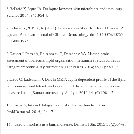
6.Belkaid Y, Segre JA. Dialogue between skin microbiota and immunity.
Science 2014; 346:954–9
7.Uchida, Y., & Park, K. (2021). Ceramides in Skin Health and Disease: An
Update. American Journal of Clinical Dermatology. doi:10.1007/s40257-
021-00619-2.
8.Doucet J, Potter A, Baltenneck C, Domanov YA. Micron-scale
assessment of molecular lipid organization in human stratum corneum
using microprobe X-ray diffraction. J Lipid Res. 2014;55(11):2380–8.
9.Choe C, Lademann J, Darvin ME. A depth-dependent profile of the lipid
conformation and lateral packing order of the stratum corneum in vivo
measured using Raman microscopy. Analyst. 2016;141(6):1981–7.
10. Kezic S, Jakasa I. Filaggrin and skin barrier function. Curr
ProblDermatol. 2016;49:1–7.
11. Sano S. Psoriasis as a barrier disease. Dermatol Sin. 2015;33(2):64–9.