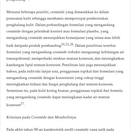
Menurut beberapa peneliti, ceramide yang dimasukkan ke dalam
perawatan kulit sehingga membantu mempercepat pembentukan
penghalang kulit. Dalam perbandingan formulasi yang mengandung
ceramide dengan pelembab kontrol atau formulasi plasebo, yang
mengandung ceramide menunjukkan kemanjuran yang setara atau lebih
24,25,26
baik daripada produk pembanding
. Dalam penelitian tersebut
formulasi yang mengandung ceramide terbukti mengurangi kehilangan air
transepidermal, memperbaiki struktur stratum korneum, dan meningkatkan
kandungan lipid stratum korneum. Penelitian lain juga menunjukkan
bahwa, pada individu lanjut usia, penggunaan topikal dari formulasi yang
mengandung ceramide dengan konsentrasi yang cukup tinggi
meningkatkan hidrasi dan fungsi penghalang dari stratum korneum.
Sementara itu, pada kulit kering buatan, penggunaan topikal dari formula
yang mengandung ceramide dapat meningkatan kadar air stratum
27
korneum
.
Kelainan pada Ceramide dan Metabolitnya
Pada akhir tahun 90-an karakteristik profil ceramide yang unik pada