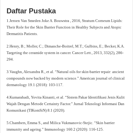
Daftar Pustaka
1.Jeroen Van Smeden Joke A. Bouwstra , 2016, Stratum Corneum Lipids:
Their Role for the Skin Barrier Function in Healthy Subjects and Atopic
Dermatitis Patients.
2.Henry, B.; Moller, C.; Dimanche-Boitrel, M.T.; Gulbins, E.; Becker, K.A.
Targeting the ceramide system in cancer. Cancer Lett., 2013, 332(2), 286-
294.
3.Vaughn, Alexandra R., et al. “Natural oils for skin-barrier repair: ancient
compounds now backed by modern science.” American journal of clinical
dermatology 19.1 (2018): 103-117.
4.Kumarahadi, Yovita Kinanti, et al. “Sistem Pakar Identifikasi Jenis Kulit
Wajah Dengan Metode Certainty Factor.” Jurnal Teknologi Informasi Dan
Komunikasi (TIKomSiN) 8.1 (2020).
5.Chambers, Emma S., and Milica Vukmanovic‐Stejic. “Skin barrier
immunity and ageing.” Immunology 160.2 (2020): 116-125.