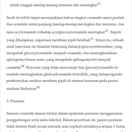
31
jenuh tunggal masing-masing menurun dan meningkat
.
Studi ini lebih lanjut menunjukkan bahwa tingkat ceramide rantai pendek
dan ceramide rantai panjang masing-masing meningkat dan menurun; dan
31
rasio acylceramide terhadap acylglucosylceramide meningkat
. Seperti
31
yang diharapkan, organisasi membran pipih berubah
. Selain itu, sebuah
studi baru-baru ini ditandai berkurang dalam β-glucocerebrosidase, yang
mengubah glucosylceramide menjadi ceramide, dan meningkatdalam
sphingomyelinase asam, yang mengubah sphingomyelin menjadi
36
ceramide
. Konversi yang tidak mencukupi dari glucosylceramide ke
eramide meningkatkan glukosilceramide hidrofilik, yang mempengaruhi
pembentukan struktur membran pipih di stratum korneum pada pasien
36
sindrom Netherton
.
3. Psoriasis
Sintesis ceramide massal dinilai dalam epidermis psoriasis menggunakan
penggabungan serin radio-labeled. Dalam penelitian ini, pasien psoriasis
tidak diobati (baik secara sistemik atau topikal) setidaknya selama 1 bulan