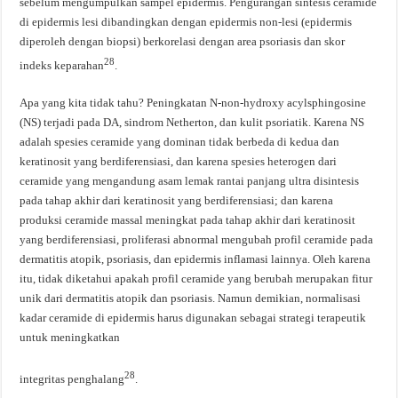
sebelum mengumpulkan sampel epidermis. Pengurangan sintesis ceramide
di epidermis lesi dibandingkan dengan epidermis non-lesi (epidermis
diperoleh dengan biopsi) berkorelasi dengan area psoriasis dan skor
28
indeks keparahan
.
Apa yang kita tidak tahu? Peningkatan N-non-hydroxy acylsphingosine
(NS) terjadi pada DA, sindrom Netherton, dan kulit psoriatik. Karena NS
adalah spesies ceramide yang dominan tidak berbeda di kedua dan
keratinosit yang berdiferensiasi, dan karena spesies heterogen dari
ceramide yang mengandung asam lemak rantai panjang ultra disintesis
pada tahap akhir dari keratinosit yang berdiferensiasi; dan karena
produksi ceramide massal meningkat pada tahap akhir dari keratinosit
yang berdiferensiasi, proliferasi abnormal mengubah profil ceramide pada
dermatitis atopik, psoriasis, dan epidermis inflamasi lainnya. Oleh karena
itu, tidak diketahui apakah profil ceramide yang berubah merupakan fitur
unik dari dermatitis atopik dan psoriasis. Namun demikian, normalisasi
kadar ceramide di epidermis harus digunakan sebagai strategi terapeutik
untuk meningkatkan
28
integritas penghalang
.