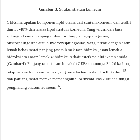
Gambar 3.
Strukur stratum korneum
CERs merupakan komponen lipid utama dari stratum korneum dan terdiri
dari 30-40% dari massa lipid stratum korneum. Yang terdiri dari basa
sphingoid rantai panjang (dihydrosphingosine, sphingosine,
phytosphingosine atau 6-hydroxysphingosine) yang terkait dengan asam
lemak bebas rantai panjang (asam lemak non-hidroksi, asam lemak a-
hidroksi atau asam lemak w-hidroksi terkait ester) melalui ikatan amida
(Gambar 4). Panjang rantai asam lemak di CERs umumnya 24-26 karbon,
15
tetapi ada sedikit asam lemak yang tersedia terdiri dari 16-18 karbon
,
dan panjang rantai mereka mempengaruhi permeabilitas kulit dan fungsi
16
penghalang stratum korneum
.