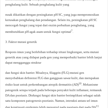
penghalang kulit. Sebuah penghalang kulit yang
rusak dikaitkan dengan peningkatan pH SC, yang juga mempromosikan
kerusakan penghalang dan peradangan. Selain itu, peningkatan pH SC
mencegah fungsi yang tepat dari enzim perbaikan penghalang, yang
7
membutuhkan pH agak asam untuk fungsi optimal
.
3. Faktor mutasi genetik
Respons imun yang berlebihan terhadap iritasi lingkungan, serta mutasi
genetik atau yang didapat pada gen yang memperbaiki barrier lebih lanjut
dapat mengganggu struktur
dan fungsi skin barrier. Misalnya, filaggrin (FLG) mutasi gen
menyebabkan defisiensi FLG dan gangguan sawar kulit, dan merupakan
10
risiko kuat untuk perkembangan atropik dermatitis (AD)
. Mekanisme
patogenik serupa terjadi pada beberapa penyakit kulit inflamasi, termasuk
DA dan psoriasis. Disfungsi fungsi skin barrier berimplikasi sebagai salah
satu komponen patogenesis psoriasis. Namun, interaksi antara sel imun
11
dan keratinosit epidermis lebih menonjol pada psoriasis
dari pada DA
.