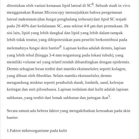
8
ditentukan oleh variasi kemasan lipid lateral di SC
. Sebuah studi in vivo
menggunakan Raman Microscopy menunjukkan bahwa pengemasan
lateral maksimum (dan fungsi penghalang terbesar) dari lipid SC terjadi
pada 20-40% dari kedalaman SC, atau sekitar 4-8 µm dari permukaan. Di
sisi lain, lipid yang lebih dangkal dan lipid yang lebih dalam tampak
lebih tidak teratur, yang dihipotesiskan para peneliti berkontribusi pada
9
melemahnya fungsi skin barrier
. Lapisan kedua adalah dermis, lapisan
yang lebih tebal (hingga 3-4 mm tergantung pada lokasi tubuh), yang
memiliki volume sel yang relatif rendah dibandingkan dengan epidermis.
Dermis sebagian besar terdiri dari matriks ekstraseluler, seperti kolagen,
yang dibuat oleh fibroblas. Selain matriks ekstraseluler, dermis
mengandung struktur seperti pembuluh darah, limfatik, saraf, kelenjar
keringat dan unit pilosebasea. Lapisan terdalam dari kulit adalah lapisan
5
subkutan, yang terdiri dari lemak subkutan dan jaringan ikat
.
Secara umum ada bebera faktor yang mengakibatkan kerusakan pada skin
barrier
1.Faktor mikroorganisme pada kulit