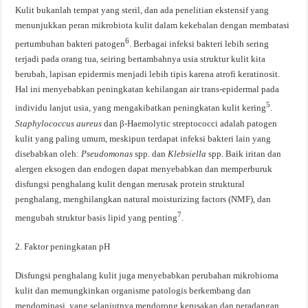
Kulit bukanlah tempat yang steril, dan ada penelitian ekstensif yang
menunjukkan peran mikrobiota kulit dalam kekebalan dengan membatasi
6
pertumbuhan bakteri patogen
. Berbagai infeksi bakteri lebih sering
terjadi pada orang tua, seiring bertambahnya usia struktur kulit kita
berubah, lapisan epidermis menjadi lebih tipis karena atrofi keratinosit.
Hal ini menyebabkan peningkatan kehilangan air trans-epidermal pada
5
individu lanjut usia, yang mengakibatkan peningkatan kulit kering
.
Staphylococcus aureus
dan β-Haemolytic streptococci adalah patogen
kulit yang paling umum, meskipun terdapat infeksi bakteri lain yang
disebabkan oleh:
Pseudomonas
spp. dan
Klebsiella
spp. Baik iritan dan
alergen eksogen dan endogen dapat menyebabkan dan memperburuk
disfungsi penghalang kulit dengan merusak protein struktural
penghalang, menghilangkan natural moisturizing factors (NMF), dan
7
mengubah struktur basis lipid yang penting
.
2. Faktor peningkatan pH
Disfungsi penghalang kulit juga menyebabkan perubahan mikrobioma
kulit dan memungkinkan organisme patologis berkembang dan
mendominasi, yang selanjutnya mendorong kerusakan dan peradangan