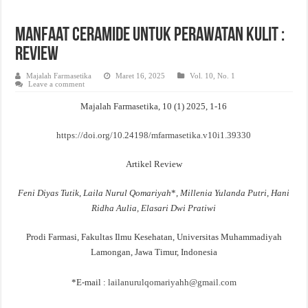
Evaluasi Kesesuaian Sistem Penyimpanan Obat, Suplemen, dan Kosmetik Eceran 
Manfaat Ceramide untuk Perawatan Kulit :
Review
Majalah Farmasetika
Maret 16, 2025
Vol. 10, No. 1
Leave a comment
Majalah Farmasetika, 10 (1) 2025, 1-16
https://doi.org/10.24198/mfarmasetika.v10i1.39330
Artikel Review
Feni
Diyas
Tutik
,
Laila
Nurul Qomariyah
*,
Millenia
Yulanda Putri
,
Hani
Ridha Aulia
,
Elasari
Dwi Pratiwi
Prodi Farmasi, Fakultas Ilmu Kesehatan, Universitas Muhammadiyah
Lamongan, Jawa Timur, Indonesia
*E-mail :
lailanurulqomariyahh@gmail.com