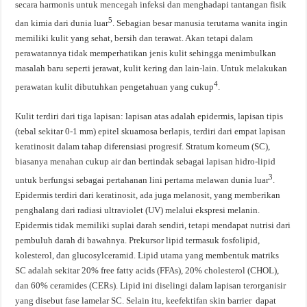
secara harmonis untuk mencegah infeksi dan menghadapi tantangan fisik
5
dan kimia dari dunia luar
. Sebagian besar manusia terutama wanita ingin
memiliki kulit yang sehat, bersih dan terawat. Akan tetapi dalam
perawatannya tidak memperhatikan jenis kulit sehingga menimbulkan
masalah baru seperti jerawat, kulit kering dan lain-lain. Untuk melakukan
4
perawatan kulit dibutuhkan pengetahuan yang cukup
.
Kulit terdiri dari tiga lapisan: lapisan atas adalah epidermis, lapisan tipis
(tebal sekitar 0-1 mm) epitel skuamosa berlapis, terdiri dari empat lapisan
keratinosit dalam tahap diferensiasi progresif. Stratum korneum (SC),
biasanya menahan cukup air dan bertindak sebagai lapisan hidro-lipid
3
untuk berfungsi sebagai pertahanan lini pertama melawan dunia luar
.
Epidermis terdiri dari keratinosit, ada juga melanosit, yang memberikan
penghalang dari radiasi ultraviolet (UV) melalui ekspresi melanin.
Epidermis tidak memiliki suplai darah sendiri, tetapi mendapat nutrisi dari
pembuluh darah di bawahnya. Prekursor lipid termasuk fosfolipid,
kolesterol, dan glucosylceramid. Lipid utama yang membentuk matriks
SC adalah sekitar 20% free fatty acids (FFAs), 20% cholesterol (CHOL),
dan 60% ceramides (CERs). Lipid ini diselingi dalam lapisan terorganisir
yang disebut fase lamelar SC. Selain itu, keefektifan skin barrier dapat