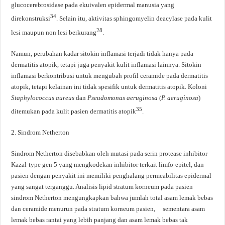
glucocerebrosidase pada ekuivalen epidermal manusia yang
34
direkonstruksi
. Selain itu, aktivitas sphingomyelin deacylase pada kulit
28
lesi maupun non lesi berkurang
.
Namun, perubahan kadar sitokin inflamasi terjadi tidak hanya pada
dermatitis atopik, tetapi juga penyakit kulit inflamasi lainnya. Sitokin
inflamasi berkontribusi untuk mengubah profil ceramide pada dermatitis
atopik, tetapi kelainan ini tidak spesifik untuk dermatitis atopik. Koloni
Staphylococcus aureus
dan
Pseudomonas aeruginosa
(
P. aeruginosa
)
35
ditemukan pada kulit pasien dermatitis atopik
.
2. Sindrom Netherton
Sindrom Netherton disebabkan oleh mutasi pada serin protease inhibitor
Kazal-type gen 5 yang mengkodekan inhibitor terkait limfo-epitel, dan
pasien dengan penyakit ini memiliki penghalang permeabilitas epidermal
yang sangat terganggu. Analisis lipid stratum korneum pada pasien
sindrom Netherton mengungkapkan bahwa jumlah total asam lemak bebas
dan ceramide menurun pada stratum korneum pasien, sementara asam
lemak bebas rantai yang lebih panjang dan asam lemak bebas tak