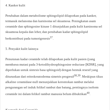
4. Kanker kulit
Perubahan dalam metabolisme sphingolipid dilaporkan pada kanker,
termasuk melanoma dan karsinoma sel skuamosa. Peningkatan asam
ceramide dan sphingosine kinase 1 ditunjukkan pada kulit karsinoma sel
skuamosa kepala dan leher, dan perubahan kadar sphingolipid
37
berkontribusi pada tumorigenesis
.
5. Penyakit kulit lainnya
Penurunan kadar ceramide telah dilaporkan pada kulit pasien (yang
membawa mutasi pada 3-ketodihydrosphingosine reductase [KDSR], yang
diperlukan untuk sintesis basa sphingoid) dengan bentuk resesif yang
38,39
diturunkan dari eritrokeratoderma simetris progresif
. Meskipun tikus
alkaline ceramidase-null menunjukkan kerontokan rambut melalui
pengurangan sel induk folikel rambut dan batang, pentingnya isoform
40
ceramide ini dalam folikel rambut manusia belum dibuktikan
.
Kosmetik dari Ceramide