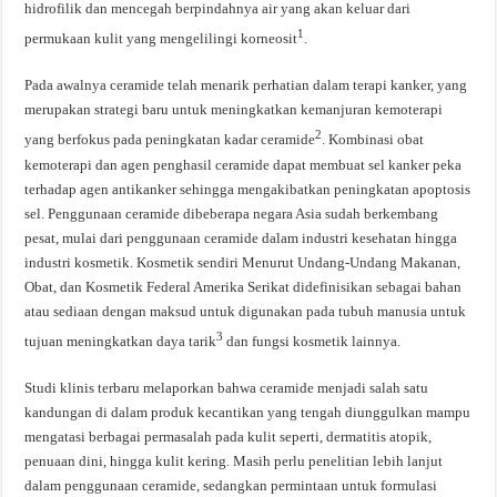
hidrofilik dan mencegah berpindahnya air yang akan keluar dari
1
permukaan kulit yang mengelilingi korneosit
.
Pada awalnya ceramide telah menarik perhatian dalam terapi kanker, yang
merupakan strategi baru untuk meningkatkan kemanjuran kemoterapi
2
yang berfokus pada peningkatan kadar ceramide
. Kombinasi obat
kemoterapi dan agen penghasil ceramide dapat membuat sel kanker peka
terhadap agen antikanker sehingga mengakibatkan peningkatan apoptosis
sel. Penggunaan ceramide dibeberapa negara Asia sudah berkembang
pesat, mulai dari penggunaan ceramide dalam industri kesehatan hingga
industri kosmetik. Kosmetik sendiri Menurut Undang-Undang Makanan,
Obat, dan Kosmetik Federal Amerika Serikat didefinisikan sebagai bahan
atau sediaan dengan maksud untuk digunakan pada tubuh manusia untuk
3
tujuan meningkatkan daya tarik
dan fungsi kosmetik lainnya.
Studi klinis terbaru melaporkan bahwa ceramide menjadi salah satu
kandungan di dalam produk kecantikan yang tengah diunggulkan mampu
mengatasi berbagai permasalah pada kulit seperti, dermatitis atopik,
penuaan dini, hingga kulit kering. Masih perlu penelitian lebih lanjut
dalam penggunaan ceramide, sedangkan permintaan untuk formulasi