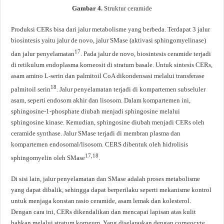
Gambar 4.
Struktur ceramide
Produksi CERs bisa dari jalur metabolisme yang berbeda. Terdapat 3 jalur
biosintesis yaitu jalur de novo, jalur SMase (aktivasi sphingomyelinase)
17
dan jalur penyelamatan
. Pada jalur de novo, biosintesis ceramide terjadi
di retikulum endoplasma korneosit di stratum basale. Untuk sintesis CERs,
asam amino L-serin dan palmitoil CoA dikondensasi melalui transferase
18
palmitoil serin
. Jalur penyelamatan terjadi di kompartemen subseluler
asam, seperti endosom akhir dan lisosom. Dalam kompartemen ini,
sphingosine-1-phosphate diubah menjadi sphingosine melalui
sphingosine kinase. Kemudian, sphingosine diubah menjadi CERs oleh
ceramide synthase. Jalur SMase terjadi di membran plasma dan
kompartemen endosomal/lisosom. CERS dibentuk oleh hidrolisis
17,18
sphingomyelin oleh SMase
.
Di sisi lain, jalur penyelamatan dan SMase adalah proses metabolisme
yang dapat dibalik, sehingga dapat berperilaku seperti mekanisme kontrol
untuk menjaga konstan rasio ceramide, asam lemak dan kolesterol.
Dengan cara ini, CERs dikendalikan dan mencapai lapisan atas kulit
bahkan melalui stratum korneum. Yang diselaraskan dengan corneocyte