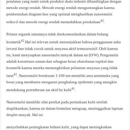
peralatan yang rumit untuk produksi skala industri dibandingkan dengan
metode energi rendah. Metode energi rendah menguntungkan karena
pembentukan diagram fase yang optimal menghasilkan nanoemulsi
42
terkecil dan metode energi rendah memudahkan penskalaan
.
Pelarut organik umumnya tidak direkomendasikan dalam bidang
42
kosmetik
.Hal ini relevan untuk menunjukkan bahwa penggunaan suhu
inversi fase tidak cocok untuk senyawa aktif termosensitif. Oleh karena
itu, kami menyiapkan nanoemulsi minyak dalam air (O/W). Pengemulsi
adalah konstituen umum dari sebagian besar obatobatan topikal dan
kosmetik karena mereka memungkinkan pelarutan senyawa yang tidak
41
larut
. Nanoemulsi berukuran 1-100 nm memiliki area antarmuka yang
besar yang membantu mengatasi penghalang epidermis yang mungkin
41
mendukung perembesan zat aktif ke kulit
.
Nanoemulsi memiliki sifat perekat pada permukaan kulit setelah
diaplikasikan, karena air dalam formulasi menguap, meninggalkan lapisan
droplet minyak. Hal ini
menyebabkan peningkatan hidrasi kulit, yang dapat meningkatkan