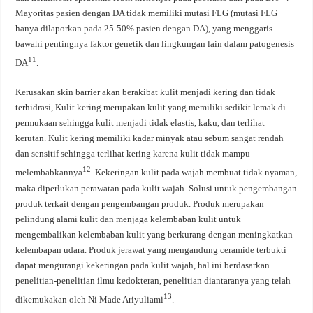
Mayoritas pasien dengan DA tidak memiliki mutasi FLG (mutasi FLG
hanya dilaporkan pada 25-50% pasien dengan DA), yang menggaris
bawahi pentingnya faktor genetik dan lingkungan lain dalam patogenesis
11
DA
.
Kerusakan skin barrier akan berakibat kulit menjadi kering dan tidak
terhidrasi, Kulit kering merupakan kulit yang memiliki sedikit lemak di
permukaan sehingga kulit menjadi tidak elastis, kaku, dan terlihat
kerutan. Kulit kering memiliki kadar minyak atau sebum sangat rendah
dan sensitif sehingga terlihat kering karena kulit tidak mampu
12
melembabkannya
. Kekeringan kulit pada wajah membuat tidak nyaman,
maka diperlukan perawatan pada kulit wajah. Solusi untuk pengembangan
produk terkait dengan pengembangan produk. Produk merupakan
pelindung alami kulit dan menjaga kelembaban kulit untuk
mengembalikan kelembaban kulit yang berkurang dengan meningkatkan
kelembapan udara. Produk jerawat yang mengandung ceramide terbukti
dapat mengurangi kekeringan pada kulit wajah, hal ini berdasarkan
penelitian-penelitian ilmu kedokteran, penelitian diantaranya yang telah
13
dikemukakan oleh Ni Made Ariyuliami
.