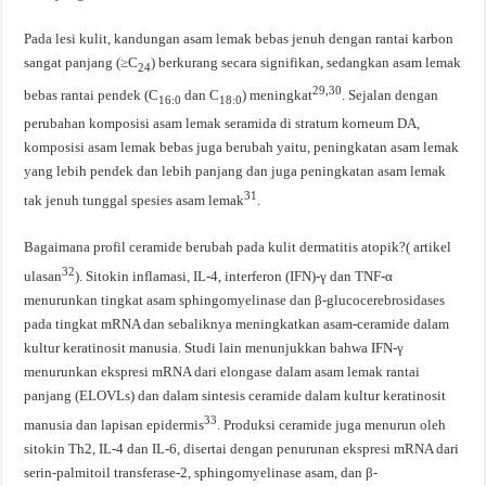
Pada lesi kulit, kandungan asam lemak bebas jenuh dengan rantai karbon
sangat panjang (≥C
) berkurang secara signifikan, sedangkan asam lemak
24
29,30
bebas rantai pendek (C
dan C
) meningkat
. Sejalan dengan
16:0
18:0
perubahan komposisi asam lemak seramida di stratum korneum DA,
komposisi asam lemak bebas juga berubah yaitu, peningkatan asam lemak
yang lebih pendek dan lebih panjang dan juga peningkatan asam lemak
31
tak jenuh tunggal spesies asam lemak
.
Bagaimana profil ceramide berubah pada kulit dermatitis atopik?( artikel
32
ulasan
). Sitokin inflamasi, IL-4, interferon (IFN)-γ dan TNF-α
menurunkan tingkat asam sphingomyelinase dan β-glucocerebrosidases
pada tingkat mRNA dan sebaliknya meningkatkan asam-ceramide dalam
kultur keratinosit manusia. Studi lain menunjukkan bahwa IFN-γ
menurunkan ekspresi mRNA dari elongase dalam asam lemak rantai
panjang (ELOVLs) dan dalam sintesis ceramide dalam kultur keratinosit
33
manusia dan lapisan epidermis
. Produksi ceramide juga menurun oleh
sitokin Th2, IL-4 dan IL-6, disertai dengan penurunan ekspresi mRNA dari
serin-palmitoil transferase-2, sphingomyelinase asam, dan β-