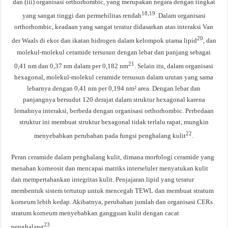
dan (iii) organisasi orthorhombic, yang merupakan negara dengan tingkat
18,19
yang sangat tinggi dan permebilitas rendah
. Dalam organisasi
orthorhombic, keadaan yang sangat teratur didasarkan atas interaksi Van
20
der Waals di ekor dan ikatan hidrogen dalam kelompok utama lipid
, dan
molekul-molekul ceramide tersusun dengan lebar dan panjang sebagai
21
0,41 nm dan 0,37 nm dalam per 0,182 nm
. Selain itu, dalam organisasi
hexagonal, molekul-molekul ceramide tersusun dalam urutan yang sama
lebarnya dengan 0,41 nm per 0,194 nm² area. Dengan lebar dan
panjangnya bersudut 120 derajat dalam struktur hexagonal karena
lemahnya interaksi, berbeda dengan organisasi orthorhombic. Perbedaan
struktur ini membuat struktur hexagonal tidak terlalu rapat, mungkin
22
menyebabkan perubahan pada fungsi penghalang kulit
.
Peran ceramide dalam penghalang kulit, dimana morfologi ceramide yang
menahan korneosit dan mencapai matriks interseluler menyatukan kulit
dan mempertahankan integritas kulit. Penjajaran lipid yang teratur
membentuk sistem tertutup untuk mencegah TEWL dan membuat stratum
korneum lebih kedap. Akibatnya, perubahan jumlah dan organisasi CERs
stratum korneum menyebabkan gangguan kulit dengan cacat
23
penghalang
.