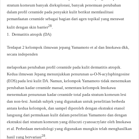
stratum korneum banyak dieksplorasi, banyak penemuan perubahan
dalam profil ceramide pada penyakit kulit berikut memfasilitasi
pemanfaatan ceramide sebagai bagian dari agen topikal yang merawat
28
kulit dengan skin barrier
.
1. Dermatitis atropik (DA)
Terdapat 2 kelompok ilmuwan jepang Yamamoto et al dan Imokawa dkk,
secara independen
melaporkan perubahan profil ceramide pada kulit dermatitis atropik.
Kedua ilmuwan Jepang menunjukkan penurunan ω-O-N-acylsphingosine
(EOS) pada lesi kulit DA. Namun, kelompok Yamamoto tidak menemukan
perubahan kadar ceramide massal, sementara kelompok Imokawa
menemukan penurunan kadar ceramide total pada stratum korneum lesi
dan non-lesi. Jumlah subjek yang digunakan untuk penelitian berbeda
antara kedua kelompok, dan sampel diperoleh dengan ekstraksi etanol
langsung dari permukaan kulit dalam penelitian Yamamoto dan dengan
ekstraksi dari stratum korneum yang dilucuti cyanoacrylate oleh Imokawa
et al. Perbedaan metodologi yang digunakan mungkin telah menghasilkan
28
hasil yang bervariasi
.