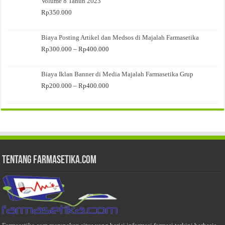
Volume 8 Tahun 2023
Rp
350.000
Biaya Posting Artikel dan Medsos di Majalah Farmasetika
Rentang
Rp
300.000
–
Rp
400.000
harga:
Rp300.000
Biaya Iklan Banner di Media Majalah Farmasetika Grup
hingga
Rp400.000
Rentang
Rp
200.000
–
Rp
400.000
harga:
Rp200.000
hingga
Rp400.000
Tentang Farmasetika.com