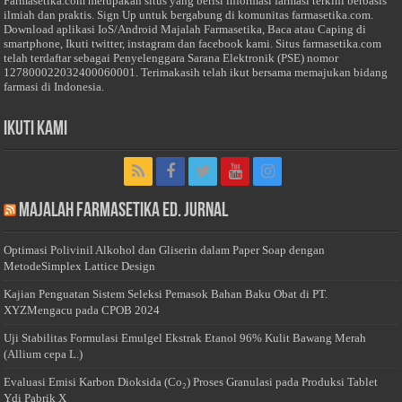
Farmasetika.com merupakan situs yang berisi informasi farmasi terkini berbasis
ilmiah dan praktis. Sign Up untuk bergabung di komunitas farmasetika.com.
Download aplikasi IoS/Android Majalah Farmasetika, Baca atau Caping di
smartphone, Ikuti twitter, instagram dan facebook kami. Situs farmasetika.com
telah terdaftar sebagai Penyelenggara Sarana Elektronik (PSE) nomor
127800022032400060001. Terimakasih telah ikut bersama memajukan bidang
farmasi di Indonesia.
Ikuti Kami
Majalah Farmasetika Ed. Jurnal
Optimasi Polivinil Alkohol dan Gliserin dalam Paper Soap dengan
MetodeSimplex Lattice Design
Kajian Penguatan Sistem Seleksi Pemasok Bahan Baku Obat di PT.
XYZMengacu pada CPOB 2024
Uji Stabilitas Formulasi Emulgel Ekstrak Etanol 96% Kulit Bawang Merah
(Allium cepa L.)
Evaluasi Emisi Karbon Dioksida (Co₂) Proses Granulasi pada Produksi Tablet
Ydi Pabrik X