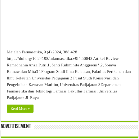
Evaluasi Kesesuaian Sistem Penyimpanan Obat, Suplemen, dan Kosmetik Eceran 
Majalah Farmasetika, 9 (4) 2024, 388-428
https://doi.org/10.24198/mfarmasetika.v9i4.56043 Artikel Review
Ramadhania Ariza Putri,1, Santi Rukminita Anggraeni*,2, Soraya
Ratnawulan Mita3 1Program Studi Ilmu Kelautan, Fakultas Perikanan dan
Ilmu Kelautan Universitas Padjajaran 2 Pusat Studi Konservasi dan
Pengelolaan Kawasan Maritim, Universitas Padjajaran 3Departemen
Farmasetika dan Teknologi Farmasi, Fakultas Farmasi, Universitas
Padjajaran Jl. Raya …
Read More »
Advertisement