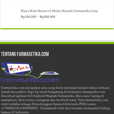
harga:
Rp300.000
Biaya Iklan Banner di Media Majalah Farmasetika Grup
hingga
Rp400.000
Rentang
Rp
200.000
–
Rp
400.000
harga:
Rp200.000
hingga
Rp400.000
Tentang Farmasetika.com
Farmasetika.com merupakan situs yang berisi informasi farmasi terkini berbasis
ilmiah dan praktis. Sign Up untuk bergabung di komunitas farmasetika.com.
Download aplikasi IoS/Android Majalah Farmasetika, Baca atau Caping di
smartphone, Ikuti twitter, instagram dan facebook kami. Situs farmasetika.com
telah terdaftar sebagai Penyelenggara Sarana Elektronik (PSE) nomor
127800022032400060001. Terimakasih telah ikut bersama memajukan bidang
farmasi di Indonesia.