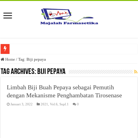
Penggunaan Desinfektan dan Antiseptik pada Pencegahan Penularan Covid-19 d
Home
/
Tag:
Biji pepaya
Pengaturan Pelepasan Obat dari Tablet dengan Sistem Matriks Karagenan
Tag Archives:
Biji pepaya
Saffron (Crocus sativus L): Kandungan dan Aktivitas Farmakologinya
Limbah Biji Buah Pepaya sebagai Pemutih
Optimasi Formula Basis Sediaan Edible Film dengan Kombinasi Polimer Carbo
dengan Mekanisme Penghambatan Tirosenase
Analisis Kesesuaian Kegiatan Pergudangan dan Pemetaan Proses Pergudangan pad
Januari 3, 2022
2021
,
Vol.6, Supl.1
0
Metode Pembuatan dan Kerusakan Fisik Sediaan Tablet
Kualifikasi Pemasok Bahan Baku yang Digunakan pada Industri Farmasi
Strategi Peningkatan Objektivitas Hasil Uji Inspeksi Visual Sediaan Injeksi: Rev
Pemanfaatan Manggis Sebagai Sediaan Antiseptik dalam Upaya Peningkatan Kes