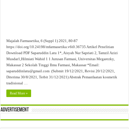
Evaluasi Kesesuaian Sistem Penyimpanan Obat, Suplemen, dan Kosmetik Eceran 
Majalah Farmasetika, 6 (Suppl 1) 2021, 80-87
https://doi.org/10.24198/mfarmasetika.v6i0.36735 Artikel Penelitian
Download PDF Saparuddin Latu 1*, Aisyah Nur Sapriati 2, Tamzil Azizi
Musdar1,Hilmiati Wahid 1 1 Jurusan Farmasi, Universitas Megarezky,
Makassar 2 Sekolah Tinggi Ilmu Farmasi, Makassar *Email:
saparuddinlatu@gmail.com (Submit 19/12/2021, Revisi 20/12/2021,
Diterima 30/8/2021, Terbit 31/12/2021) Abstrak Pemanfaatan kosmetik
tradisional …
Read More »
Advertisement