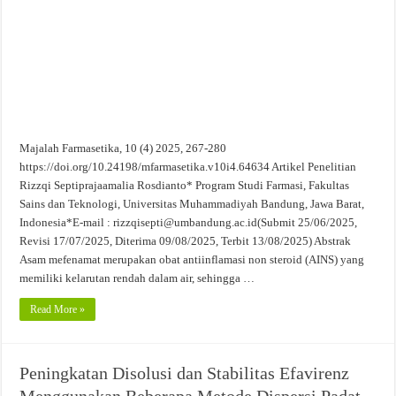
Evaluasi Kesesuaian Sistem Penyimpanan Obat, Suplemen, dan Kosmetik Eceran 
Majalah Farmasetika, 10 (4) 2025, 267-280
https://doi.org/10.24198/mfarmasetika.v10i4.64634 Artikel Penelitian
Rizzqi Septiprajaamalia Rosdianto* Program Studi Farmasi, Fakultas
Sains dan Teknologi, Universitas Muhammadiyah Bandung, Jawa Barat,
Indonesia*E-mail : rizzqisepti@umbandung.ac.id(Submit 25/06/2025,
Revisi 17/07/2025, Diterima 09/08/2025, Terbit 13/08/2025) Abstrak
Asam mefenamat merupakan obat antiinflamasi non steroid (AINS) yang
memiliki kelarutan rendah dalam air, sehingga …
Read More »
Peningkatan Disolusi dan Stabilitas Efavirenz
Menggunakan Beberapa Metode Dispersi Padat