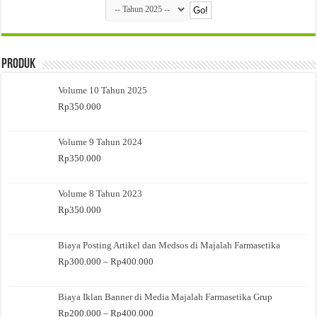
Produk
Volume 10 Tahun 2025
Rp
350.000
Volume 9 Tahun 2024
Rp
350.000
Volume 8 Tahun 2023
Rp
350.000
Biaya Posting Artikel dan Medsos di Majalah Farmasetika
Rentang
Rp
300.000
–
Rp
400.000
harga:
Rp300.000
Biaya Iklan Banner di Media Majalah Farmasetika Grup
hingga
Rp400.000
Rentang
Rp
200.000
–
Rp
400.000