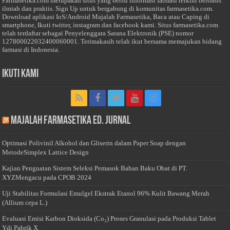
Farmasetika.com merupakan situs yang berisi informasi farmasi terkini berbasis
ilmiah dan praktis. Sign Up untuk bergabung di komunitas farmasetika.com.
Download aplikasi IoS/Android Majalah Farmasetika, Baca atau Caping di
smartphone, Ikuti twitter, instagram dan facebook kami. Situs farmasetika.com
telah terdaftar sebagai Penyelenggara Sarana Elektronik (PSE) nomor
127800022032400060001. Terimakasih telah ikut bersama memajukan bidang
farmasi di Indonesia.
Ikuti Kami
Majalah Farmasetika Ed. Jurnal
Optimasi Polivinil Alkohol dan Gliserin dalam Paper Soap dengan
MetodeSimplex Lattice Design
Kajian Penguatan Sistem Seleksi Pemasok Bahan Baku Obat di PT.
XYZMengacu pada CPOB 2024
Uji Stabilitas Formulasi Emulgel Ekstrak Etanol 96% Kulit Bawang Merah
(Allium cepa L.)
Evaluasi Emisi Karbon Dioksida (Co₂) Proses Granulasi pada Produksi Tablet
Ydi Pabrik X