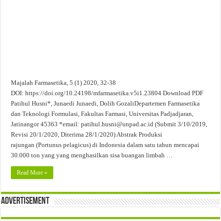
Evaluasi Kesesuaian Sistem Penyimpanan Obat, Suplemen, dan Kosmetik Eceran 
Majalah Farmasetika, 5 (1) 2020, 32-38
DOI: https://doi.org/10.24198/mfarmasetika.v5i1.23804 Download PDF
Patihul Husni*, Junaedi Junaedi, Dolih GozaliDepartemen Farmasetika
dan Teknologi Formulasi, Fakultas Farmasi, Universitas Padjadjaran,
Jatinangor 45363 *email: patihul.husni@unpad.ac.id (Submit 3/10/2019,
Revisi 20/1/2020, Diterima 28/1/2020) Abstrak Produksi
rajungan (Portunus pelagicus) di Indonesia dalam satu tahun mencapai
30.000 ton yang yang menghasilkan sisa buangan limbah …
Read More »
Advertisement