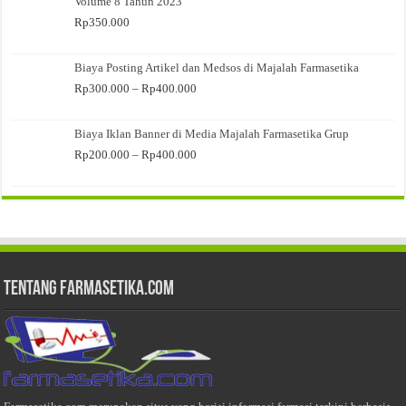
Volume 8 Tahun 2023
Rp
350.000
Biaya Posting Artikel dan Medsos di Majalah Farmasetika
Rentang
Rp
300.000
–
Rp
400.000
harga:
Rp300.000
Biaya Iklan Banner di Media Majalah Farmasetika Grup
hingga
Rp400.000
Rentang
Rp
200.000
–
Rp
400.000
harga:
Rp200.000
hingga
Rp400.000
Tentang Farmasetika.com