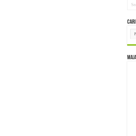
Cari
Car
Per
Edi
Maj