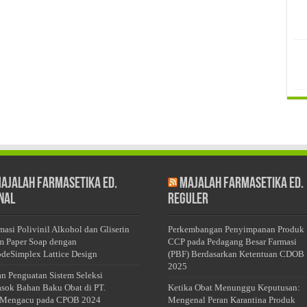
ajalah Farmasetika Ed.
Majalah Farmasetika Ed.
nal
Reguler
masi Polivinil Alkohol dan Gliserin
Perkembangan Penyimpanan Produk
m Paper Soap dengan
CCP pada Pedagang Besar Farmasi
deSimplex Lattice Design
(PBF) Berdasarkan Ketentuan CDOB
2025
an Penguatan Sistem Seleksi
sok Bahan Baku Obat di PT.
Ketika Obat Menunggu Keputusan:
Mengacu pada CPOB 2024
Mengenal Peran Karantina Produk