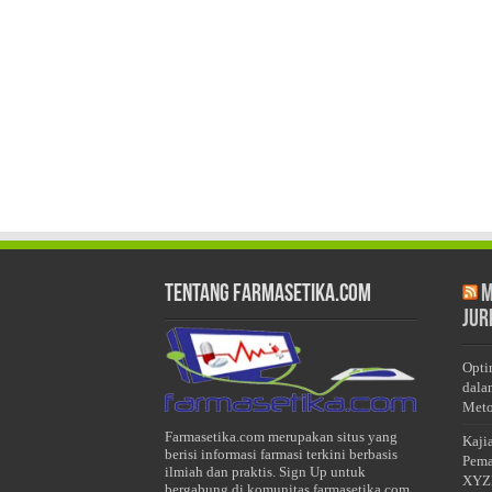
Tentang Farmasetika.com
M
Jur
Opti
dala
Meto
Farmasetika.com merupakan situs yang
Kaji
berisi informasi farmasi terkini berbasis
Pema
ilmiah dan praktis. Sign Up untuk
XYZ
bergabung di komunitas farmasetika.com.