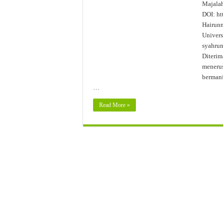
Majalah
Strategi Peningkatan Objektiv
DOI: ht
Hairunn
Pemanfaatan Manggis Sebagai
Univers
Evaluasi Kesesuaian Sistem 
syahrun
Diterim
menerus
bermanf
…
Read More »