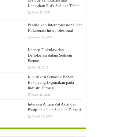
Metode Pembuatan dan
Kerusakan Fisik Sediaan Tablet
Maret 20, 2020
ang, Jatinangor, Sumedang
Pendidikan Interprofessional dan
ng Besar Farmasi (PBF) di Jakarta Pusat
Kolaborasi Interprofesional
Januari 20, 2020
Konsep Flokulasi dan
Deflokulasi dalam Sediaan
Farmasi
Mei 26, 2019
Kualifikasi Pemasok Bahan
Baku yang Digunakan pada
Industri Farmasi
Maret 20, 2020
Interaksi Antara Zat Aktif dan
Eksipien dalam Sediaan Farmasi
Januari 20, 2020