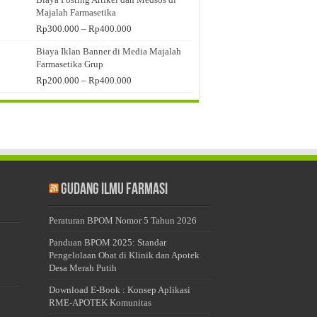
Majalah Farmasetika
Rentang
Rp
300.000
–
Rp
400.000
harga:
Biaya Iklan Banner di Media Majalah
Rp300.000
Farmasetika Grup
hingga
Rp400.000
Rentang
Rp
200.000
–
Rp
400.000
harga:
Rp200.000
hingga
Rp400.000
Gudang Ilmu Farmasi
Peraturan BPOM Nomor 5 Tahun 2026
Panduan BPOM 2025: Standar
Pengelolaan Obat di Klinik dan Apotek
Desa Merah Putih
Download E-Book : Konsep Aplikasi
RME-APOTEK Komunitas