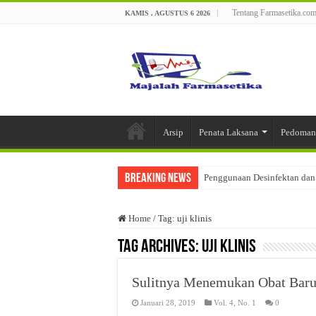
Tentang Farmasetika.co
KAMIS , AGUSTUS 6 2026
Arsip
Penata Laksana
Pedoman
Breaking News
Penggunaan Desinfektan dan 
Pengaturan Pelepasan Obat d
Home
/
Tag:
uji klinis
Saffron (Crocus sativus L):
Tag Archives:
uji klinis
Optimasi Formula Basis Sed
Analisis Kesesuaian Kegiata
Sulitnya Menemukan Obat Baru 
Metode Pembuatan dan Kerus
Januari 28, 2019
Vol. 4, No. 1
0
Kualifikasi Pemasok Bahan B