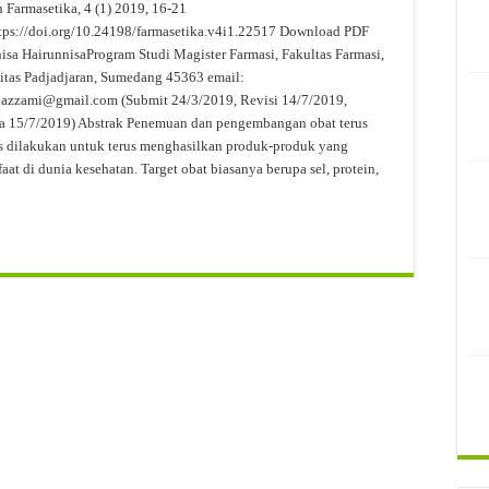
 Farmasetika, 4 (1) 2019, 16-21
itas Hasil Uji Inspeksi Visual Sediaan Injeksi: Review
tps://doi.org/10.24198/farmasetika.v4i1.22517 Download PDF
isa HairunnisaProgram Studi Magister Farmasi, Fakultas Farmasi,
 Sediaan Antiseptik dalam Upaya Peningkatan Kesehatan Masyarakat di Desa Say
itas Padjadjaran, Sumedang 45363 email:
Penyimpanan Obat, Suplemen, dan Kosmetik Eceran pada Salah Satu Gudang Pedaga
azzami@gmail.com (Submit 24/3/2019, Revisi 14/7/2019,
a 15/7/2019) Abstrak Penemuan dan pengembangan obat terus
 dilakukan untuk terus menghasilkan produk-produk yang
aat di dunia kesehatan. Target obat biasanya berupa sel, protein,