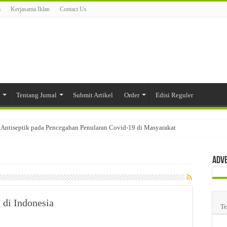
m
Kerjasama Iklan
Contact Us
Tentang Jurnal
Submit Artikel
Order
Edisi Reguler
Antiseptik pada Pencegahan Penularan Covid-19 di Masyarakat
ari Tablet dengan Sistem Matriks Karagenan
Adv
 Kandungan dan Aktivitas Farmakologinya
iaan Edible Film dengan Kombinasi Polimer Carbomer 940 dan Kappa Karagenan
n Pergudangan dan Pemetaan Proses Pergudangan pada Salah Satu Warehouse Industr
di Indonesia
Te
akan Fisik Sediaan Tablet
aku yang Digunakan pada Industri Farmasi