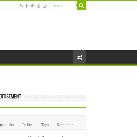
ertisement
i Farmasi di Jakarta
rpopuler
Terkini
Tags
Komentar