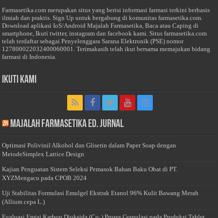
Farmasetika.com merupakan situs yang berisi informasi farmasi terkini berbasis
ilmiah dan praktis. Sign Up untuk bergabung di komunitas farmasetika.com.
Download aplikasi IoS/Android Majalah Farmasetika, Baca atau Caping di
smartphone, Ikuti twitter, instagram dan facebook kami. Situs farmasetika.com
telah terdaftar sebagai Penyelenggara Sarana Elektronik (PSE) nomor
127800022032400060001. Terimakasih telah ikut bersama memajukan bidang
farmasi di Indonesia.
Ikuti Kami
Majalah Farmasetika Ed. Jurnal
Optimasi Polivinil Alkohol dan Gliserin dalam Paper Soap dengan
MetodeSimplex Lattice Design
Kajian Penguatan Sistem Seleksi Pemasok Bahan Baku Obat di PT.
XYZMengacu pada CPOB 2024
Uji Stabilitas Formulasi Emulgel Ekstrak Etanol 96% Kulit Bawang Merah
(Allium cepa L.)
Evaluasi Emisi Karbon Dioksida (Co₂) Proses Granulasi pada Produksi Tablet