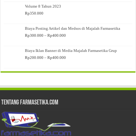
Volume 8 Tahun 2023
Rp
350.000
Biaya Posting Artikel dan Medsos di Majalah Farmasetika
Rentang
Rp
300.000
–
Rp
400.000
harga:
Rp300.000
Biaya Iklan Banner di Media Majalah Farmasetika Grup
hingga
Rp400.000
Rentang
Rp
200.000
–
Rp
400.000
harga:
Rp200.000
hingga
Rp400.000
Tentang Farmasetika.com