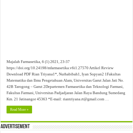
Evaluasi Kesesuaian Sistem Penyimpanan Obat, Suplemen, dan Kosmetik Eceran 
Majalah Farmasetika, 6 (1) 2021, 23-37
https://doi.org/10.24198/mfarmasetika.v6i1.27570 Artikel Review
Download PDF Rian Triyana1*, Nurhabibah1, Iyan Sopyan2 1Fakultas
Matematika dan Ilmu Pengetahuan Alam, Universitas Garut Jalan Jati No.
42B Tarogong – Garut 2Departemen Farmasetika dan Teknologi Farmasi,
Fakultas Farmasi, Universitas Padjadjaran Jalan Raya Bandung Sumedang
Km. 21 Jatinangor 45363 *E-mail: riantriyana.rt@gmail.com …
Read More »
Advertisement