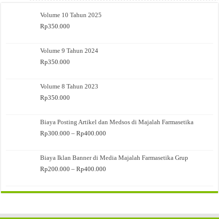
Volume 10 Tahun 2025
Rp
350.000
Volume 9 Tahun 2024
Rp
350.000
Volume 8 Tahun 2023
Rp
350.000
Biaya Posting Artikel dan Medsos di Majalah Farmasetika
Rentang
Rp
300.000
–
Rp
400.000
harga:
Rp300.000
Biaya Iklan Banner di Media Majalah Farmasetika Grup
hingga
Rp400.000
Rentang
Rp
200.000
–
Rp
400.000
harga:
Rp200.000
hingga
Rp400.000