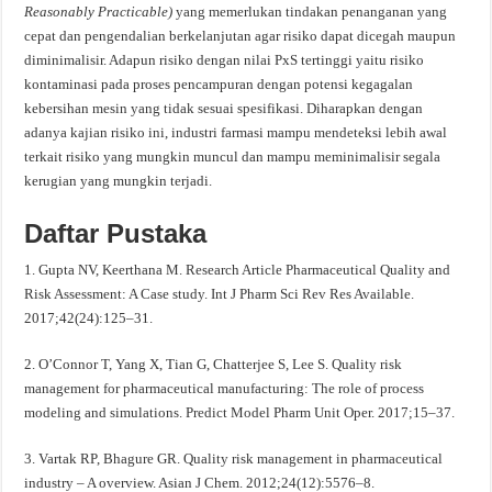
Reasonably Practicable)
yang memerlukan tindakan penanganan yang
cepat dan pengendalian berkelanjutan agar risiko dapat dicegah maupun
diminimalisir. Adapun risiko dengan nilai PxS tertinggi yaitu risiko
kontaminasi pada proses pencampuran dengan potensi kegagalan
kebersihan mesin yang tidak sesuai spesifikasi. Diharapkan dengan
adanya kajian risiko ini, industri farmasi mampu mendeteksi lebih awal
terkait risiko yang mungkin muncul dan mampu meminimalisir segala
kerugian yang mungkin terjadi.
Daftar Pustaka
1. Gupta NV, Keerthana M. Research Article Pharmaceutical Quality and
Risk Assessment: A Case study. Int J Pharm Sci Rev Res Available.
2017;42(24):125–31.
2. O’Connor T, Yang X, Tian G, Chatterjee S, Lee S. Quality risk
management for pharmaceutical manufacturing: The role of process
modeling and simulations. Predict Model Pharm Unit Oper. 2017;15–37.
3. Vartak RP, Bhagure GR. Quality risk management in pharmaceutical
industry – A overview. Asian J Chem. 2012;24(12):5576–8.