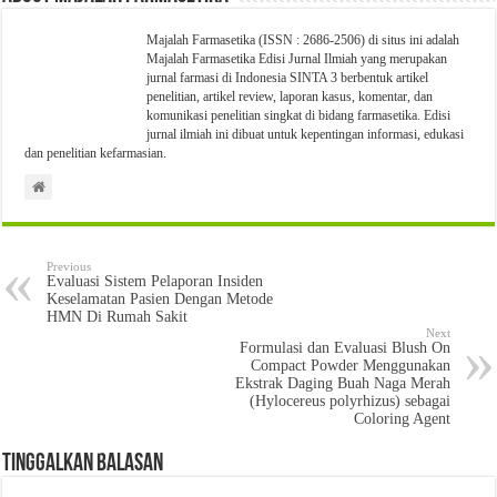
Majalah Farmasetika (ISSN : 2686-2506) di situs ini adalah
Majalah Farmasetika Edisi Jurnal Ilmiah yang merupakan
jurnal farmasi di Indonesia SINTA 3 berbentuk artikel
penelitian, artikel review, laporan kasus, komentar, dan
komunikasi penelitian singkat di bidang farmasetika. Edisi
jurnal ilmiah ini dibuat untuk kepentingan informasi, edukasi
dan penelitian kefarmasian.
Previous
Evaluasi Sistem Pelaporan Insiden
Keselamatan Pasien Dengan Metode
HMN Di Rumah Sakit
Next
Formulasi dan Evaluasi Blush On
Compact Powder Menggunakan
Ekstrak Daging Buah Naga Merah
(Hylocereus polyrhizus) sebagai
Coloring Agent
Tinggalkan Balasan