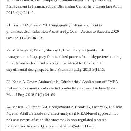
Management in Pharmaceutical Dispensing Center. Int J Chem Eng Appl.
2013;4(4):241–8.
21. Ismael OA, Ahmed MI. Using quality risk management in
pharmaceutical industries: A case study. Qual – Access to Success. 2020
Oct 1;21(178):106–13.
22. Mukharya A, Patel P, Shenoy D, Chaudhary S. Quality risk
management of top spray fluidized bed process for antihypertensive drug
formulation with control strategy engendered by Box-behnken
experimental design space. Int J Pharm Investig. 2013;3(1):15.
23. Kania A, Cesarz-Andraczke K, Odrobinski J. Application off FMEA
method for an analysis of selected production process. J Achiev Mater
Manuf Eng. 2018;91(1):34–60.
24. Mascia A, Cirafici AM, Bongiovanni A, Colotti G, Lacerra G, Di Carlo
M, et al. A failure mode and effect analysis (FMEA)-based approach for
risk assessment of scientific processes in non-regulated research
laboratories. Accredit Qual Assur. 2020;25(5–6):311–21.