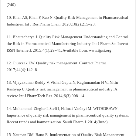
(240).
10. Khan AS, Khan F, Rao N. Quality Risk Management in Pharmaceutical
Industries. Int J Res Pharm Chem. 2020;10(2):215–23.
11. Bhattacharya J. Quality Risk Management-Understanding and Control
the Risk in Pharmaceutical Manufacturing Industry. Int J Pharm Sci Invent
ISSN [Internet]. 2015;4(1):29–41. Available from: www.ijpsi.org
12. Ciurczak EW. Quality risk management. Contract Pharma.
2017;44(4):142–8.
13. Vijayakumar Reddy V, Vishal Gupta N, Raghunandan H V., Nitin
Kashyap U. Quality risk management in pharmaceutical industry: A
review. Int J PharmTech Res. 2014;6(3):908–14.
14. Mohammed-Ziegler I, Steff I, Halmai-Varényi M. WITHDRAWN:
Importance of quality risk management in pharmaceutical quality systems:
Recent trends and harmonization. Saudi Pharm J. 2014;(June).
15. Nauman DM, Bano R. Implementation of Quality Risk Management