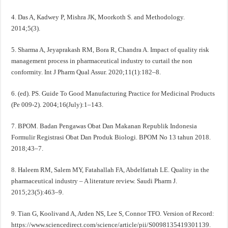
4. Das A, Kadwey P, Mishra JK, Moorkoth S. and Methodology.
2014;5(3).
5. Sharma A, Jeyaprakash RM, Bora R, Chandra A. Impact of quality risk
management process in pharmaceutical industry to curtail the non
conformity. Int J Pharm Qual Assur. 2020;11(1):182–8.
6. (ed). PS. Guide To Good Manufacturing Practice for Medicinal Products
(Pe 009-2). 2004;16(July):1–143.
7. BPOM. Badan Pengawas Obat Dan Makanan Republik Indonesia
Formulir Registrasi Obat Dan Produk Biologi. BPOM No 13 tahun 2018.
2018;43–7.
8. Haleem RM, Salem MY, Fatahallah FA, Abdelfattah LE. Quality in the
pharmaceutical industry – A literature review. Saudi Pharm J.
2015;23(5):463–9.
9. Tian G, Koolivand A, Arden NS, Lee S, Connor TFO. Version of Record:
https://www.sciencedirect.com/science/article/pii/S0098135419301139.