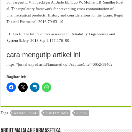
30. Sargent E V., Flueckiger A, Barle EL, Luo W, Molnar LR, Sandhu R, et
al. The regulatory framework for preventing cross-contamination of
pharmaceutical products: History and considerations for the future. Regul
Toxicol Pharmacol. 2016;79:S3–10.
31. Zio E. The future of risk assessment. Reliability Engineering and
System Safety. 2018 Sep 1;177:176–90.
cara mengutip artikel ini
https://jurnal.unpad.ac.id/farmasetika/rt/captureCite/40652/18402
Bagikan ini:
Tags
KAJIAN RISIKO
KONTAMINASI
RISIKO
About Majalah Farmasetika