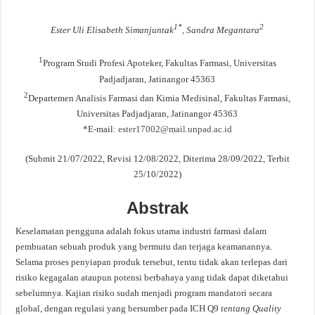
Evaluasi Kesesuaian Sistem Penyimpanan Obat, Suplemen, dan Kosmetik Eceran 
1*
2
Ester Uli Elisabeth Simanjuntak
, Sandra Megantara
1
Program Studi Profesi Apoteker, Fakultas Farmasi, Universitas
Padjadjaran, Jatinangor 45363
2
Departemen Analisis Farmasi dan Kimia Medisinal, Fakultas Farmasi,
Universitas Padjadjaran, Jatinangor 45363
*E-mail:
ester17002@mail.unpad.ac.id
(Submit 21/07/2022, Revisi 12/08/2022, Diterima 28/09/2022, Terbit
25/10/2022)
Abstrak
Keselamatan pengguna adalah fokus utama industri farmasi dalam
pembuatan sebuah produk yang bermutu dan terjaga keamanannya.
Selama proses penyiapan produk tersebut, tentu tidak akan terlepas dari
risiko kegagalan ataupun potensi berbahaya yang tidak dapat diketahui
sebelumnya. Kajian risiko sudah menjadi program mandatori secara
global, dengan regulasi yang bersumber pada ICH Q9
tentang Quality