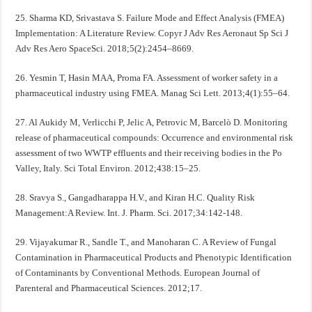
25. Sharma KD, Srivastava S. Failure Mode and Effect Analysis (FMEA)
Implementation: A Literature Review. Copyr J Adv Res Aeronaut Sp Sci J
Adv Res Aero SpaceSci. 2018;5(2):2454–8669.
26. Yesmin T, Hasin MAA, Proma FA. Assessment of worker safety in a
pharmaceutical industry using FMEA. Manag Sci Lett. 2013;4(1):55–64.
27. Al Aukidy M, Verlicchi P, Jelic A, Petrovic M, Barcelò D. Monitoring
release of pharmaceutical compounds: Occurrence and environmental risk
assessment of two WWTP effluents and their receiving bodies in the Po
Valley, Italy. Sci Total Environ. 2012;438:15–25.
28. Sravya S., Gangadharappa H.V., and Kiran H.C. Quality Risk
Management:A Review. Int. J. Pharm. Sci. 2017;34:142-148.
29. Vijayakumar R., Sandle T., and Manoharan C. A Review of Fungal
Contamination in Pharmaceutical Products and Phenotypic Identification
of Contaminants by Conventional Methods. European Journal of
Parenteral and Pharmaceutical Sciences. 2012;17.