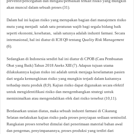
preventif/pencegahan dan mitigasi/perbaikan terkait risiko yang mungkin
akan muncul dalam sebuah proses (31).
Dalam hal ini kajian risiko yang merupakan bagian dari manajemen risiko
mutu yang menjadi salah satu peraturan wajib bagi segala bidang baik
seperti ekonomi, kesehatan, salah satunya adalah industri farmasi. Secara
internasional, hal ini diatur di ICH Q9 tentang
Quality Risk Management
(6)
.
Sedangkan di Indonesia sendiri hal ini diatur di CPOB (Cara Pembuatan
Obat yang Baik) Tahun 2018 Aneks XIII (7). Adapun tujuan utama
dilakukannya kajian risiko ini adalah untuk menjaga keselamatan pasien
dari segala kemungkinan risiko yang mungkin terjadi dalam kaitannya
terhadap mutu produk (8,9). Kajian risiko dapat digunakan secara efektif
untuk mengidentifikasi risiko dan mengembangkan strategi untuk
meminimalkan atau mengendalikan efek dari risiko tersebut (10,11).
Berdasarkan uraian diatas, maka sebuah industri farmasi di Cikarang
Selatan melakukan kajian risiko pada proses penyiapan sediaan semisolid.
Rangkaian proses tersebut dimulai dari penerimaan material bahan awal
dan pengemas, penyimpanannya, proses produksi yang terdiri dari