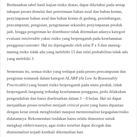
Berdasarkan tabel hasil kajian risiko diatas, dapat diketahui pada setiap
tahapan proses dimulai dari penerimaan bahan awal dan bahan kemas,
penyimpanan bahan awal dan bahan kemas di gudang, penimbangan,
pencampuran, pengisian, pengemasan sekunder, penyimpanan produk
jadi, hingga pengiriman ke distributor tidak ditemukan adanya kategori
evaluasi
intolerable
yakni risiko yang berpengaruh pada keselamatan
pengguna/
customer
. Hal ini dipengaruhi oleh nilai P x S dari masing-
masing risiko tidak ada yang melebihi 15 dan nilai probabilitas tidak ada
yang melebihi 3.
Sementara itu, semua risiko yang terdapat pada proses pencampuran dan
pengisian termasuk dalam kategori ALARP
(As Low As Reasonably
Practicable)
yang berarti risiko berpengaruh pada mutu produk, tidak
berpengaruh langsung terhadap keselamatan pengguna, perlu dilakukan
pengendalian dan harus diselesaikan dalam 3 – 6 bulan. Hal ini dapat
menjadikan proses tersebut menjadi
critical point
yang harus dipantau
dengan ketat untuk menghindari maupun meminimalisir kegagalan/risiko
didalamnya. Rekomendasi tindakan harus selalu dimonitor untuk
mengkaji efektivitasnya, agar risiko tersebut dapat dicegah dan
diminimalisir terjadi kembali dikemudian hari.