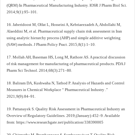
(QRM) In Pharmaceutical Manufacturing Industry. IOSR J Pharm Biol Sci.
2014;9(1):95–101.
16. Jaberidoost M, Olfat L, Hosseini A, Kebriaeezadeh A, Abdollahi M,
Alaeddini M, et al. Pharmaceutical supply chain risk assessment in Iran
using analytic hierarchy process (AHP) and simple additive weighting
(SAW) methods. J Pharm Policy Pract. 2015;8(1):1–10.
17. Mollah AH, Baseman HS, Long M, Rathore AS. A practical discussion
of risk management for manufacturing of pharmaceutical products. PDA J
Pharm Sci Technol. 2014;68(3):271–80.
18. Baliram DA, Kushwaha N, Tathod P. Analysis of Hazards and Control
Measures in Chemical Workplace “ Pharmaceutical Industry .”
2021;9(9):84–91.
19. Pattanayek S. Quality Risk Assessment in Pharmaceutical Industry an
Overview of Regulatory Guidelines. 2019;(January):452–9. Available
from: https://www.researchgate.net/publication/338390005
20. Chitmetha M, Prombanpong S, Somboonwiwat T. Quality Risk