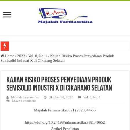
Penggunaan Desinfektan dan Antiseptik pada Pencegahan Penularan Covid-19 d
Home
/
2023
/
Vol. 8, No. 1
/
Kajian Risiko Proses Penyediaan Produk
Semisolid Industri X di Cikarang Selatan
Pengaturan Pelepasan Obat dari Tablet dengan Sistem Matriks Karagenan
Saffron (Crocus sativus L): Kandungan dan Aktivitas Farmakologinya
Kajian Risiko Proses Penyediaan Produk
Optimasi Formula Basis Sediaan Edible Film dengan Kombinasi Polimer Carbo
Semisolid Industri X di Cikarang Selatan
Analisis Kesesuaian Kegiatan Pergudangan dan Pemetaan Proses Pergudangan pad
Majalah Farmasetika
Oktober 28, 2022
Vol. 8, No. 1
Leave a comment
Metode Pembuatan dan Kerusakan Fisik Sediaan Tablet
Majalah Farmasetika, 8 (1) 2023, 44-55
Kualifikasi Pemasok Bahan Baku yang Digunakan pada Industri Farmasi
Strategi Peningkatan Objektivitas Hasil Uji Inspeksi Visual Sediaan Injeksi: Rev
https://doi.org/10.24198/mfarmasetika.v8i1.40652
Artikel Penelitian
Pemanfaatan Manggis Sebagai Sediaan Antiseptik dalam Upaya Peningkatan Kes