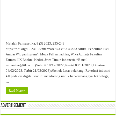
Evaluasi Kesesuaian Sistem Penyimpanan Obat, Suplemen, dan Kosmetik Eceran 
Majalah Farmasetika, 8 (3) 2023, 235-249
https://doi.org/10.24198/mfarmasetika.v8i3.43683 Artikel Penelitian Esti
Ambar Widyaningrum*, Moza Fellya Fadrian, Wika Admaja Fakultas
Farmasi IIK Bhakta, Kediri, Jawa Timur, Indonesia *E-mail:
esti.ambar@iik.ac.id (Submit 18/12/2022, Revisi 03/01/2023, Diterima
04/02/2023, Terbit 21/03/2023) Abstrak Latar belakang: Revolusi industri
4.0 pada era digital saat ini mendorong untuk berkembangnya Teknologi,
…
Read More »
Advertisement