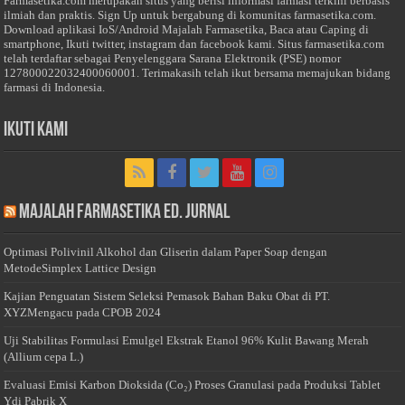
Farmasetika.com merupakan situs yang berisi informasi farmasi terkini berbasis
ilmiah dan praktis. Sign Up untuk bergabung di komunitas farmasetika.com.
Download aplikasi IoS/Android Majalah Farmasetika, Baca atau Caping di
smartphone, Ikuti twitter, instagram dan facebook kami. Situs farmasetika.com
telah terdaftar sebagai Penyelenggara Sarana Elektronik (PSE) nomor
127800022032400060001. Terimakasih telah ikut bersama memajukan bidang
farmasi di Indonesia.
Ikuti Kami
Majalah Farmasetika Ed. Jurnal
Optimasi Polivinil Alkohol dan Gliserin dalam Paper Soap dengan
MetodeSimplex Lattice Design
Kajian Penguatan Sistem Seleksi Pemasok Bahan Baku Obat di PT.
XYZMengacu pada CPOB 2024
Uji Stabilitas Formulasi Emulgel Ekstrak Etanol 96% Kulit Bawang Merah
(Allium cepa L.)
Evaluasi Emisi Karbon Dioksida (Co₂) Proses Granulasi pada Produksi Tablet
Ydi Pabrik X