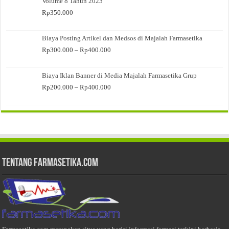
Volume 8 Tahun 2023
Rp
350.000
Biaya Posting Artikel dan Medsos di Majalah Farmasetika
Rentang
Rp
300.000
–
Rp
400.000
harga:
Rp300.000
Biaya Iklan Banner di Media Majalah Farmasetika Grup
hingga
Rp400.000
Rentang
Rp
200.000
–
Rp
400.000
harga:
Rp200.000
hingga
Rp400.000
Tentang Farmasetika.com