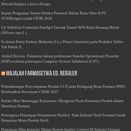
MetodeSimplex Lattice Design
Kajian Penguatan Sistem Seleksi Pemasok Bahan Baku Obat di PT.
XYZMengacu pada CPOB 2024
Uji Stabilitas Formulasi Emulgel Ekstrak Etanol 96% Kulit Bawang Merah
(Allium cepa L.)
Evaluasi Emisi Karbon Dioksida (Co₂) Proses Granulasi pada Produksi Tablet
Ydi Pabrik X
Artikel Review: Parameter dalam pembuatan Standar Operasional Prosedur
(SOP) evaluasi penerapan Computer System Validation (CSV)
Majalah Farmasetika Ed. Reguler
Perkembangan Penyimpanan Produk CCP pada Pedagang Besar Farmasi (PBF)
Berdasarkan Ketentuan CDOB 2025
Ketika Obat Menunggu Keputusan: Mengenal Peran Karantina Produk dalam
Distribusi Farmasi
Pentingnya Penerapan Pemantauan Partikel Pada Industri Steril Farmasi Untuk
Pemastian Mutu Produk Steril
Penerapan Data Integrity Dalam Sistem Quality Control Di Industri Farmasi