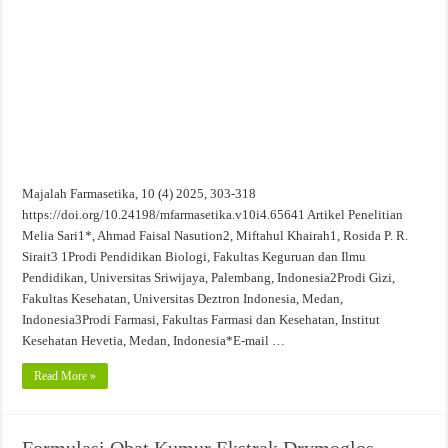
Evaluasi Kesesuaian Sistem Penyimpanan Obat, Suplemen, dan Kosmetik Eceran 
Majalah Farmasetika, 10 (4) 2025, 303-318
https://doi.org/10.24198/mfarmasetika.v10i4.65641 Artikel Penelitian
Melia Sari1*, Ahmad Faisal Nasution2, Miftahul Khairah1, Rosida P. R.
Sirait3 1Prodi Pendidikan Biologi, Fakultas Keguruan dan Ilmu
Pendidikan, Universitas Sriwijaya, Palembang, Indonesia2Prodi Gizi,
Fakultas Kesehatan, Universitas Deztron Indonesia, Medan,
Indonesia3Prodi Farmasi, Fakultas Farmasi dan Kesehatan, Institut
Kesehatan Hevetia, Medan, Indonesia*E-mail …
Read More »
Formulasi Obat Kumur Ekstrak Drymoglos