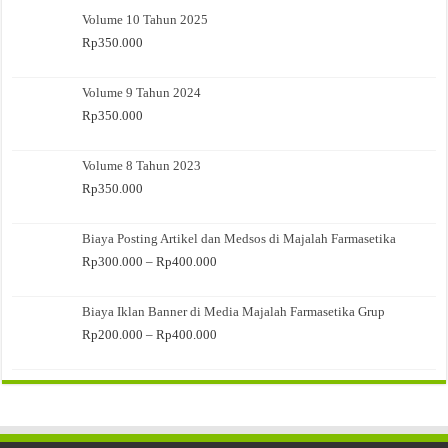
Volume 10 Tahun 2025
Rp
350.000
Volume 9 Tahun 2024
Rp
350.000
Volume 8 Tahun 2023
Rp
350.000
Biaya Posting Artikel dan Medsos di Majalah Farmasetika
Rentang
Rp
300.000
–
Rp
400.000
harga:
Rp300.000
Biaya Iklan Banner di Media Majalah Farmasetika Grup
hingga
Rp400.000
Rentang
Rp
200.000
–
Rp
400.000
harga:
Rp200.000
hingga
Rp400.000