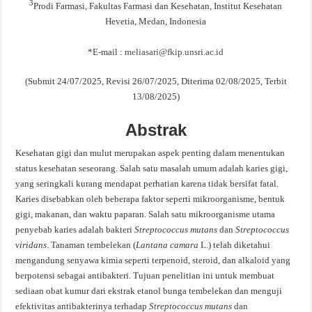
3
Prodi Farmasi, Fakultas Farmasi dan Kesehatan, Institut Kesehatan
Hevetia, Medan, Indonesia
*E-mail :
meliasari@fkip.unsri.ac.id
(Submit 24/07/2025, Revisi 26/07/2025, Diterima 02/08/2025, Terbit
13/08/2025)
Abstrak
Kesehatan gigi dan mulut merupakan aspek penting dalam menentukan
status kesehatan seseorang. Salah satu masalah umum adalah karies gigi,
yang seringkali kurang mendapat perhatian karena tidak bersifat fatal.
Karies disebabkan oleh beberapa faktor seperti mikroorganisme, bentuk
gigi, makanan, dan waktu paparan. Salah satu mikroorganisme utama
penyebab karies adalah bakteri
Streptococcus mutans
dan
Streptococcus
viridans
. Tanaman tembelekan (
Lantana camara
L.) telah diketahui
mengandung senyawa kimia seperti terpenoid, steroid, dan alkaloid yang
berpotensi sebagai antibakteri. Tujuan penelitian ini untuk membuat
sediaan obat kumur dari ekstrak etanol bunga tembelekan dan menguji
efektivitas antibakterinya terhadap
Streptococcus mutans
dan