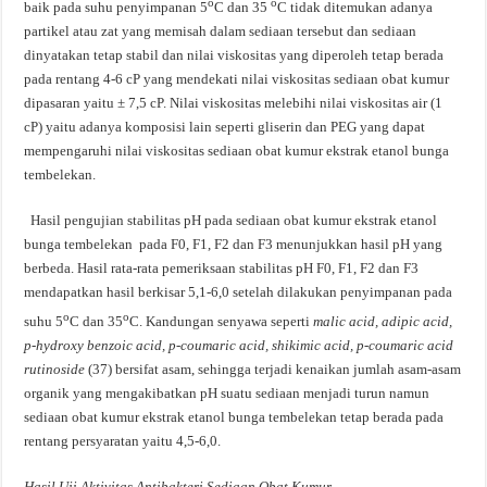
o
o
baik pada suhu penyimpanan 5
C dan 35
C tidak ditemukan adanya
partikel atau zat yang memisah dalam sediaan tersebut dan sediaan
dinyatakan tetap stabil dan nilai viskositas yang diperoleh tetap berada
pada rentang 4-6 cP yang mendekati nilai viskositas sediaan obat kumur
dipasaran yaitu ± 7,5 cP. Nilai viskositas melebihi nilai viskositas air (1
cP) yaitu adanya komposisi lain seperti gliserin dan PEG yang dapat
mempengaruhi nilai viskositas sediaan obat kumur ekstrak etanol bunga
tembelekan.
Hasil pengujian stabilitas pH pada sediaan obat kumur ekstrak etanol
bunga tembelekan pada F0, F1, F2 dan F3 menunjukkan hasil pH yang
berbeda. Hasil rata-rata pemeriksaan stabilitas pH F0, F1, F2 dan F3
mendapatkan hasil berkisar 5,1-6,0 setelah dilakukan penyimpanan pada
o
o
suhu 5
C dan 35
C. Kandungan senyawa seperti
malic acid, adipic acid,
p-hydroxy benzoic acid, p-coumaric acid, shikimic acid, p-coumaric acid
rutinoside
(37) bersifat asam, sehingga terjadi kenaikan jumlah asam-asam
organik yang mengakibatkan pH suatu sediaan menjadi turun namun
sediaan obat kumur ekstrak etanol bunga tembelekan tetap berada pada
rentang persyaratan yaitu 4,5-6,0.
Hasil
Uji
Aktivitas
Antibakteri Sediaan Obat Kumur