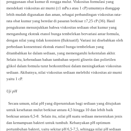
penggunaan obat kumur di rongga mulut. Viskositas formulasi yang
mendekati viskositas air murni (±1 mPa.s atau 1 cP) umumnya dianggap
lebih mudah digunakan dan aman, sebagai perbandingan viskositas rata-
rata obat kumur yang beredar di pasaran berkisar ±7,25 cP (36). Hasil
pengukuran menunjukkan bahwa viskositas sediaan obat kumur yang
mengandung ekstrak etanol bunga tembelekan bervariasi antar formula,
dengan nilai yang tidak konsisten (fluktuatif). Variasi ini disebabkan oleh
perbedaan konsentrasi ekstrak etanol bunga tembelekan yang
ditambahkan ke dalam sediaan, yang memengaruhi kekentalan akhir.
Selain itu, keberadaan bahan tambahan seperti gliserin dan polietilen
glikol dalam formula turut berkontribusi dalam meningkatkan viskositas
sediaan. Akibatnya, nilai viskositas sediaan melebihi viskositas air murni
yaitu 1 cP.
Uji
pH
Secara umum, nilai pH yang diperuntukan bagi sediaan yang ditujukan
untuk kesehatan mulut berkisar antara 4,5 hingga 10 dan lebih baik
berkisar antara 6,5-8. Selain itu, nilai pH suatu sediaan menentukan jenis
dan kemampuan bakteri untuk tumbuh. Kebanyakan pH optimum
pertumbuhan bakteri, yaitu sekitar pH 6,5-7,5, sehingga nilai pH sediaan