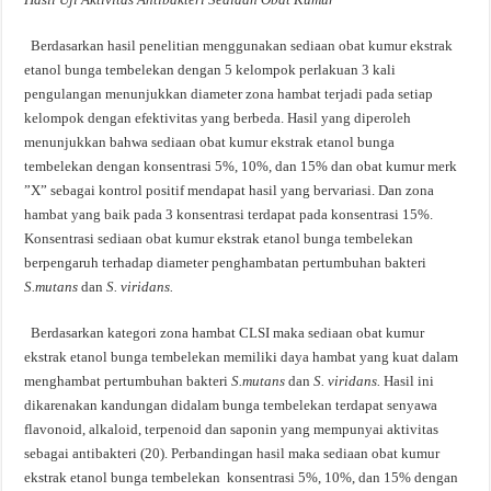
Berdasarkan hasil penelitian menggunakan sediaan obat kumur ekstrak
etanol bunga tembelekan dengan 5 kelompok perlakuan 3 kali
pengulangan menunjukkan diameter zona hambat terjadi pada setiap
kelompok dengan efektivitas yang berbeda. Hasil yang diperoleh
menunjukkan bahwa sediaan obat kumur ekstrak etanol bunga
tembelekan dengan konsentrasi 5%, 10%, dan 15% dan obat kumur merk
”X” sebagai kontrol positif mendapat hasil yang bervariasi. Dan zona
hambat yang baik pada 3 konsentrasi terdapat pada konsentrasi 15%.
Konsentrasi sediaan obat kumur ekstrak etanol bunga tembelekan
berpengaruh terhadap diameter penghambatan pertumbuhan bakteri
S.mutans
dan
S. viridans.
Berdasarkan kategori zona hambat CLSI maka sediaan obat kumur
ekstrak etanol bunga tembelekan memiliki daya hambat yang kuat dalam
menghambat pertumbuhan bakteri
S.mutans
dan
S. viridans.
Hasil ini
dikarenakan kandungan didalam bunga tembelekan terdapat senyawa
flavonoid, alkaloid, terpenoid dan saponin yang mempunyai aktivitas
sebagai antibakteri (20). Perbandingan hasil maka sediaan obat kumur
ekstrak etanol bunga tembelekan konsentrasi 5%, 10%, dan 15% dengan