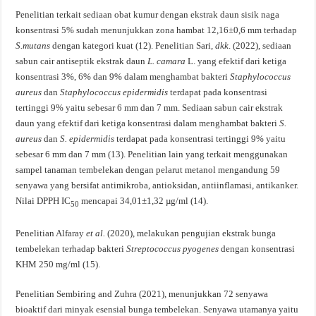
Penelitian terkait sediaan obat kumur dengan ekstrak daun sisik naga
konsentrasi 5% sudah menunjukkan zona hambat 12,16±0,6 mm terhadap
S.mutans
dengan kategori kuat (12). Penelitian Sari,
dkk
. (2022), sediaan
sabun cair antiseptik ekstrak daun
L. camara
L. yang efektif dari ketiga
konsentrasi 3%, 6% dan 9% dalam menghambat bakteri
Staphylococcus
aureus
dan
Staphylococcus epidermidis
terdapat pada konsentrasi
tertinggi 9% yaitu sebesar 6 mm dan 7 mm. Sediaan sabun cair ekstrak
daun yang efektif dari ketiga konsentrasi dalam menghambat bakteri
S.
aureus
dan
S. epidermidis
terdapat pada konsentrasi tertinggi 9% yaitu
sebesar 6 mm dan 7 mm (13). Penelitian lain yang terkait menggunakan
sampel tanaman tembelekan dengan pelarut
metanol mengandung 59
senyawa yang bersifat antimikroba, antioksidan, antiinflamasi, antikanker.
Nilai DPPH IC
mencapai 34,01±1,32 µg/ml (14).
50
Penelitian Alfaray
et al.
(2020), melakukan pengujian ekstrak bunga
tembelekan terhadap bakteri
Streptococcus pyogenes
dengan konsentrasi
KHM 250 mg/ml (15).
Penelitian Sembiring and Zuhra (2021), menunjukkan 72 senyawa
bioaktif dari minyak esensial bunga tembelekan. Senyawa utamanya yaitu