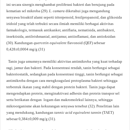
ini secara sinergis menghambat proliferasi bakteri dan berujung pada
kematian sel mikroba (29).
L. camara
diketahui juga mengandung
senyawa bioaktif alami seperti triterpenoid, fenilpropanoid, dan glikosida
iridoid yang telah terbukti secara ilmiah memiliki berbagai aktivitas
farmakologis, termasuk antikanker, antiflaria, nematisida, antibakteri,
insektisida, antileishmanial, antijamur, antiinflamasi, dan antioksidan
(30). Kandungan
quercetin equivalent
flavonoid (QEF) sebesar
0,428±0,0004 mg/g (31)
Tanin juga umumnya memiliki aktivitas antimikroba yang kuat terhadap
ragi, jamur dan bakteri. Pada konsentrasi rendah, tanin berfungsi sebagai
bakteriostatik, sedangkan pada konsentrasi tinggi, tanin berfungsi sebagai
antimikroba dengan cara mengkoagulasi protoplasma bakteri sehingga
terbentuk ikatan yang stabil dengan protein bakteri. Tanin juga dapat
mengendapkan protein, menginaktivasi adhesin dan protein transpor sel
serta berikatan dengan logam dan makromolekul lainnya, sehingga
mikroorganisme akan kekurangan senyawa tersebut (32). Penelitian lain
yang mendukung, kandungan
tannic acid equivalent tannin
(TAET)
sebesar 0,384±0,009 mg/g (31).