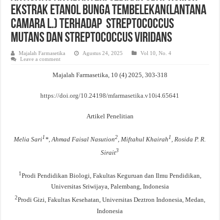
Ekstrak Etanol Bunga Tembelekan(Lantana
Evaluasi Kesesuaian Sistem Penyimpanan Obat, Suplemen, dan Kosmetik Eceran 
Camara L.) Terhadap Streptococcus
Mutans Dan Streptococcus Viridans
Majalah Farmasetika
Agustus 24, 2025
Vol 10, No. 4
Leave a comment
Majalah Farmasetika, 10 (4) 2025, 303-318
https://doi.org/10.24198/mfarmasetika.v10i4.65641
Artikel Penelitian
1
2
1
Melia Sari
*, Ahmad Faisal Nasution
, Miftahul Khairah
, Rosida P. R.
3
Sirait
1
Prodi Pendidikan Biologi, Fakultas Keguruan dan Ilmu Pendidikan,
Universitas Sriwijaya, Palembang, Indonesia
2
Prodi Gizi, Fakultas Kesehatan, Universitas Deztron Indonesia, Medan,
Indonesia