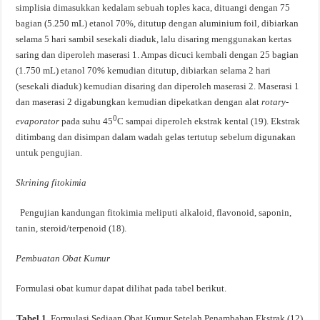
simplisia dimasukkan kedalam sebuah toples kaca, dituangi dengan 75
bagian (5.250 mL) etanol 70%, ditutup dengan aluminium foil, dibiarkan
selama 5 hari sambil sesekali diaduk, lalu disaring menggunakan kertas
saring dan diperoleh maserasi 1. Ampas dicuci kembali dengan 25 bagian
(1.750 mL) etanol 70% kemudian ditutup, dibiarkan selama 2 hari
(sesekali diaduk) kemudian disaring dan diperoleh maserasi 2. Maserasi 1
dan maserasi 2 digabungkan kemudian dipekatkan dengan alat
rotary-
0
evaporator
pada suhu 45
C sampai diperoleh ekstrak kental (19). Ekstrak
ditimbang dan disimpan dalam wadah gelas tertutup sebelum digunakan
untuk pengujian.
Skrining fitokimia
Pengujian kandungan fitokimia meliputi alkaloid, flavonoid, saponin,
tanin, steroid/terpenoid (18).
Pembuatan Obat Kumur
Formulasi obat kumur dapat dilihat pada tabel berikut.
Tabel 1.
Formulasi Sediaan Obat Kumur Setelah Penambahan Ekstrak (12)