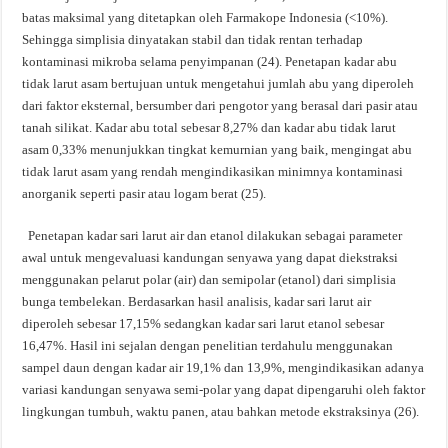
batas maksimal yang ditetapkan oleh Farmakope Indonesia (<10%).
Sehingga simplisia dinyatakan stabil dan tidak rentan terhadap
kontaminasi mikroba selama penyimpanan (24). Penetapan kadar abu
tidak larut asam bertujuan untuk mengetahui jumlah abu yang diperoleh
dari faktor eksternal, bersumber dari pengotor yang berasal dari pasir atau
tanah silikat. Kadar abu total sebesar 8,27% dan kadar abu tidak larut
asam 0,33% menunjukkan tingkat kemurnian yang baik, mengingat abu
tidak larut asam yang rendah mengindikasikan minimnya kontaminasi
anorganik seperti pasir atau logam berat (25).
Penetapan kadar sari larut air dan etanol dilakukan sebagai parameter
awal untuk mengevaluasi kandungan senyawa yang dapat diekstraksi
menggunakan pelarut polar (air) dan semipolar (etanol) dari simplisia
bunga tembelekan. Berdasarkan hasil analisis, kadar sari larut air
diperoleh sebesar 17,15% sedangkan kadar sari larut etanol sebesar
16,47%. Hasil ini sejalan dengan penelitian terdahulu menggunakan
sampel daun dengan kadar air 19,1% dan 13,9%, mengindikasikan adanya
variasi kandungan senyawa semi-polar yang dapat dipengaruhi oleh faktor
lingkungan tumbuh, waktu panen, atau bahkan metode ekstraksinya (26).