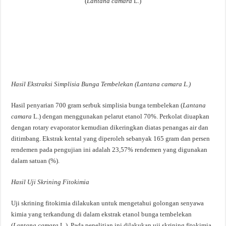
(
Lantana camara
L.)
Hasil Ekstraksi Simplisia Bunga Tembelekan (Lantana camara L.)
Hasil penyarian 700 gram serbuk simplisia bunga tembelekan (
Lantana
camara
L.) dengan menggunakan pelarut etanol 70%. Perkolat diuapkan
dengan rotary evaporator kemudian dikeringkan diatas penangas air dan
ditimbang. Ekstrak kental yang diperoleh sebanyak 165 gram dan persen
rendemen pada pengujian ini adalah 23,57% rendemen yang digunakan
dalam satuan (%).
Hasil Uji Skrining Fitokimia
Uji skrining fitokimia dilakukan untuk mengetahui golongan senyawa
kimia yang terkandung di dalam ekstrak etanol bunga tembelekan
(
Lantana camara
L.). Pada penelitian ini dilakukan uji skrining fitokimia