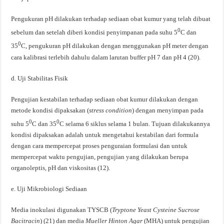
Pengukuran pH dilakukan terhadap sediaan obat kumur yang telah dibuat
0
sebelum dan setelah diberi kondisi penyimpanan pada suhu 5
C dan
0
35
C, pengukuran pH dilakukan dengan menggunakan pH meter dengan
cara kalibrasi terlebih dahulu dalam larutan buffer pH 7 dan pH 4 (20).
d. Uji Stabilitas Fisik
Pengujian kestabilan terhadap sediaan obat kumur dilakukan dengan
metode kondisi dipaksakan (
stress condition
) dengan menyimpan pada
0
0
suhu 5
C dan 35
C selama 6 siklus selama 1 bulan. Tujuan dilakukannya
kondisi dipaksakan adalah untuk mengetahui kestabilan dari formula
dengan cara mempercepat proses penguraian formulasi dan untuk
mempercepat waktu pengujian, pengujian yang dilakukan berupa
organoleptis, pH dan viskositas (12).
e. Uji Mikrobiologi Sediaan
Media inokulasi digunakan TYSCB (
Tryptone Yeast Cysteine Sucrose
Bacitracin
) (21) dan media
Mueller Hinton Agar
(MHA) untuk pengujian