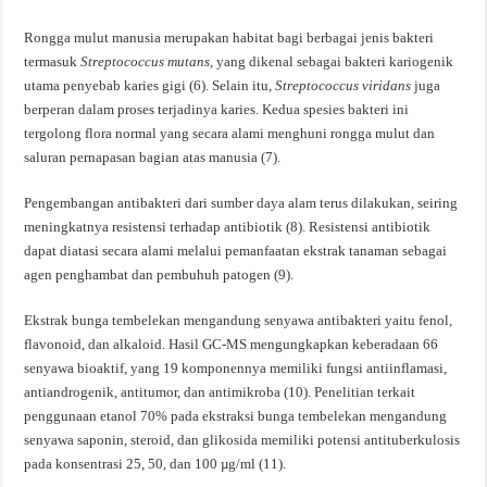
Rongga mulut manusia merupakan habitat bagi berbagai jenis bakteri
termasuk
Streptococcus mutans,
yang dikenal sebagai bakteri kariogenik
utama penyebab karies gigi (6). Selain itu,
Streptococcus viridans
juga
berperan dalam proses terjadinya karies. Kedua spesies bakteri ini
tergolong flora normal yang secara alami menghuni rongga mulut dan
saluran pernapasan bagian atas manusia (7).
Pengembangan antibakteri dari sumber daya alam terus dilakukan, seiring
meningkatnya resistensi terhadap antibiotik (8). Resistensi antibiotik
dapat diatasi secara alami melalui pemanfaatan ekstrak tanaman sebagai
agen penghambat dan pembuhuh patogen (9).
Ekstrak bunga tembelekan mengandung senyawa antibakteri yaitu fenol,
flavonoid, dan alkaloid. Hasil GC-MS mengungkapkan keberadaan 66
senyawa bioaktif, yang 19 komponennya memiliki fungsi antiinflamasi,
antiandrogenik, antitumor, dan antimikroba (10). Penelitian terkait
penggunaan etanol 70% pada ekstraksi bunga tembelekan mengandung
senyawa saponin, steroid, dan glikosida memiliki potensi antituberkulosis
pada konsentrasi 25, 50, dan 100 µg/ml (11).