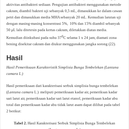
aktivitas antibakteri sediaan. Pengujian antibakteri menggunakan metode
cakram, diambil bakteri uji sebanyak 0,5 mL, dimasukkan ke dalam cawan
petri dan dimasukkan media MHA sebanyak 20 mL. Kemudian larutan uji
dengan masing-masing konsentrasi 5%, 10% dan 15% diambil sebanyak
50 μL lalu ditetesin pada kertas cakram, diletakkan diatas media.
0
Kemudian diinkubasi pada suhu 37
C selama 1 x 24 jam, diamati zona
bening disekitar cakram dan diukur menggunakan jangka sorong (22).
Hasil
Hasil Pemeriksaan Karakteristik Simplisia Bunga Tembelekan (Lantana
camara L.)
Hasil pemeriksaan dari karakterisasi serbuk simplisia bunga tembelekan
(
Lantana camara
L.) meliputi pemeriksaan kadar air, pemeriksan kadar
sari larut air, pemeriksaan kadar sari larut etanol, pemeriksaan kadar abu
total dan pemeriksaan kadar abu tidak larut asam dapat dilihat pada tabel
2 berikut:
Tabel 2.
Hasil Karakterisasi Serbuk Simplisia Bunga Tembelekan