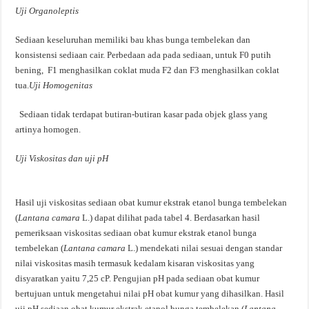
Uji Organoleptis
Sediaan keseluruhan memiliki bau khas bunga tembelekan dan
konsistensi sediaan cair. Perbedaan ada pada sediaan, untuk F0 putih
bening, F1 menghasilkan coklat muda F2 dan F3 menghasilkan coklat
tua.
Uji Homogenitas
Sediaan tidak terdapat butiran-butiran kasar pada objek glass yang
artinya homogen.
Uji Viskositas dan uji pH
Hasil uji viskositas sediaan obat kumur ekstrak etanol bunga tembelekan
(
Lantana camara
L.) dapat dilihat pada tabel 4. Berdasarkan hasil
pemeriksaan viskositas sediaan obat kumur ekstrak etanol bunga
tembelekan (
Lantana camara
L.) mendekati nilai sesuai dengan standar
nilai viskositas masih termasuk kedalam kisaran viskositas yang
disyaratkan yaitu 7,25 cP. Pengujian pH pada sediaan obat kumur
bertujuan untuk mengetahui nilai pH obat kumur yang dihasilkan. Hasil
uji pH sediaan obat kumur ekstrak etanol bunga tembelekan (
Lantana