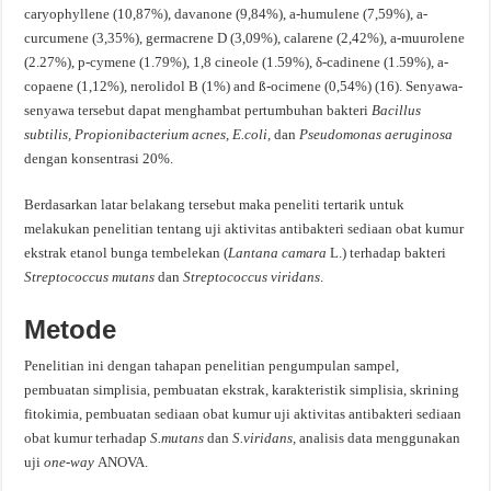
caryophyllene (10,87%), davanone (9,84%), a-humulene (7,59%), a-
curcumene (3,35%), germacrene D (3,09%), calarene (2,42%), a-muurolene
(2.27%), p-cymene (1.79%), 1,8 cineole (1.59%), δ-cadinene (1.59%), a-
copaene (1,12%), nerolidol B (1%) and ß-ocimene (0,54%) (16). Senyawa-
senyawa tersebut dapat menghambat pertumbuhan bakteri
Bacillus
subtilis, Propionibacterium acnes, E.coli,
dan
Pseudomonas aeruginosa
dengan konsentrasi 20%.
Berdasarkan latar belakang tersebut maka peneliti tertarik untuk
melakukan penelitian tentang uji aktivitas antibakteri sediaan obat kumur
ekstrak etanol bunga tembelekan (
Lantana camara
L.) terhadap bakteri
Streptococcus mutans
dan
Streptococcus viridans
.
Metode
Penelitian ini dengan tahapan penelitian pengumpulan sampel,
pembuatan simplisia, pembuatan ekstrak, karakteristik simplisia, skrining
fitokimia, pembuatan sediaan obat kumur uji aktivitas antibakteri sediaan
obat kumur terhadap
S.mutans
dan
S.viridans,
analisis data menggunakan
uji
one-way
ANOVA.