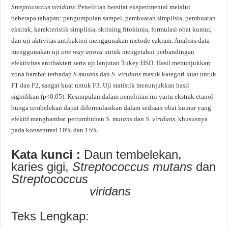
Streptococcus viridans
. Penelitian bersifat eksperimental melalui
beberapa tahapan: pengumpulan sampel, pembuatan simplisia, pembuatan
ekstrak, karakteristik simplisia, skrining fitokimia, formulasi obat kumur,
dan uji aktivitas antibakteri menggunakan metode cakram. Analisis data
menggunakan uji
one way anova
untuk mengetahui perbandingan
efektivitas antibakteri serta uji lanjutan Tukey HSD. Hasil menunjukkan
zona hambat terhadap
S.mutans
dan
S. viridans
masuk kategori kuat untuk
F1 dan F2, sangat kuat untuk F3. Uji statistik menunjukkan hasil
signifikan (p<0,05). Kesimpulan dalam penelitian ini yaitu ekstrak etanol
bunga tembelekan dapat diformulasikan dalam sediaan obat kumur yang
efektif menghambat pertumbuhan
S. mutans
dan
S. viridans,
khususnya
pada konsentrasi 10% dan 15%.
Kata kunci :
Daun tembelekan,
karies gigi,
Streptococcus mutans
dan
Streptococcus
viridans
Teks Lengkap: