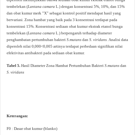
tembelekan (
Lantana camara
L.) dengan konsentrasi 5%, 10%, dan 15%
dan obat kumur merk ”X” sebagai kontrol positif mendapat hasil yang
bervariasi. Zona hambat yang baik pada 3 konsentrasi terdapat pada
konsentrasi 15%. Konsentrasi sediaan obat kumur ekstrak etanol bunga
tembelekan (
Lantana camara
L.) berpengaruh terhadap diameter
penghambatan pertumbuhan bakteri
S.mutans
dan
S. viridans.
Analisi data
diperoleh nilai 0,000<0,005 artinya terdapat perbedaan signifikan nilai
efektivitas antibakteri pada sediaan obat kumur.
Tabel 5.
Hasil Diameter Zona Hambat Pertumbuhan Bakteri
S.mutans
dan
S. viridans
Keterangan:
F0 : Dasar obat kumur (blanko)