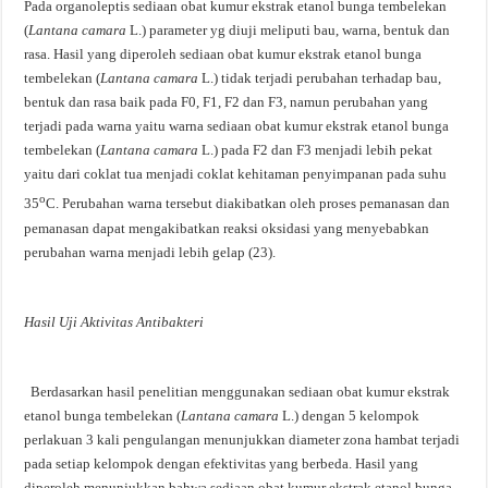
Pada organoleptis sediaan obat kumur ekstrak etanol bunga tembelekan
(
Lantana camara
L.) parameter yg diuji meliputi bau, warna, bentuk dan
rasa. Hasil yang diperoleh sediaan obat kumur ekstrak etanol bunga
tembelekan (
Lantana camara
L.) tidak terjadi perubahan terhadap bau,
bentuk dan rasa baik pada F0, F1, F2 dan F3, namun perubahan yang
terjadi pada warna yaitu warna sediaan obat kumur ekstrak etanol bunga
tembelekan (
Lantana camara
L.) pada F2 dan F3 menjadi lebih pekat
yaitu dari coklat tua menjadi coklat kehitaman penyimpanan pada suhu
o
35
C. Perubahan warna tersebut diakibatkan oleh proses pemanasan dan
pemanasan dapat mengakibatkan reaksi oksidasi yang menyebabkan
perubahan warna menjadi lebih gelap (23).
Hasil
Uji
Aktivitas
Antibakteri
Berdasarkan hasil penelitian menggunakan sediaan obat kumur ekstrak
etanol bunga tembelekan (
Lantana camara
L.) dengan 5 kelompok
perlakuan 3 kali pengulangan menunjukkan diameter zona hambat terjadi
pada setiap kelompok dengan efektivitas yang berbeda. Hasil yang
diperoleh menunjukkan bahwa sediaan obat kumur ekstrak etanol bunga