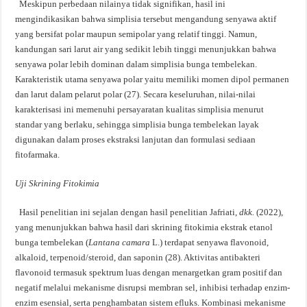
Meskipun perbedaan nilainya tidak signifikan, hasil ini
mengindikasikan bahwa simplisia tersebut mengandung senyawa aktif
yang bersifat polar maupun semipolar yang relatif tinggi. Namun,
kandungan sari larut air yang sedikit lebih tinggi menunjukkan bahwa
senyawa polar lebih dominan dalam simplisia bunga tembelekan.
Karakteristik utama senyawa polar yaitu memiliki momen dipol permanen
dan larut dalam pelarut polar (27). Secara keseluruhan, nilai-nilai
karakterisasi ini memenuhi persayaratan kualitas simplisia menurut
standar yang berlaku, sehingga simplisia bunga tembelekan layak
digunakan dalam proses ekstraksi lanjutan dan formulasi sediaan
fitofarmaka.
Uji Skrining Fitokimia
Hasil penelitian ini sejalan dengan hasil penelitian Jafriati,
dkk.
(2022),
yang menunjukkan bahwa hasil dari skrining fitokimia ekstrak etanol
bunga tembelekan (
Lantana camara
L.) terdapat senyawa flavonoid,
alkaloid, terpenoid/steroid, dan saponin (28). Aktivitas antibakteri
flavonoid termasuk spektrum luas dengan menargetkan gram positif dan
negatif melalui mekanisme disrupsi membran sel, inhibisi terhadap enzim-
enzim esensial, serta penghambatan sistem efluks. Kombinasi mekanisme