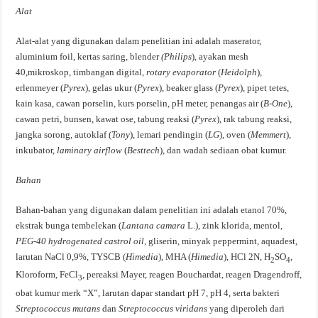
Alat
Alat-alat yang digunakan dalam penelitian ini adalah maserator,
aluminium foil, kertas saring, blender
(Philips
), ayakan mesh
40,mikroskop, timbangan digital,
rotary evaporator
(
Heidolph
),
erlenmeyer (
Pyrex
), gelas ukur (
Pyrex
), beaker glass (
Pyrex
), pipet tetes,
kain kasa, cawan porselin, kurs porselin, pH meter, penangas air (
B-One
),
cawan petri, bunsen, kawat ose, tabung reaksi (
Pyrex
), rak tabung reaksi,
jangka sorong, autoklaf (
Tony
), lemari pendingin (
LG
), oven (
Memmert
),
inkubator,
laminary airflow
(
Besttech
), dan wadah sediaan obat kumur.
Bahan
Bahan-bahan yang digunakan dalam penelitian ini adalah etanol 70%,
ekstrak bunga tembelekan (
Lantana camara
L.), zink klorida, mentol,
PEG-40 hydrogenated castrol oil
, gliserin, minyak peppermint, aquadest,
larutan NaCl 0,9%, TYSCB (
Himedia
), MHA (
Himedia
), HCl 2N, H
SO
,
2
4
Kloroform, FeCl
, pereaksi Mayer, reagen Bouchardat, reagen Dragendroff,
3
obat kumur merk “X”, larutan dapar standart pH 7, pH 4, serta bakteri
Streptococcus mutans
dan
Streptococcus viridans
yang diperoleh dari