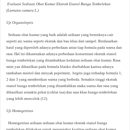
Evaluasi Sediaan Obat Kumur Ekstrak Etanol Bunga Tembelekan
(Lantana camara L.)
Uji Organoleptis
Sediaan obat kumur yang baik adalah sediaan yang bentuknya cair
seperti air, warna seperti ekstrak dan bau khas dari sampel. Berdasarkan
hasil yang diperoleh adanya perbedaan antar tiap formula pada warna dan
rasa. Hal ini dikarenakan adanya perbedaan konsentrasi ekstrak etanol
bunga tembelekan yang ditambahkan kedalam sediaan obat kumur. Rasa
mint yan dihasilkan pada formula blanko disebabkan karena adanya
tambahan mentol dan minyak pepermint, begitu juga terhadap formula 1,
2 dan 3 yang memberikan warna yang berbeda. Semakin tinggi ekstrak
etanol bunga tembelekan yang ditambahkan maka warna dan rasa yang
dihasilkan semakin pekat (coklat tua) dan rasa khas bunga tembelekan
yang lebih mencolok (12).
Uji
Homogenitas
Homogenitas sediaan sediaan obat kumur ekstrak etanol bunga
tembelekan dilakukan untuk mengetahui kualitas sediaan obat kumur