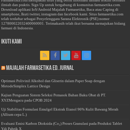
Farmasetika.com merupakan situs yang berisi informasi farmasi terkini berbasis
ilmiah dan praktis. Sign Up untuk bergabung di komunitas farmasetika.com.
Download aplikasi IoS/Android Majalah Farmasetika, Baca atau Caping di
smartphone, Ikuti twitter, instagram dan facebook kami. Situs farmasetika.com
telah terdaftar sebagai Penyelenggara Sarana Elektronik (PSE) nomor
127800022032400060001. Terimakasih telah ikut bersama memajukan bidang
farmasi di Indonesia.
Ikuti Kami
Majalah Farmasetika Ed. Jurnal
Optimasi Polivinil Alkohol dan Gliserin dalam Paper Soap dengan
MetodeSimplex Lattice Design
Kajian Penguatan Sistem Seleksi Pemasok Bahan Baku Obat di PT.
XYZMengacu pada CPOB 2024
Uji Stabilitas Formulasi Emulgel Ekstrak Etanol 96% Kulit Bawang Merah
(Allium cepa L.)
Evaluasi Emisi Karbon Dioksida (Co₂) Proses Granulasi pada Produksi Tablet
Ydi Pabrik X