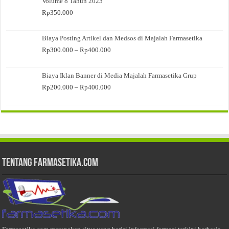
Volume 8 Tahun 2023
Rp
350.000
Biaya Posting Artikel dan Medsos di Majalah Farmasetika
Rentang
Rp
300.000
–
Rp
400.000
harga:
Rp300.000
Biaya Iklan Banner di Media Majalah Farmasetika Grup
hingga
Rp400.000
Rentang
Rp
200.000
–
Rp
400.000
harga:
Rp200.000
hingga
Rp400.000
Tentang Farmasetika.com