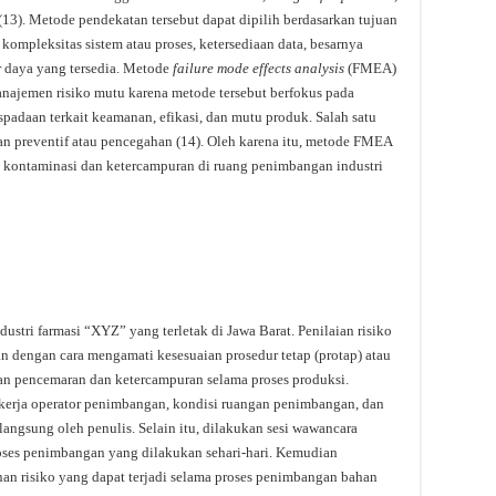
(13). Metode pendekatan tersebut dapat dipilih berdasarkan tujuan
, kompleksitas sistem atau proses, ketersediaan data, besarnya
r daya yang tersedia. Metode
failure mode effects analysis
(FMEA)
anajemen risiko mutu karena metode tersebut berfokus pada
daan terkait keamanan, efikasi, dan mutu produk. Salah satu
an preventif atau pencegahan (14). Oleh karena itu, metode FMEA
t kontaminasi dan ketercampuran di ruang penimbangan industri
dustri farmasi “XYZ” yang terletak di Jawa Barat. Penilaian risiko
n dengan cara mengamati kesesuaian prosedur tetap (protap) atau
han pencemaran dan ketercampuran selama proses produksi.
n kerja operator penimbangan, kondisi ruangan penimbangan, dan
angsung oleh penulis. Selain itu, dilakukan sesi wawancara
oses penimbangan yang dilakukan sehari-hari. Kemudian
n risiko yang dapat terjadi selama proses penimbangan bahan