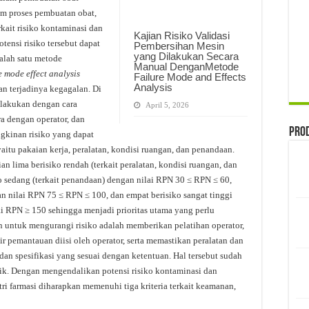
am proses pembuatan obat,
rkait risiko kontaminasi dan
Kajian Risiko Validasi
ensi risiko tersebut dapat
Pembersihan Mesin
yang Dilakukan Secara
Salah satu metode
Manual DenganMetode
e mode effect analysis
Failure Mode and Effects
Analysis
n terjadinya kegagalan. Di
dilakukan dengan cara
April 5, 2026
a dengan operator, dan
Pro
ngkinan risiko yang dapat
 yaitu pakaian kerja, peralatan, kondisi ruangan, dan penandaan.
an lima berisiko rendah (terkait peralatan, kondisi ruangan, dan
o sedang (terkait penandaan) dengan nilai RPN 30 ≤ RPN ≤ 60,
gan nilai RPN 75 ≤ RPN ≤ 100, dan empat berisiko sangat tinggi
lai RPN ≥ 150 sehingga menjadi prioritas utama yang perlu
n untuk mengurangi risiko adalah memberikan pelatihan operator,
r pemantauan diisi oleh operator, serta memastikan peralatan dan
an spesifikasi yang sesuai dengan ketentuan. Hal tersebut sudah
ik. Dengan mengendalikan potensi risiko kontaminasi dan
ri farmasi diharapkan memenuhi tiga kriteria terkait keamanan,