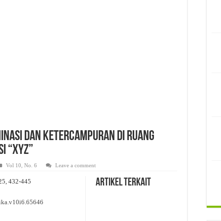
itas Hasil Uji Inspeksi Visual Sediaan Injeksi: Review
 Sediaan Antiseptik dalam Upaya Peningkatan Kesehatan Masyarakat di Desa Say
Penyimpanan Obat, Suplemen, dan Kosmetik Eceran pada Salah Satu Gudang Pedaga
minasi dan Ketercampuran di Ruang
i “XYZ”
Vol 10, No. 6
Leave a comment
Artikel Terkait
025, 432-445
tika.v10i6.65646