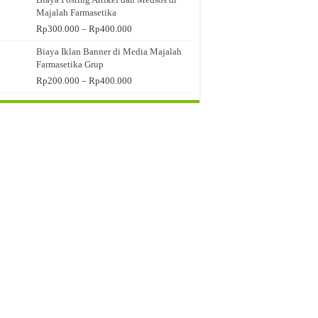
Majalah Farmasetika
Rentang
Rp
300.000
–
Rp
400.000
harga:
Biaya Iklan Banner di Media Majalah
Rp300.000
Farmasetika Grup
hingga
Rp400.000
Rentang
Rp
200.000
–
Rp
400.000
harga:
Rp200.000
hingga
Rp400.000