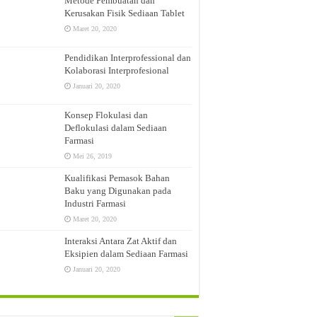
Metode Pembuatan dan
Kerusakan Fisik Sediaan Tablet
Maret 20, 2020
ang, Jatinangor, Sumedang
Pendidikan Interprofessional dan
ng Besar Farmasi (PBF) di Jakarta Pusat
Kolaborasi Interprofesional
Januari 20, 2020
Konsep Flokulasi dan
Deflokulasi dalam Sediaan
Farmasi
Mei 26, 2019
Kualifikasi Pemasok Bahan
Baku yang Digunakan pada
Industri Farmasi
Maret 20, 2020
Interaksi Antara Zat Aktif dan
Eksipien dalam Sediaan Farmasi
Januari 20, 2020