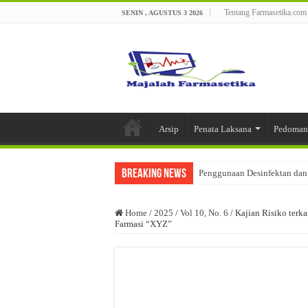
Tentang Farmasetika.com
SENIN , AGUSTUS 3 2026
Arsip
Penata Laksana
Pedoman
Breaking News
Penggunaan Desinfektan dan 
Pengaturan Pelepasan Obat d
Home
/
2025
/
Vol 10, No. 6
/
Kajian Risiko terk
Saffron (Crocus sativus L):
Farmasi “XYZ”
Optimasi Formula Basis Sed
Analisis Kesesuaian Kegiata
Metode Pembuatan dan Kerus
Kualifikasi Pemasok Bahan B