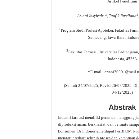
Artikel Penelitian
1
2
Ariani Insyirah
*, Taofik Rusdiana
1
Program Studi Profesi Apoteker, Fakultas Farma
Sumedang, Jawa Barat, Indone
2
Fakultas Farmasi, Universitas Padjadjaran
Indonesia, 45363
*E-mail :
ariani20001@mail.u
(Submit 24/07/2025, Revisi 26/07/2025, Dit
04/12/2025)
Abstrak
Industri farmasi memiliki peran dan tanggung 
diproduksi aman, berkhasiat, dan bermutu samp
konsumen. Di Indonesia, terdapat PerBPOM No
mengatur terkait seluruh proses dan ketentuan