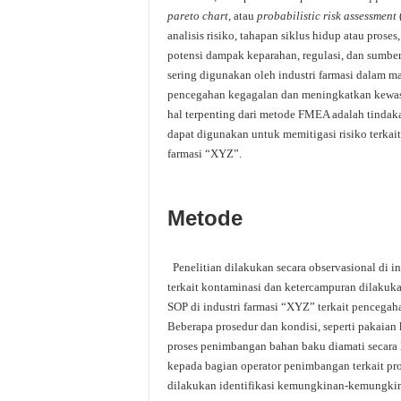
pareto chart,
atau
probabilistic risk assessment
analisis risiko, tahapan siklus hidup atau proses
potensi dampak keparahan, regulasi, dan sumbe
sering digunakan oleh industri farmasi dalam m
pencegahan kegagalan dan meningkatkan kewaspa
hal terpenting dari metode FMEA adalah tindak
dapat digunakan untuk memitigasi risiko terkai
farmasi “XYZ”.
Metode
Penelitian dilakukan secara observasional di in
terkait kontaminasi dan ketercampuran dilakuka
SOP di industri farmasi “XYZ” terkait pencega
Beberapa prosedur dan kondisi, seperti pakaia
proses penimbangan bahan baku diamati secara l
kepada bagian operator penimbangan terkait pr
dilakukan identifikasi kemungkinan-kemungkina