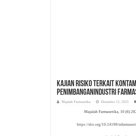
Strategi Peningkatan Objektiv
Pemanfaatan Manggis Sebagai
Evaluasi Kesesuaian Sistem 
Kajian Risiko terkait Konta
PenimbanganIndustri Farmas
Majalah Farmasetika
Desember 12, 2025
Majalah Farmasetika, 10 (6) 2
https://doi.org/10.24198/mfarmase