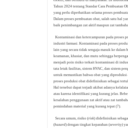
Tahun 2024 tentang Standar Cara Pembuatan Oba
yang perlu diperhatikan selama proses pembuatan
Dalam proses pembuatan obat, salah satu hal ya
baik penimbangan zat aktif maupun zat tambaha
Kontaminasi dan ketercampuran pada proses pro
industri farmasi. Kontaminasi pada proses produ
lain yang secara tidak sengaja masuk ke dalam
keamanan, khasiat, dan mutu sehingga berpenga
menjadi poin risiko terkait kontaminasi di indust
tata letak fasilitas, sistem HVAC, dan sistem pen
untuk memastikan bahwa obat yang diproduksi a
proses produksi obat didefinisikan sebagai tert
Hal tersebut dapat terjadi akibat adanya kelalai
atau karena identifikasi yang kurang jelas. Be
kesalahan penggunaan zat aktif atau zat tambah
pemindahan material yang kurang tepat (7).
Secara umum, risiko (
risk
) didefinisikan sebag
(
hazard
) dengan tingkat keparahan (
severity)
yan