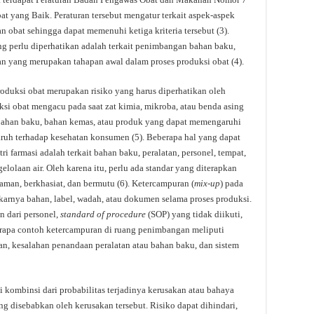
t yang Baik. Peraturan tersebut mengatur terkait aspek-aspek
 obat sehingga dapat memenuhi ketiga kriteria tersebut (3).
ng perlu diperhatikan adalah terkait penimbangan bahan baku,
n yang merupakan tahapan awal dalam proses produksi obat (4).
duksi obat merupakan risiko yang harus diperhatikan oleh
ksi obat mengacu pada saat zat kimia, mikroba, atau benda asing
 bahan baku, bahan kemas, atau produk yang dapat memengaruhi
ruh terhadap kesehatan konsumen (5). Beberapa hal yang dapat
ri farmasi adalah terkait bahan baku, peralatan, personel, tempat,
gelolaan air. Oleh karena itu, perlu ada standar yang diterapkan
man, berkhasiat, dan bermutu (6). Ketercampuran (
mix-up
) pada
ukarnya bahan, label, wadah, atau dokumen selama proses produksi.
an dari personel,
standard of procedure
(SOP) yang tidak diikuti,
berapa contoh ketercampuran di ruang penimbangan meliputi
an, kesalahan penandaan peralatan atau bahan baku, dan sistem
ai kombinsi dari probabilitas terjadinya kerusakan atau bahaya
g disebabkan oleh kerusakan tersebut. Risiko dapat dihindari,