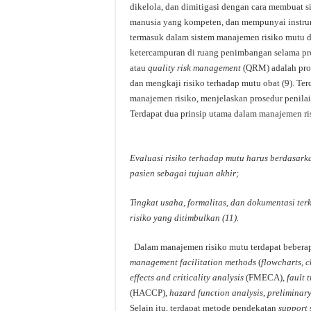
dikelola, dan dimitigasi dengan cara membuat s
manusia yang kompeten, dan mempunyai instrum
termasuk dalam sistem manajemen risiko mutu d
ketercampuran di ruang penimbangan selama p
atau
quality risk management
(QRM) adalah pros
dan mengkaji risiko terhadap mutu obat (9). T
manajemen risiko, menjelaskan prosedur penila
Terdapat dua prinsip utama dalam manajemen ri
Evaluasi risiko terhadap mutu harus berdasar
pasien sebagai tujuan akhir;
Tingkat usaha, formalitas, dan dokumentasi ter
risiko yang ditimbulkan (11).
Dalam manajemen risiko mutu terdapat beberap
management facilitation methods
(
flowcharts, c
effects and criticality analysis
(FMECA),
fault 
(HACCP),
hazard function analysis
,
preliminary
Selain itu, terdapat metode pendekatan
support s