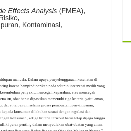
de Effects Analysis
(FMEA),
 Risiko,
 Kontaminasi,
hidupan manusia. Dalam upaya penyelenggaraan kesehatan di
nting karena hampir diberikan pada seluruh intervensi medik yang
i kesembuhan penyakit, mencegah keparahan, atau mencegah
na itu, obat harus dipastikan memenuhi tiga kriteria, yaitu aman,
sebut dapat terpenuhi selama proses pembuatan, penyimpanan,
t kepada konsumen dilakukan sesuai dengan regulasi dan
tangan konsumen, ketiga kriteria tersebut harus tetap dijaga hingga
emiliki peran penting dalam menyediakan obat-obatan yang aman,
sia terdapat Peraturan Badan Pengawas Obat dan Makanan Nomor 7