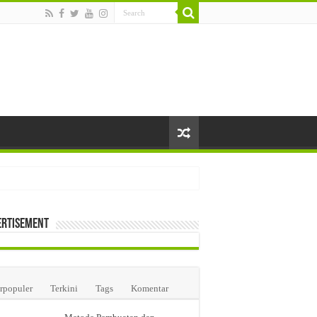
ertisement
i Farmasi di Jakarta
rpopuler
Terkini
Tags
Komentar