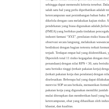
sehingga dapat memenuhi kriteria tersebut. Dal
salah satu hal yang perlu diperhatikan adalah te
ketercampuran saat penimbangan bahan baku. Pot
dikelola dengan cara melakukan kajian risiko. 
pendekatan yang biasa digunakan adalah
failur
(FMEA) yang berfokus pada tindakan pencegaha
industri farmasi “XYZ”, penilaian risiko biasa 
observasi secara langsung, melakukan wawancar
berdiskusi dengan bagian tertentu terkait kemu
terjadi. Terdapat empat hal yang diidentifikasi,
Diperoleh total 11 risiko kegagalan dengan rinci
penandaan) dengan nilai RPN < 30, satu berisik
satu berisiko tinggi (terkait pakaian kerja) den
(terkait pakaian kerja dan peralatan) dengan ni
diselesaikan. Beberapa hal yang dapat dilakuka
merevisi SOP secara berkala, memastikan formuli
pakaian kerja yang digunakan memiliki jumlah d
mulai diterapkan dan memberikan hasil yang ba
ketercampuran, obat yang dihasilkan oleh indust
khasiat, dan kualitas.