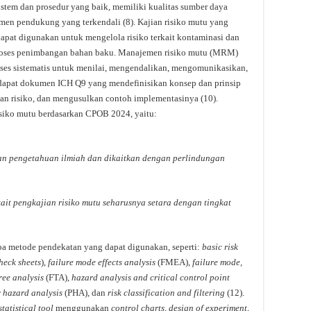
istem dan prosedur yang baik, memiliki kualitas sumber daya
en pendukung yang terkendali (8). Kajian risiko mutu yang
apat digunakan untuk mengelola risiko terkait kontaminasi dan
roses penimbangan bahan baku. Manajemen risiko mutu (MRM)
es sistematis untuk menilai, mengendalikan, mengomunikasikan,
erdapat dokumen ICH Q9 yang mendefinisikan konsep dan prinsip
ian risiko, dan mengusulkan contoh implementasinya (10).
siko mutu berdasarkan CPOB 2024, yaitu:
kan pengetahuan ilmiah dan dikaitkan dengan perlindungan
kait pengkajian risiko mutu seharusnya setara dengan tingkat
a metode pendekatan yang dapat digunakan, seperti:
basic risk
heck sheets
),
failure mode effects analysis
(FMEA),
failure mode,
tree analysis
(FTA),
hazard analysis and critical control point
 hazard analysis
(PHA), dan
risk classification and filtering
(12).
tatistical tool
menggunakan
control charts, design of experiment
,