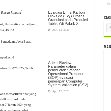
2
Evaluasi Emisi Karbon
, Ikhsan Rambia
Dioksida (Co₂) Proses
Cari
Granulasi pada Produksi
Tablet Ydi Pabrik X
si, Universitas Padjadjaran,
Car
Per
sia, 45363
April 12, 2026
Edi
, Sumedang, Jawa Barat,
Maj
npad.ac.id
Artikel Review:
Parameter dalam
erima 30/07/2025, Terbit
pembuatan Standar
Operasional Prosedur
(SOP) evaluasi
penerapan Computer
System Validation (CSV)
April 12, 2026
jawab memastikan obat yang
ai dikonsumsi oleh
mor 7 Tahun 2024 yang
 dalam pembuatan obat