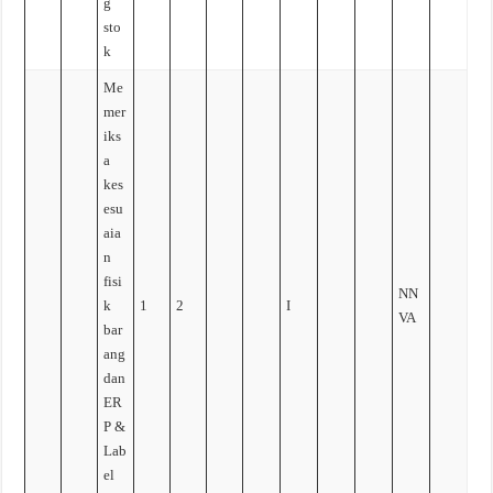
g
sto
k
Me
mer
iks
a
kes
esu
aia
n
fisi
NN
k
1
2
I
VA
bar
ang
dan
ER
P &
Lab
el