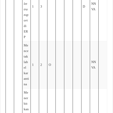
let
NN
1
3
D
tra
VA
nsp
ort
di
ER
P
Me
nce
tak
lab
NN
1
2
O
el
VA
kar
anti
na
Me
ner
bit
kan