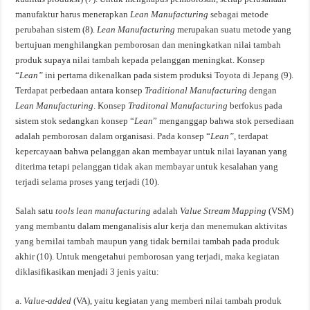
manufaktur harus menerapkan
Lean Manufacturing
sebagai metode
perubahan sistem (8).
Lean Manufacturing
merupakan suatu metode yang
bertujuan menghilangkan pemborosan dan meningkatkan nilai tambah
produk supaya nilai tambah kepada pelanggan meningkat. Konsep
“
Lean”
ini pertama dikenalkan pada sistem produksi Toyota di Jepang (9).
Terdapat perbedaan antara konsep
Traditional Manufacturing
dengan
Lean Manufacturing
. Konsep
Traditonal Manufacturing
berfokus pada
sistem stok sedangkan konsep “
Lean
” menganggap bahwa stok persediaan
adalah pemborosan dalam organisasi. Pada konsep “
Lean”
,
terdapat
kepercayaan bahwa pelanggan akan membayar untuk nilai layanan yang
diterima tetapi pelanggan tidak akan membayar untuk kesalahan yang
terjadi selama proses yang terjadi (10).
Salah satu
tools
lean manufacturing
adalah
Value Stream Mapping
(VSM)
yang membantu dalam menganalisis alur kerja dan menemukan aktivitas
yang bernilai tambah maupun yang tidak bernilai tambah pada produk
akhir (10). Untuk mengetahui pemborosan yang terjadi, maka kegiatan
diklasifikasikan menjadi 3 jenis yaitu:
a.
Value-added
(VA), yaitu kegiatan yang memberi nilai tambah produk