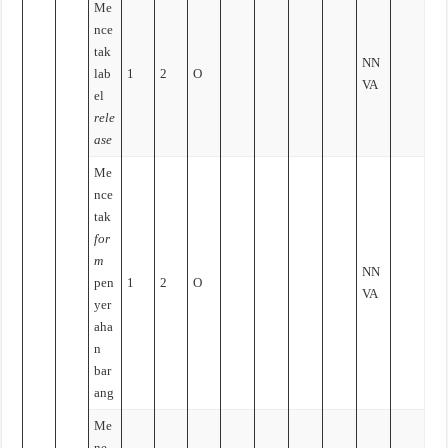
Me
nce
tak
NN
lab
1
2
O
VA
el
rele
ase
Me
nce
tak
for
m
NN
pen
1
2
O
VA
yer
aha
n
bar
ang
Me
ne