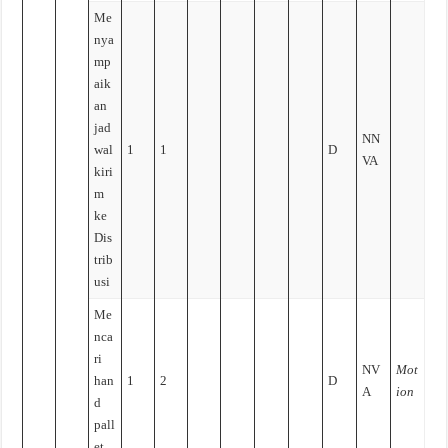
Me
nya
mp
aik
an
jad
NN
wal
1
1
D
VA
kiri
m
ke
Dis
trib
usi
Me
nca
ri
NV
Mot
han
1
2
D
A
ion
d
pall
et