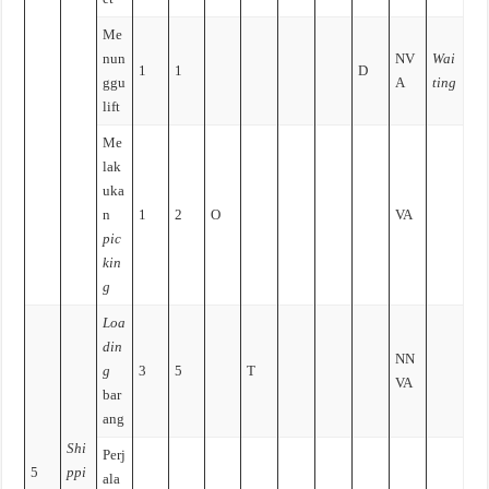
Me
nun
NV
Wai
1
1
D
ggu
A
ting
lift
Me
lak
uka
n
1
2
O
VA
pic
kin
g
Loa
din
NN
g
3
5
T
VA
bar
ang
Shi
Perj
5
ppi
ala