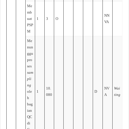
Me
mb
NN
uat
1
3
O
VA
PSP
M
Me
nun
ggu
pro
ses
sam
pli
ng
10.
NV
Wai
ole
1
D
080
A
ting
h
bag
ian
QC
di