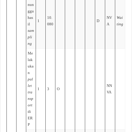
nun
ggu
has
10.
NV
Wai
1
D
il
080
A
ting
sam
pli
ng
Me
lak
uka
n
pal
let
NN
1
3
O
tra
VA
nsp
ort
di
ER
P