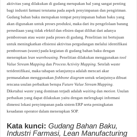
aktivitas yang dilakukan di gudang merupakan hal yang sangat penting
bagi industri farmasi terutama pada aspek penyimpanan dan pengiriman.
Gudang bahan baku merupakan tempat penyimpanan bahan baku yang
akan digunakan untuk proses produksi, maka dari itu pengelolaan barang
persediaan yang tidak efektif dan efisien dapat dilihat dari adanya
pemborosan atau
waste
pada proses di gudang. Penelitian ini bertujuan
untuk meningkatkan efisiensi aktivitas pergudangan melalui identifikasi
pemborosan (
waste)
pada kegiatan di gudang bahan baku dengan
menerapkan
lean warehousing
. Penelitian dilakukan menggunakan
tool
Value Stream Mapping
dan
Process Activity Mapping
. Setelah
waste
teridentifikasi, maka tahapan selanjutnya adalah mencari akar
permasalahan menggunakan
fishbone diagram
untuk selanjutnya dibuat
rencana usulan perbaikan berupa
Future Value Stream Mapping
.
Diketahui
waste
yang dominan terjadi adalah
waiting
dan
motion
. Usulan
perbaikan yang dapat dilakukan yaitu dengan melengkapi informasi
dimensi lokasi penyimpanan pada sistem ERP serta peningkatan
kesadaran operator dalam menerapkan SOP.
Kata kunci:
Gudang Bahan Baku,
Industri Farmasi, Lean Manufacturing