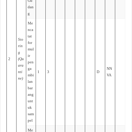
Gu
dan
g
Me
nca
tat
Sto
for
rin
mul
g
ir
2
(Qu
pen
ara
ga
NN
nti
1
3
D
mbi
VA
ne)
lan
bar
ang
unt
uk
sam
pel
Me