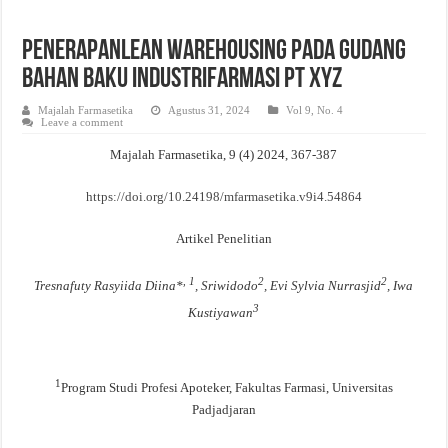
Evaluasi Kesesuaian Sistem Penyimpanan Obat, Suplemen, dan Kosmetik Eceran 
PenerapanLean Warehousing Pada Gudang
Bahan Baku IndustriFarmasi PT XYZ
Majalah Farmasetika
Agustus 31, 2024
Vol 9, No. 4
Leave a comment
Majalah Farmasetika, 9 (4) 2024, 367-387
https://doi.org/10.24198/mfarmasetika.v9i4.54864
Artikel Penelitian
, 1
2
2
Tresnafuty
Rasyiida
Diina
*
, Sriwidodo
,
Evi
Sylvia Nurrasjid
, Iwa
3
Kustiyawan
1
Program Studi Profesi Apoteker, Fakultas Farmasi, Universitas
Padjadjaran