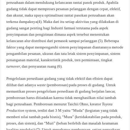
perusahaan dalam mendukung kelancaran rantai pasok produk. Apabila
gudang tidak dapat memproses pesanan pelanggan dengan cepat, efektif,
dan akurat, maka upaya optimalisasi rantai pasokan perusahaan akan
terkena dampaknya(4). Maka dari itu setiap aktivitas yang dilakukan di
gudang sangat penting bagi Industri farmasi terutama pada aspek
penyimpanan dan pengiriman dimana aspek tersebut menentukan
kelancaran alur distribusi dari pemasok sampai pelanggan (5). Beberapa
faktor yang dapat mempengaruhi sistem penyimpanan diantaranya metode
pengambilan pesanan, ukuran dan tata letak sistem penyimpanan, sistem
penanganan material, karakteristik produk, tren permintaan, tingkat
turnover
, dan persyaratan ruang (6).
Pengelolaan persediaan gudang yang tidak efektif dan efisien dapat
dilihat dari adanya
waste
(pemborosan) pada proses di gudang. Untuk
memastikan proses pengelolaan persediaan di gudang berjalan lancar,
pemborosan harus ditiadakan karena tidak menghasilkan nilai tambah
bagi perusahaan. Pemborosan menurut Taichii Ohno, kreator
Toyota
Production
system, terdiri dari 3 M yaitu “Muda” (kegiatan yang tidak
memberi nilai tambah pada bisnis), “Mura” (ketidakstabilan pada produk,
proses, dan sistem), dan “Muri” (beban berlebih dan masalah keamanan
kualitas produksi) (7). Untuk menghapus pemborosan, setiap perusahaan