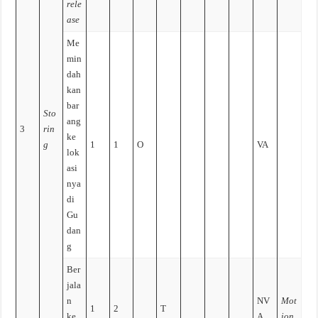
rele
ase
Me
min
dah
kan
bar
Sto
ang
3
rin
ke
g
1
1
O
VA
lok
asi
nya
di
Gu
dan
g
Ber
jala
n
NV
Mot
1
2
T
ke
A
ion