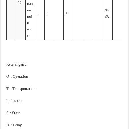
ng
nan
me
NN
3
1
T
nuj
VA
u
use
r
Keterangan :
O : Operation
T : Transportation
I : Inspect
S : Store
D : Delay