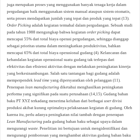
juga merupakan proses yang menggunakan banyak tenaga kerja dalam
pergudangan baik menggunakan sistem manual ataupun sistem otomatis,
serta proses mendapatkan jumlah yang tepat dan produk yang tepat (13).
Order Picking
adalah kegiatan termahal dalam pergudangan. Sebuah studi
pada tahun 1988 mengungkap bahwa kegiatan
order picking
dapat
mencapai 55% dari total biaya operasi pergudangan, sehingga dianggap
sebagai prioritas utama dalam meningkatkan produktivitas, bahkan
mencapai 65% dari total biaya operasional gudang (4). Kelancaran dan
kehandalan kegiatan operasional suatu gudang tak terlepas dari
efektivitas dan efisiensi aktivitas dengan melakukan peningkatan kinerja
yang berkesinambungan. Salah satu tantangan bagi gudang adalah
memperpendek
lead time
yang dipersyaratkan oleh pelanggan (11).
Penerapan
lean manufacturing
diketahui menghasilkan peningkatan
performa yang signifikan pada suatu perusahaan (14,15). Gudang bahan
baku PT XYZ terkadang menerima keluhan dari berbagai
user
divisi
produksi akibat kurang optimalnya pelaksanaan kegiatan di gudang. Oleh
karena itu, perlu adanya peningkatan nilai tambah dengan penerapan
Lean Manufacturing
pada gudang bahan baku sebagai upaya dalam
mengurangi
waste
. Penelitian ini bertujuan untuk mengidentifikasi dan
mengurangi pemborosan yang menghambat aktivitas gudang bahan baku