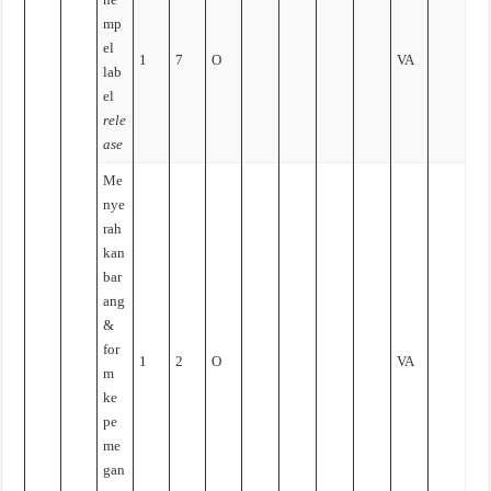
mp
el
1
7
O
VA
lab
el
rele
ase
Me
nye
rah
kan
bar
ang
&
for
1
2
O
VA
m
ke
pe
me
gan