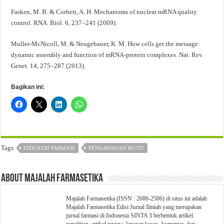
Fasken, M. B. & Corbett, A. H. Mechanisms of nuclear mRNA quality
control. RNA. Biol. 6, 237–241 (2009).
Muller-McNicoll, M. & Neugebauer, K. M. How cells get the message:
dynamic assembly and function of mRNA-protein complexes. Nat. Rev.
Genet. 14, 275–287 (2013).
Bagikan ini:
Tags
INDUSTRI FARMASI
PENGAWASAN MUTU
About Majalah Farmasetika
Majalah Farmasetika (ISSN : 2686-2506) di situs ini adalah
Majalah Farmasetika Edisi Jurnal Ilmiah yang merupakan
jurnal farmasi di Indonesia SINTA 3 berbentuk artikel
penelitian, artikel review, laporan kasus, komentar, dan