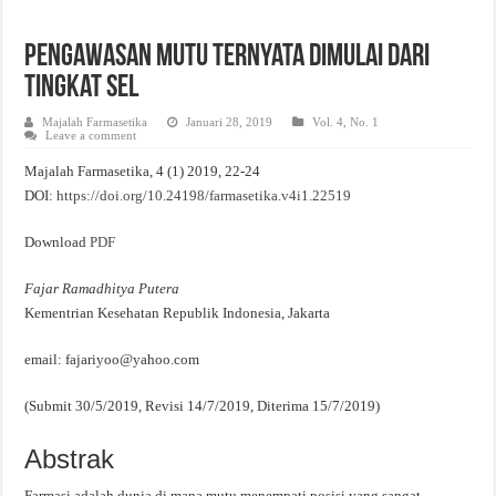
Evaluasi Kesesuaian Sistem Penyimpanan Obat, Suplemen, dan Kosmetik Eceran 
Pengawasan Mutu Ternyata Dimulai dari
Tingkat Sel
Majalah Farmasetika
Januari 28, 2019
Vol. 4, No. 1
Leave a comment
Majalah Farmasetika, 4 (1) 2019, 22-24
DOI:
https://doi.org/10.24198/farmasetika.v4i1.22519
Download
PDF
Fajar
Ramadhitya
Putera
Kementrian Kesehatan Republik Indonesia, Jakarta
email: fajariyoo@yahoo.com
(Submit 30/5/2019, Revisi 14/7/2019, Diterima 15/7/2019)
Abstrak
Farmasi adalah dunia di mana mutu menempati posisi yang sangat