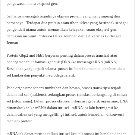
pengawasan mutu ekspresi gen.
Sel harus mencegah terjadinya ekpresi protein yang menyimpang dan
berbahaya. Terdapat dua protein asam ribonukleat yang bertindak sebagai
pengendali utama untuk memastikan kelayakan suatu ekspresi gen,
demikian menurut Professor Heike Krebber dari Universitas Göttingen,
Jerman.
Protein Gbp2 and Hrb1 berperan penting dalam proses translasi atau
penerjemahan informasi genetik (DNA) ke messenger RNA (mRNA).
Kesalahan yang terjadi selama proses ini berisiko memicu pembentukan
sel kanker dan penyakit neurodegeneratif.
Pada organisme seperti tumbuhan dan hewan, proses transkripsi terjadi
dalam inti sel (nukleus), sedangkan proses translasi berlangsung di cairan
sel (sitoplasma). Dalam proses ekspresi informasi genetik organisme, DNA
ditranslasikan ke mRNA dalam inti sel. mRNA ini lalu bermigrasi ke
dalam cairan sel yang mengelilingi inti sel, untuk kemudian dikonversi
menjadi protein.
mRNA tak dapat meninggalkan inti sel kecuali proses ini berjalan dengan