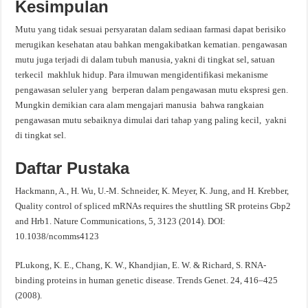
Kesimpulan
Mutu yang tidak sesuai persyaratan dalam sediaan farmasi dapat berisiko
merugikan kesehatan atau bahkan mengakibatkan kematian. pengawasan
mutu juga terjadi di dalam tubuh manusia, yakni di tingkat sel, satuan
terkecil makhluk hidup. Para ilmuwan mengidentifikasi mekanisme
pengawasan seluler yang berperan dalam pengawasan mutu ekspresi gen.
Mungkin demikian cara alam mengajari manusia bahwa rangkaian
pengawasan mutu sebaiknya dimulai dari tahap yang paling kecil, yakni
di tingkat sel.
Daftar
Pustaka
Hackmann, A., H. Wu, U.-M. Schneider, K. Meyer, K. Jung, and H. Krebber,
Quality control of spliced mRNAs requires the shuttling SR proteins Gbp2
and Hrb1. Nature Communications, 5, 3123 (2014). DOI:
10.1038/ncomms4123
PLukong, K. E., Chang, K. W., Khandjian, E. W. & Richard, S. RNA-
binding proteins in human genetic disease. Trends Genet. 24, 416–425
(2008).