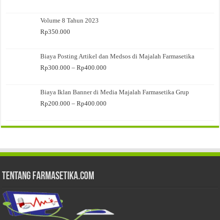
Volume 8 Tahun 2023
Rp
350.000
Biaya Posting Artikel dan Medsos di Majalah Farmasetika
Rentang
Rp
300.000
–
Rp
400.000
harga:
Rp300.000
Biaya Iklan Banner di Media Majalah Farmasetika Grup
hingga
Rp400.000
Rentang
Rp
200.000
–
Rp
400.000
harga:
Rp200.000
hingga
Rp400.000
Tentang Farmasetika.com