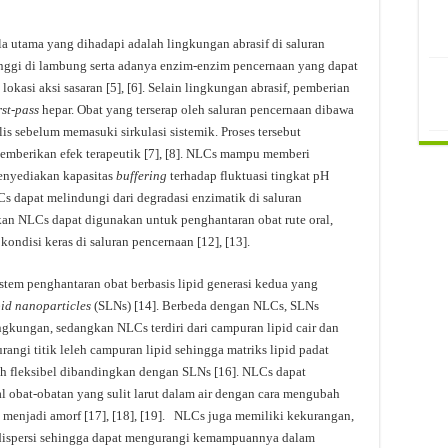
a utama yang dihadapi adalah lingkungan abrasif di saluran
nggi di lambung serta adanya enzim-enzim pencernaan yang dapat
kasi aksi sasaran [5], [6]. Selain lingkungan abrasif, pemberian
rst-pass
hepar. Obat yang terserap oleh saluran pencernaan dibawa
s sebelum memasuki sirkulasi sistemik. Proses tersebut
mberikan efek terapeutik [7], [8]. NLCs mampu memberi
enyediakan kapasitas
buffering
terhadap fluktuasi tingkat pH
Cs dapat melindungi dari degradasi enzimatik di saluran
ikan NLCs dapat digunakan untuk penghantaran obat rute oral,
ondisi keras di saluran pencernaan [12], [13].
stem penghantaran obat berbasis lipid generasi kedua yang
pid nanoparticles
(SLNs) [14]. Berbeda dengan NLCs, SLNs
ingkungan, sedangkan NLCs terdiri dari campuran lipid cair dan
angi titik leleh campuran lipid sehingga matriks lipid padat
ih fleksibel dibandingkan dengan SLNs [16]. NLCs dapat
al obat-obatan yang sulit larut dalam air dengan cara mengubah
al menjadi amorf [17], [18], [19]. NLCs juga memiliki kekurangan,
 dispersi sehingga dapat mengurangi kemampuannya dalam