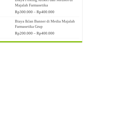
Majalah Farmasetika
Rentang
Rp
300.000
–
Rp
400.000
harga:
Biaya Iklan Banner di Media Majalah
Rp300.000
Farmasetika Grup
hingga
Rp400.000
Rentang
Rp
200.000
–
Rp
400.000
harga:
Rp200.000
hingga
Rp400.000