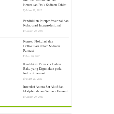
Metode Pembuatan dan
Kerusakan Fisik Sediaan Tablet
Maret 20, 2020
ang, Jatinangor, Sumedang
Pendidikan Interprofessional dan
ng Besar Farmasi (PBF) di Jakarta Pusat
Kolaborasi Interprofesional
Januari 20, 2020
Konsep Flokulasi dan
Deflokulasi dalam Sediaan
Farmasi
Mei 26, 2019
Kualifikasi Pemasok Bahan
Baku yang Digunakan pada
Industri Farmasi
Maret 20, 2020
Interaksi Antara Zat Aktif dan
Eksipien dalam Sediaan Farmasi
Januari 20, 2020