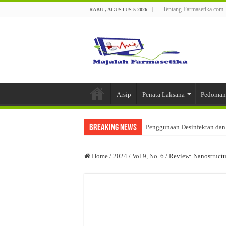
Tentang Farmasetika.com
RABU , AGUSTUS 5 2026
Arsip
Penata Laksana
Pedoman
Breaking News
Penggunaan Desinfektan dan 
Pengaturan Pelepasan Obat d
Home
/
2024
/
Vol 9, No. 6
/
Review: Nanostructu
Saffron (Crocus sativus L):
Optimasi Formula Basis Sed
Analisis Kesesuaian Kegiata
Metode Pembuatan dan Kerus
Kualifikasi Pemasok Bahan B