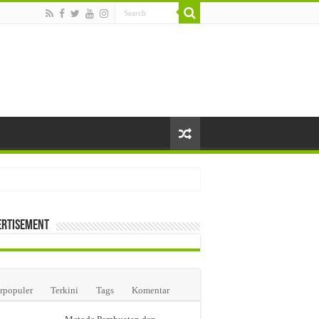
ertisement
i Farmasi di Jakarta
rpopuler
Terkini
Tags
Komentar