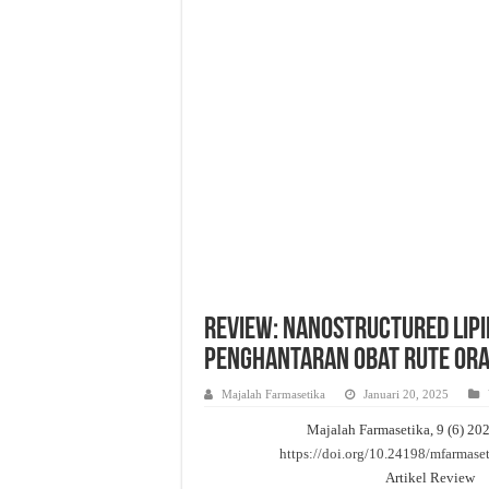
Strategi Peningkatan Objektiv
Pemanfaatan Manggis Sebagai
Evaluasi Kesesuaian Sistem 
Review: Nanostructured Lipi
Penghantaran Obat Rute Ora
Majalah Farmasetika
Januari 20, 2025
Majalah Farmasetika, 9 (6) 20
https://doi.org/10.24198/mfarmase
Artikel Review