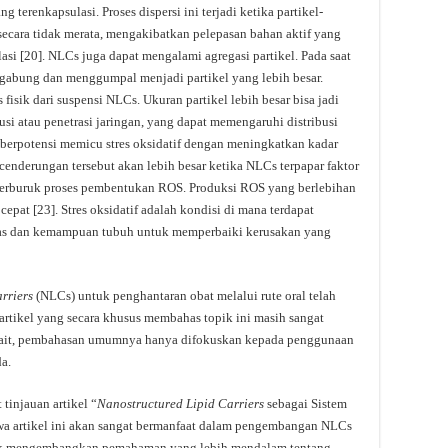
erenkapsulasi. Proses dispersi ini terjadi ketika partikel-
 secara tidak merata, mengakibatkan pelepasan bahan aktif yang
asi [20]. NLCs juga dapat mengalami agregasi partikel. Pada saat
bergabung dan menggumpal menjadi partikel yang lebih besar.
 fisik dari suspensi NLCs. Ukuran partikel lebih besar bisa jadi
busi atau penetrasi jaringan, yang dapat memengaruhi distribusi
ga berpotensi memicu stres oksidatif dengan meningkatkan kadar
cenderungan tersebut akan lebih besar ketika NLCs terpapar faktor
perburuk proses pembentukan ROS. Produksi ROS yang berlebihan
epat [23]. Stres oksidatif adalah kondisi di mana terdapat
bas dan kemampuan tubuh untuk memperbaiki kerusakan yang
rriers
(NLCs) untuk penghantaran obat melalui rute oral telah
 artikel yang secara khusus membahas topik ini masih sangat
terkait, pembahasan umumnya hanya difokuskan kepada penggunaan
a.
injauan artikel “
Nanostructured Lipid Carriers
sebagai Sistem
wa artikel ini akan sangat bermanfaat dalam pengembangan NLCs
untuk mengembangkan pemahaman yang lebih mendalam tentang