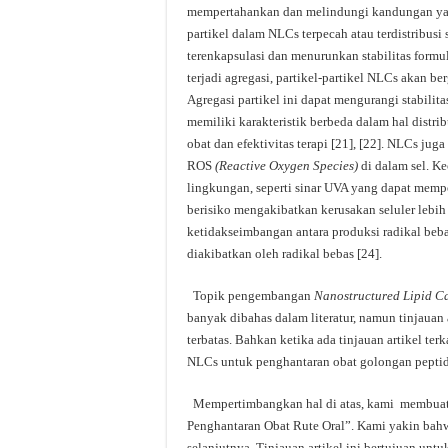
mempertahankan dan melindungi kandungan yang t
partikel dalam NLCs terpecah atau terdistribusi
terenkapsulasi dan menurunkan stabilitas formul
terjadi agregasi, partikel-partikel NLCs akan 
Agregasi partikel ini dapat mengurangi stabilitas
memiliki karakteristik berbeda dalam hal distri
obat dan efektivitas terapi [21], [22]. NLCs ju
ROS
(Reactive Oxygen Species)
di dalam sel. Ke
lingkungan, seperti sinar UVA yang dapat mem
berisiko mengakibatkan kerusakan seluler lebih c
ketidakseimbangan antara produksi radikal be
diakibatkan oleh radikal bebas [24].
Topik pengembangan
Nanostructured Lipid Ca
banyak dibahas dalam literatur, namun tinjauan
terbatas. Bahkan ketika ada tinjauan artikel 
NLCs untuk penghantaran obat golongan peptid
Mempertimbangkan hal di atas, kami membuat t
Penghantaran Obat Rute Oral”. Kami yakin bah
selanjutnya. Tinjauan artikel ini bertujuan 