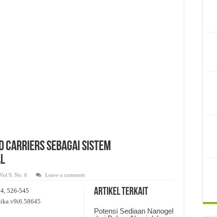
itas Hasil Uji Inspeksi Visual Sediaan Injeksi: Review
 Sediaan Antiseptik dalam Upaya Peningkatan Kesehatan Masyarakat di Desa Say
Penyimpanan Obat, Suplemen, dan Kosmetik Eceran pada Salah Satu Gudang Pedaga
d Carriers Sebagai Sistem
l
Vol 9, No. 6
Leave a comment
Artikel Terkait
24, 526-545
tika.v9i6.58645
Potensi Sediaan Nanogel