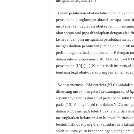
mengalami degradasi [4].
Dalam pemberian obat melalui rute oral, kendal
pencernaan. Lingkungan abrasif berupa asam ti
menyebabkan degradasi obat sebelum mencapai lo
obat secara oral juga dihadapkan dengan efek
fi
ke hepar dan bisa mengalami perubahan metaboli
mengakibatkan penurunan jumlah obat untuk me
perlindungan terhadap perubahan pH dengan m
dalam saluran pencernaan [9]. Matriks lipid NL
pencernaan [10], [11]. Karakteristik ini menjad
terutama bagi obat-obatan yang rentan terhadap k
Nanostructured lipid carriers
(NLCs) adalah si
dirancang untuk mengatasi kekurangan
solid li
sepenuhnya terdiri dari lipid padat pada suhu l
padat [15]. Adanya lipid cair dalam NLCs mengur
dalam NLCs menjadi lebih tidak teratur dan leb
meningkatkan kelarutan dan bioavailabilitas or
bentuk fisik obat yang dienkapsulasi dari krist
salah satunya yaitu kecenderungan mengalami