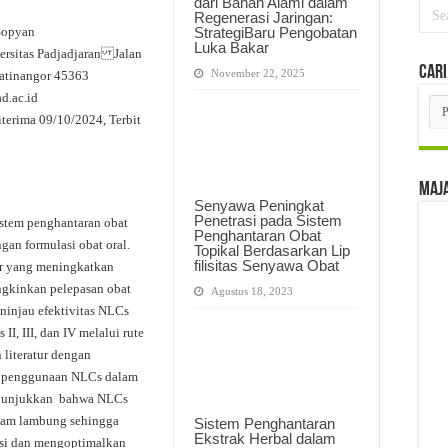
dari Bahan Alami dalam
Regenerasi Jaringan:
 Sopyan
StrategiBaru Pengobatan
Luka Bakar
versitas Padjadjaran Jalan
Cari
November 22, 2025
atinangor 45363
d.ac.id
Car
Per
erima 09/10/2024, Terbit
Edi
Maj
Senyawa Peningkat
Penetrasi pada Sistem
stem penghantaran obat
Penghantaran Obat
an formulasi obat oral.
Topikal Berdasarkan Lip
filisitas Senyawa Obat
ir yang meningkatkan
ungkinkan pelepasan obat
Agustus 18, 2023
eninjau efektivitas NLCs
, III, dan IV melalui rute
 literatur dengan
si penggunaan NLCs dalam
r menunjukkan bahwa NLCs
asam lambung sehingga
Sistem Penghantaran
Ekstrak Herbal dalam
asi dan mengoptimalkan