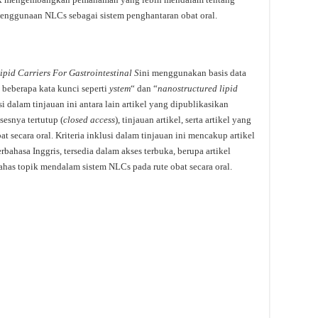
enggunaan NLCs sebagai sistem penghantaran obat oral.
pid Carriers For Gastrointestinal S
ini menggunakan basis data
 beberapa kata kunci seperti
ystem
“ dan “
nanostructured lipid
usi dalam tinjauan ini antara lain artikel yang dipublikasikan
sesnya tertutup (
closed access
), tinjauan artikel, serta artikel yang
t secara oral. Kriteria inklusi dalam tinjauan ini mencakup artikel
rbahasa Inggris, tersedia dalam akses terbuka, berupa artikel
has topik mendalam sistem NLCs pada rute obat secara oral.