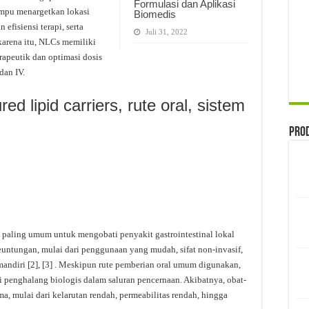
Formulasi dan Aplikasi
ampu menargetkan lokasi
Biomedis
efisiensi terapi, serta
Juli 31, 2022
karena itu, NLCs memiliki
rapeutik dan optimasi dosis
 dan IV.
d lipid carriers, rute oral, sistem
Pro
paling umum untuk mengobati penyakit gastrointestinal lokal
euntungan, mulai dari penggunaan yang mudah, sifat non-invasif,
ndiri [2], [3] . Meskipun rute pemberian oral umum digunakan,
 penghalang biologis dalam saluran pencernaan. Akibatnya, obat-
, mulai dari kelarutan rendah, permeabilitas rendah, hingga