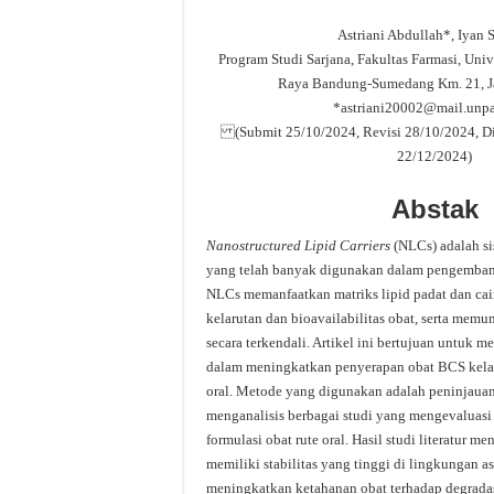
Astriani Abdullah*, Iyan
Program Studi Sarjana, Fakultas Farmasi, Uni
Raya Bandung-Sumedang Km. 21, J
*astriani20002@mail.unpa
(Submit 25/10/2024, Revisi 28/10/2024, Dit
22/12/2024)
Abstak
Nanostructured Lipid Carriers
(NLCs) adalah si
yang telah banyak digunakan dalam pengembang
NLCs memanfaatkan matriks lipid padat dan ca
kelarutan dan bioavailabilitas obat, serta mem
secara terkendali. Artikel ini bertujuan untuk m
dalam meningkatkan penyerapan obat BCS kelas II
oral. Metode yang digunakan adalah peninjauan
menganalisis berbagai studi yang mengevalua
formulasi obat rute oral. Hasil studi literatu
memiliki stabilitas yang tinggi di lingkungan 
meningkatkan ketahanan obat terhadap degrad