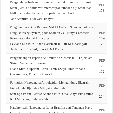
Pengaruh Perbedaan Konsentrasi Ekstrak Etanol Kulit Jeruk
PDF
Siam (Citrus nobilis var. microcarpa) terhadap Uji Stabilitas
153-
Fisik dan Kelembaban Kulit pada Sediaan Lotion
166
Jane Arantika, Hidayati Hidayati
Penghantaran Baru Berbasis SNEDDS (Self-Nanoemulsifying
Drug Delivery System) pada Sediaan Gel Minyak Essential
PDF
Rosemary sebagai Antiaging
167-
Leviana Eka Putri, Jihan Karismatika, Titi Kasunaringati,
178
Avriellia Prifita Sari, Elasari Dwi Pratiwi
Pengembangan Peptida Antimikroba Sintesis (KR-12) dalam
PDF
Sistem Vesikular Liposom
179-
Diana Kurnia Apriani, Reiva Farah Dwiya, Anis Yohana
192
Chaerunisaa, Tina Rostinawati
Formulasi Nanoemulsi Antioksidan Mengandung Ekstrak
PDF
Etanol Teh Hijau dan Minyak Calendula
193-
Sani Ega Priani, Clarisa Ananda Putri, Gita Cahya Eka Darma,
204
Kiki Mulkiya, Livia Syafnir
Karakteristik Nanoemulsi Isolat Brazilin dari Tanaman Kayu
PDF