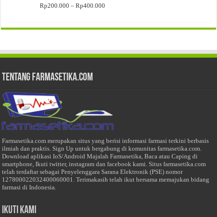
Rp400.000
Rentang
Rp
200.000
–
Rp
400.000
harga:
Rp200.000
hingga
Rp400.000
Tentang Farmasetika.com
Farmasetika.com merupakan situs yang berisi informasi farmasi terkini berbasis
ilmiah dan praktis. Sign Up untuk bergabung di komunitas farmasetika.com.
Download aplikasi IoS/Android Majalah Farmasetika, Baca atau Caping di
smartphone, Ikuti twitter, instagram dan facebook kami. Situs farmasetika.com
telah terdaftar sebagai Penyelenggara Sarana Elektronik (PSE) nomor
127800022032400060001. Terimakasih telah ikut bersama memajukan bidang
farmasi di Indonesia.
Ikuti Kami