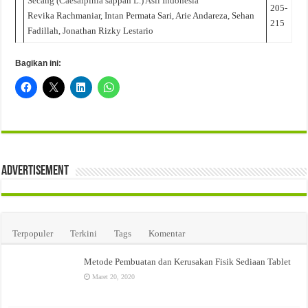
Secang (Caesalpinia sappan L.) Asli Indonesia
205-
Revika Rachmaniar, Intan Permata Sari, Arie Andareza, Sehan
215
Fadillah, Jonathan Rizky Lestario
Bagikan ini:
Advertisement
Terpopuler
Terkini
Tags
Komentar
Metode Pembuatan dan Kerusakan Fisik Sediaan Tablet
Maret 20, 2020