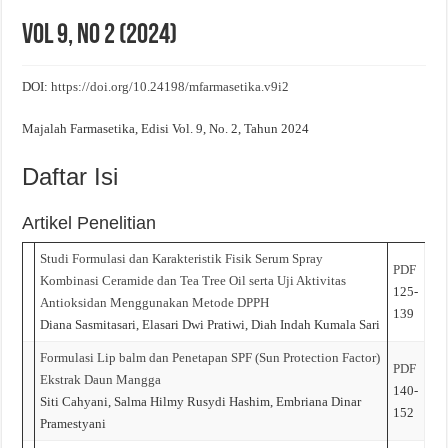
Vol 9, No 2 (2024)
Evaluasi Kesesuaian Sistem Penyimpanan Obat, Suplemen, dan Kosmetik Eceran 
DOI:
https://doi.org/10.24198/mfarmasetika.v9i2
Majalah Farmasetika, Edisi Vol. 9, No. 2, Tahun 2024
Daftar Isi
Artikel Penelitian
Studi Formulasi dan Karakteristik Fisik Serum Spray
PDF
Kombinasi Ceramide dan Tea Tree Oil serta Uji Aktivitas
125-
Antioksidan Menggunakan Metode DPPH
139
Diana Sasmitasari, Elasari Dwi Pratiwi, Diah Indah Kumala Sari
Formulasi Lip balm dan Penetapan SPF (Sun Protection Factor)
PDF
Ekstrak Daun Mangga
140-
Siti Cahyani, Salma Hilmy Rusydi Hashim, Embriana Dinar
152
Pramestyani