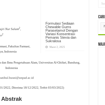
Cari
Formulasi Sediaan
Car
Chewable Gums
Per
2
ajri Nur Salam
,
Parasetamol Dengan
Edi
Variasi Konsentrasi
2
to
Pemanis Stevia dan
Sukralosa
Maj
masi, Fakultas Farmasi,
Maret 2, 2025
gor, Indonesia
a dan Ilmu Pengetahuan Alam, Universitas Al-Ghifari, Bandung,
Indonesia
patihul.husni@unpad.ac.id
01/2022, Diterima 18/12/2022, Terbit 03/03/2022)
Abstrak