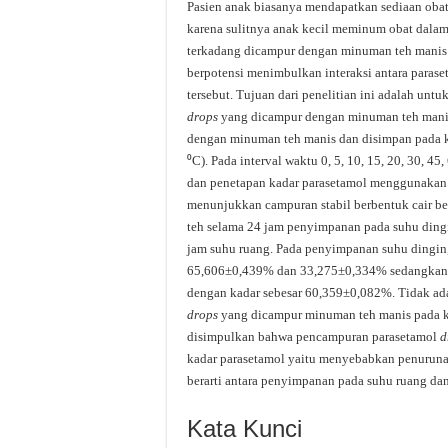
Pasien anak biasanya mendapatkan sediaan ob
karena sulitnya anak kecil meminum obat dalam 
terkadang dicampur dengan minuman teh manis u
berpotensi menimbulkan interaksi antara para
tersebut. Tujuan dari penelitian ini adalah unt
drops
yang dicampur dengan minuman teh mani
dengan minuman teh manis dan disimpan pada k
⁰C). Pada interval waktu 0, 5, 10, 15, 20, 30, 
dan penetapan kadar parasetamol menggunakan S
menunjukkan campuran stabil berbentuk cair be
teh selama 24 jam penyimpanan pada suhu dingi
jam suhu ruang. Pada penyimpanan suhu dingin, 
65,606±0,439% dan 33,275±0,334% sedangkan 
dengan kadar sebesar 60,359±0,082%. Tidak ada
drops
yang dicampur minuman teh manis pada ke
disimpulkan bahwa pencampuran parasetamol
d
kadar parasetamol yaitu menyebabkan penuruna
berarti antara penyimpanan pada suhu ruang dan
Kata Kunci