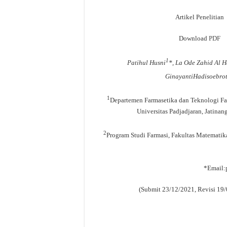
Artikel Penelitian
Download
PDF
1
Patihul Husni
*, La Ode Zahid Al H
GinayantiHadisoebro
1
Departemen Farmasetika dan Teknologi Far
Universitas Padjadjaran, Jatinan
2
Program Studi Farmasi, Fakultas Matematik
*Email:
(Submit 23/12/2021, Revisi 19/