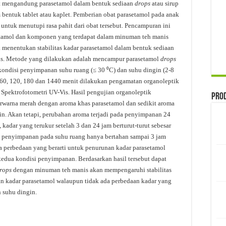
at mengandung parasetamol dalam bentuk sediaan
drops
atau sirup
bentuk tablet atau kaplet. Pemberian obat parasetamol pada anak
ntuk menutupi rasa pahit dari obat tersebut. Pencampuran ini
setamol dan komponen yang terdapat dalam minuman teh manis
uk menentukan stabilitas kadar parasetamol dalam bentuk sediaan
s. Metode yang dilakukan adalah mencampur parasetamol
drops
ondisi penyimpanan suhu ruang (≤ 30 ⁰C) dan suhu dingin (2-8
45, 60, 120, 180 dan 1440 menit dilakukan pengamatan organoleptik
pektrofotometri UV-Vis. Hasil pengujian organoleptik
Pro
rwarna merah dengan aroma khas parasetamol dan sedikit aroma
n. Akan tetapi, perubahan aroma terjadi pada penyimpanan 24
kadar yang terukur setelah 3 dan 24 jam berturut-turut sebesar
penyimpanan pada suhu ruang hanya bertahan sampai 3 jam
 perbedaan yang berarti untuk penurunan kadar parasetamol
dua kondisi penyimpanan. Berdasarkan hasil tersebut dapat
rops
dengan minuman teh manis akan mempengaruhi stabilitas
n kadar parasetamol walaupun tidak ada perbedaan kadar yang
 suhu dingin.