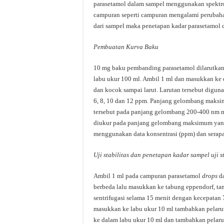
parasetamol dalam sampel menggunakan spektrofo
campuran seperti campuran mengalami perubahan
dari sampel maka penetapan kadar parasetamol 
Pembuatan
Kurva
Baku
10 mg baku pembanding parasetamol dilarutkan 
labu ukur 100 ml. Ambil 1 ml dan masukkan ke 
dan kocok sampai larut. Larutan tersebut digun
6, 8, 10 dan 12 ppm. Panjang gelombang maksi
tersebut pada panjang gelombang 200-400 nm m
diukur pada panjang gelombang maksimum yang d
menggunakan data konsentrasi (ppm) dan serap
Uji
stabilitas
dan
penetapan
kadar
sampel
uji
s
Ambil 1 ml pada campuran parasetamol
drops
da
berbeda lalu masukkan ke tabung eppendorf, 
sentrifugasi selama 15 menit dengan kecepatan 7
masukkan ke labu ukur 10 ml tambahkan pelaru
ke dalam labu ukur 10 ml dan tambahkan pelaru