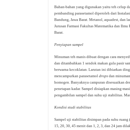
Bahan-bahan yang digunakan yaitu teh celup d
pembanding parasetamol diperoleh dari Instal
Bandung, Jawa Barat. Metanol, aquadest, dan la
Jurusan Farmasi Fakultas Matematika dan Ilmu 
Barat.
Penyiapan
sampel
Minuman teh manis dibuat dengan cara menyedu
dan ditambahkan 1 sendok makan gula pasir samb
berwarna kecoklatan. Larutan ini dibiarkan ding
mencampurkan parasetamol
drops
dan minuman 
homogen. Banyaknya campuran disesuaikan deng
penetapan kadar. Sampel disiapkan masing-masin
pengambilan sampel dan suhu uji stabilitas. Ma
Kondisi
studi
stabilitas
Sampel uji stabilitas disimpan pada suhu ruang (
15, 20, 30, 45 menit dan 1, 2, 3, dan 24 jam di