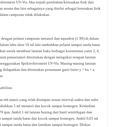
tometri UV-Vis. Jika terjadi perubahan/kerusakan fisik dari
 aroma dan lain sebagainya yang dinilai sebagai kerusakan fisik
dalam campuran tidak dilakukan.
dengan pelarut campuran metanol dan aquadest (1:99) di dalam
dalam labu ukur 10 ml lalu tambahkan pelarut sampai tanda batas
akan untuk membuat larutan baku berbagai konsentrasi yaitu 2, 4,
mum parasetamol ditentukan dengan mengukur serapan larutan
enggunakan Spektrofotometri UV-Vis. Masing-masing larutan
idapatkan dan ditentukan persamaan garis linier y = bx + a
an.
tabilitas
n teh manis yang telah disimpan sesuai interval waktu dan suhu
tambahkan 5 ml metanol dan kocok sampai homogen. Kemudian
0 rpm. Ambil 1 ml larutan bening dari hasil sentrifugasi dan
t sampai tanda batas dan kocok sampai homogen. Ambil 0,05 ml
t sampai tanda batas dan larutkan sampai homogen. Diukur