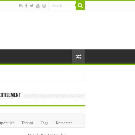
ertisement
i Farmasi di Jakarta
rpopuler
Terkini
Tags
Komentar