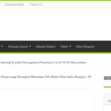
m
Kerjasama Iklan
Contact Us
Tentang Jurnal
Submit Artikel
Order
Edisi Reguler
Antiseptik pada Pencegahan Penularan Covid-19 di Masyarakat
ari Tablet dengan Sistem Matriks Karagenan
l
Drops
yang Dicampur Minuman Teh Manis Pada Suhu Ruang (≤ 30
Adv
 Kandungan dan Aktivitas Farmakologinya
iaan Edible Film dengan Kombinasi Polimer Carbomer 940 dan Kappa Karagenan
n Pergudangan dan Pemetaan Proses Pergudangan pada Salah Satu Warehouse Industr
Te
akan Fisik Sediaan Tablet
aku yang Digunakan pada Industri Farmasi