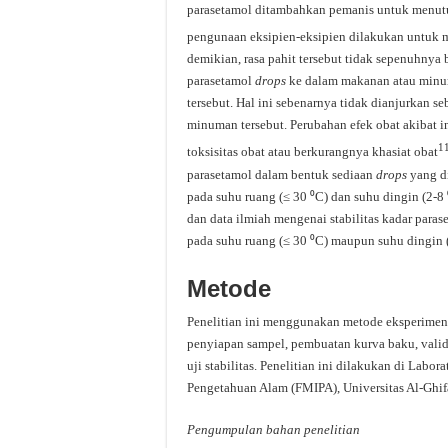
parasetamol ditambahkan pemanis untuk menut
pengunaan eksipien-eksipien dilakukan untuk me
demikian, rasa pahit tersebut tidak sepenuhnya
parasetamol
drops
ke dalam makanan atau minuma
tersebut. Hal ini sebenarnya tidak dianjurkan 
minuman tersebut. Perubahan efek obat akibat 
1
toksisitas obat atau berkurangnya khasiat obat
parasetamol dalam bentuk sediaan
drops
yang d
pada suhu ruang (≤ 30 ⁰C) dan suhu dingin (2-8
dan data ilmiah mengenai stabilitas kadar par
pada suhu ruang (≤ 30 ⁰C) maupun suhu dingin (
Metode
Penelitian ini menggunakan metode eksperiment
penyiapan sampel, pembuatan kurva baku, validas
uji stabilitas. Penelitian ini dilakukan di Lab
Pengetahuan Alam (FMIPA), Universitas Al-Ghifa
Pengumpulan
bahan
penelitian