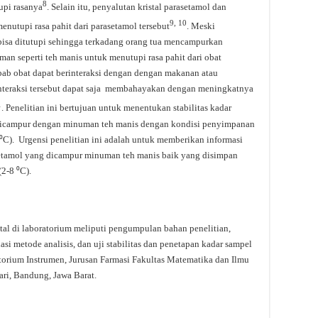
8
upi rasanya
. Selain itu, penyalutan kristal parasetamol dan
9,
10
nutupi rasa pahit dari parasetamol tersebut
. Meski
 bisa ditutupi sehingga terkadang orang tua mencampurkan
n seperti teh manis untuk menutupi rasa pahit dari obat
sebab obat dapat berinteraksi dengan dengan makanan atau
interaksi tersebut dapat saja membahayakan dengan meningkatnya
1
. Penelitian ini bertujuan untuk menentukan stabilitas kadar
icampur dengan minuman teh manis dengan kondisi penyimpanan
 ⁰C). Urgensi penelitian ini adalah untuk memberikan informasi
asetamol yang dicampur minuman teh manis baik yang disimpan
2-8 ⁰C).
al di laboratorium meliputi pengumpulan bahan penelitian,
i metode analisis, dan uji stabilitas dan penetapan kadar sampel
oratorium Instrumen, Jurusan Farmasi Fakultas Matematika dan Ilmu
ri, Bandung, Jawa Barat.