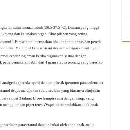
gkatan suhu normal tubuh (36,5-37,5 ⁰C). Demam yang tinggi
at kejang dan kerusakan organ. Obat pilihan yang sering
1
setamol
. Parasetamol merupakan obat penurun panas dan pereda
ndonesia. Metabolit Fenasetin ini diklaim sebagai zat antinyeri
etamol cenderung aman ketika digunakan sesuai dengan
 pada pemakaian lebih dari 4 gram atau seseorang yang beresiko
 analgesik (pereda nyeri) dan antipiretik (penurun panas/demam)
setamol
drops
merupakan suatu sediaan yang biasanya ditujukan
ampai sampai 3 tahun.
Drops
hampir sama dengan sirup, yang
n menggunakan pipet tetes.
Drops
ini memudahkan anak-anak
Agar sediaan parasetamol dapat disukai oleh anak-anak, maka