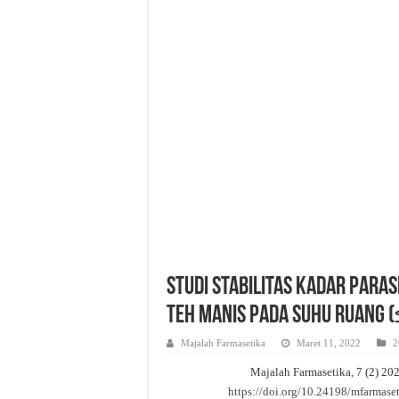
Strategi Peningkatan Objektiv
Pemanfaatan Manggis Sebagai
Evaluasi Kesesuaian Sistem 
Studi Stabilitas Kadar Para
Teh Manis Pada Suhu Ruang (≤ 
Majalah Farmasetika
Maret 11, 2022
2
Majalah Farmasetika, 7 (2) 20
https://doi.org/10.24198/mfarmase