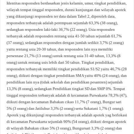
Identitas responsden berdasarkan jenis kelamin, umur, tingkat pendidikan,
wilayah tempat tinggal responsden, durasi kunjungan dan wilayah apotek
yang dikunjungi responsden ter data dalam Tabel 2, diperoleh data,
responsden terbanyak adalah perempuan sejumlah 63,3% (38 orang),
sedangkan responsden laki-laki 36,7% (22 orang). Usia responsden
terbanyak adalah responsden rentang usia 41-50 tahun sejumlah 61,7%
(37 orang), sedangkan responsden dengan jumlah sedikit 3,7% (2 orang)
yaitu rentang usia 20-30 tahun, dan responsden lain nya memiliki
persentase 21,7% (13 orang) untuk rentang usia 31-40 tahun, 13,3% (8
orang) untuk rentang usis lebih dari 50 tahun. Tingkat pendidikan,
responsden terbanyak memiliki tingkat pendidikan S1/S2 yaitu 46,7% (28
orang), diikuti dengan tingkat pendidikan SMA yaitu 40% (24 orang), dan
pendidikan lain nya (tidak sekolah dan pendidikan pesantren) sejumlah
13,3% (8 orang), sedangkan Pendidikan tingkat SD dan SMP 0%. Tempat
tinggal responsden terbanyak adalah di kecamatan Purwakarta 78,3% (47),
diikuti dengan kecamatan Babakan cikao 11,7% (7 orang), Bungur sari
5% (3 orang) dan Jatiluhur 3,3% (2 orang) serta Sukatani 1,7% (1 orang).
Apotek yag dikunjungi responsden terbanyak adalah apotek yag berlokasi
di kecamatan Purwakarta sejumlah 90% (54 orang), diikuti dengan apotek
di wilayah Babakan cikao 5% (3 orang), Bungursari 3,3% (2 orang) dan