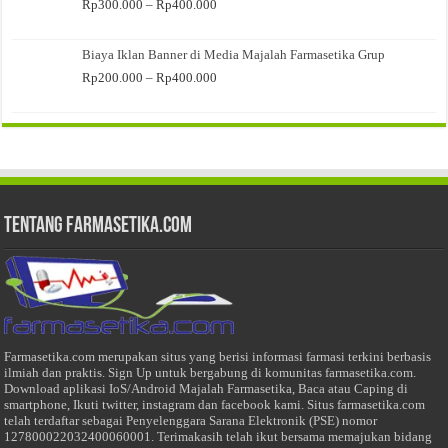
Rentang
Rp
300.000
–
Rp
400.000
harga:
Rp300.000
Biaya Iklan Banner di Media Majalah Farmasetika Grup
hingga
Rp400.000
Rentang
Rp
200.000
–
Rp
400.000
harga:
Rp200.000
hingga
Rp400.000
Tentang Farmasetika.com
Farmasetika.com merupakan situs yang berisi informasi farmasi terkini berbasis
ilmiah dan praktis. Sign Up untuk bergabung di komunitas farmasetika.com.
Download aplikasi IoS/Android Majalah Farmasetika, Baca atau Caping di
smartphone, Ikuti twitter, instagram dan facebook kami. Situs farmasetika.com
telah terdaftar sebagai Penyelenggara Sarana Elektronik (PSE) nomor
127800022032400060001. Terimakasih telah ikut bersama memajukan bidang