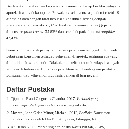
Berdasarkan hasil survey kepuasan konsumen terhadap kualitas pelayanan
apotek di wilayah kabupaten Purwakarta selama masa pandemi covid-19,
diperoleh data dengan nilai kepuasan konsumen sedang dengan
presentase nilai rata-rata 51,32%. Kualitas pelayanan tertinggi pada
dimensi
responssiveness
55,83% dan terendah pada dimensi
tangibles
45,43%.
Saran penelitian kedepannya dilakukan penelitian menggali lebih jauh
kebutuhan konsumen terhadap pelayanan di apotek, sehingga apa yang
dibutuhkan bisa terpenuhi. Dilakukan penelitian untuk wilayah-wilayah
lain nya di Indonesia. Dilakukan penelitian membandingkan perilaku
konsumen tiap wilayah di Indonesia bahkan di luar negeri.
Daftar Pustaka
Tjiptono, F and Gregorius Chandra, 2017,
Variabel yang
mempengaruhi kepuasan konsumen
, Yogyakarta
Mowen , John C dan Minor, Micheal, 2012,
Perilaku Konsumen
dialihbahasakan oleh Dwi Kartika yahya, Erlangga, Jakarta
Ali Hasan, 2013, Marketing dan Kasus-Kasus Pilihan, CAPS,