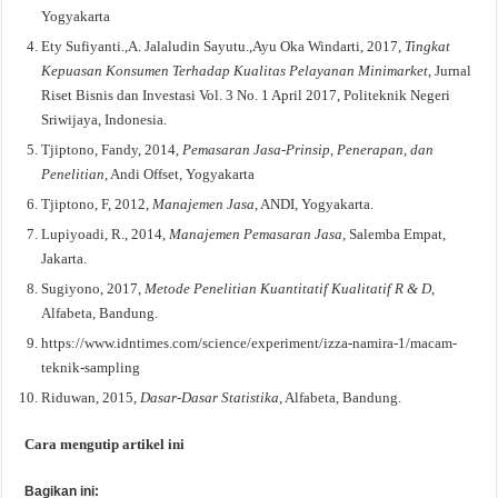
Yogyakarta
Ety Sufiyanti.,A. Jalaludin Sayutu.,Ayu Oka Windarti, 2017,
Tingkat
Kepuasan Konsumen Terhadap Kualitas Pelayanan Minimarket
, Jurnal
Riset Bisnis dan Investasi Vol. 3 No. 1 April 2017, Politeknik Negeri
Sriwijaya, Indonesia.
Tjiptono, Fandy, 2014,
Pemasaran Jasa-Prinsip, Penerapan, dan
Penelitian
, Andi Offset, Yogyakarta
Tjiptono, F, 2012,
Manajemen Jasa
, ANDI, Yogyakarta.
Lupiyoadi, R., 2014,
Manajemen Pemasaran Jasa
, Salemba Empat,
Jakarta.
Sugiyono, 2017,
Metode Penelitian Kuantitatif Kualitatif R & D,
Alfabeta, Bandung.
https://www.idntimes.com/science/experiment/izza-namira-1/macam-
teknik-sampling
Riduwan, 2015,
Dasar-Dasar Statistika
, Alfabeta, Bandung.
Cara mengutip artikel ini
Bagikan ini: