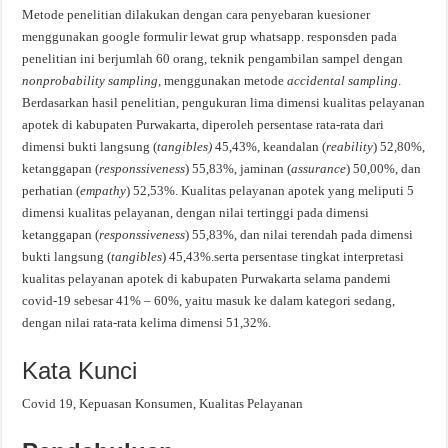
Metode penelitian dilakukan dengan cara penyebaran kuesioner
menggunakan google formulir lewat grup whatsapp. responsden pada
penelitian ini berjumlah 60 orang, teknik pengambilan sampel dengan
nonprobability sampling
, menggunakan metode
accidental sampling
.
Berdasarkan hasil penelitian, pengukuran lima dimensi kualitas pelayanan
apotek di kabupaten Purwakarta, diperoleh persentase rata-rata dari
dimensi bukti langsung (
tangibles)
45,43%, keandalan (
reability
) 52,80%,
ketanggapan (
responssiveness
) 55,83%, jaminan (
assurance
) 50,00%, dan
perhatian (
empathy
) 52,53%. Kualitas pelayanan apotek yang meliputi 5
dimensi kualitas pelayanan, dengan nilai tertinggi pada dimensi
ketanggapan (
responssiveness
) 55,83%, dan nilai terendah pada dimensi
bukti langsung (
tangibles
) 45,43%.serta persentase tingkat interpretasi
kualitas pelayanan apotek di kabupaten Purwakarta selama pandemi
covid-19 sebesar 41% – 60%, yaitu masuk ke dalam kategori sedang,
dengan nilai rata-rata kelima dimensi 51,32%.
Kata Kunci
Covid 19, Kepuasan Konsumen, Kualitas Pelayanan