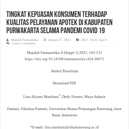
Evaluasi Kesesuaian Sistem Penyimpanan Obat, Suplemen, dan Kosmetik Eceran 
Tingkat Kepuasan Konsumen Terhadap
Kualitas Pelayanan Apotek di Kabupaten
Purwakarta Selama Pandemi Covid 19
Majalah Farmasetika
Januari 27, 2022
2021
,
Vol.6, Supl.1
Leave a comment
Majalah Farmasetika, 6 (Suppl 1) 2021, 145-151
http
s://doi.org/10.24198/mfarmasetika.v6i4.36671
Artikel Penelitian
Download
PDF
*
Lina Aliyani Mardiana
, Dedy Frianto, Maya Arfania
Farmasi, Fakultas Farmasi, Universitas Buana Perjuangan Karawang, Jawa
Barat, Indonesia
*E-mail:
lina.mardiana@ubpkarawang.ac.id