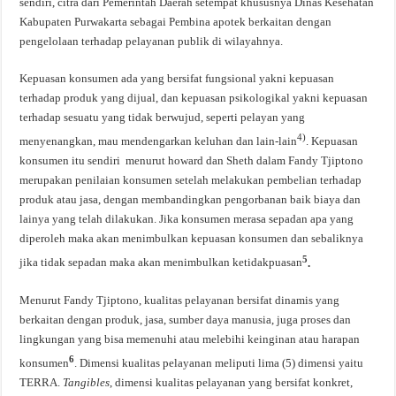
sendiri, citra dari Pemerintah Daerah setempat khususnya Dinas Kesehatan
Kabupaten Purwakarta sebagai Pembina apotek berkaitan dengan
pengelolaan terhadap pelayanan publik di wilayahnya.
Kepuasan konsumen ada yang bersifat fungsional yakni kepuasan
terhadap produk yang dijual, dan kepuasan psikologikal yakni kepuasan
terhadap sesuatu yang tidak berwujud, seperti pelayan yang
4)
menyenangkan, mau mendengarkan keluhan dan lain-lain
. Kepuasan
konsumen itu sendiri menurut howard dan Sheth dalam Fandy Tjiptono
merupakan penilaian konsumen setelah melakukan pembelian terhadap
produk atau jasa, dengan membandingkan pengorbanan baik biaya dan
lainya yang telah dilakukan. Jika konsumen merasa sepadan apa yang
diperoleh maka akan menimbulkan kepuasan konsumen dan sebaliknya
5
jika tidak sepadan maka akan menimbulkan ketidakpuasan
.
Menurut Fandy Tjiptono, kualitas pelayanan bersifat dinamis yang
berkaitan dengan produk, jasa, sumber daya manusia, juga proses dan
lingkungan yang bisa memenuhi atau melebihi keinginan atau harapan
6
konsumen
. Dimensi kualitas pelayanan meliputi lima (5) dimensi yaitu
TERRA.
Tangibles
, dimensi kualitas pelayanan yang bersifat konkret,