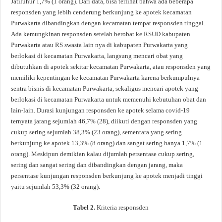
Jatiluhur 1,7% (1 orang). Dari data, bisa terlihat bahwa ada beberapa
responsden yang lebih cenderung berkunjung ke apotek kecamatan
Purwakarta dibandingkan dengan kecamatan tempat responsden tinggal.
Ada kemungkinan responsden setelah berobat ke RSUD kabupaten
Purwakarta atau RS swasta lain nya di kabupaten Purwakarta yang
berlokasi di kecamatan Purwakarta, langsung mencari obat yang
dibutuhkan di apotek sekitar kecamatan Purwakarta, atau responsden yang
memiliki kepentingan ke kecamatan Purwakarta karena berkumpulnya
sentra bisnis di kecamatan Purwakarta, sekaligus mencari apotek yang
berlokasi di kecamatan Purwakarta untuk memenuhi kebutuhan obat dan
lain-lain. Durasi kunjungan responsden ke apotek selama covid-19
ternyata jarang sejumlah 46,7% (28), diikuti dengan responsden yang
cukup sering sejumlah 38,3% (23 orang), sementara yang sering
berkunjung ke apotek 13,3% (8 orang) dan sangat sering hanya 1,7% (1
orang). Meskipun demikian kalau dijumlah persentase cukup sering,
sering dan sangat sering dan dibandingkan dengan jarang, maka
persentase kunjungan responsden berkunjung ke apotek menjadi tinggi
yaitu sejumlah 53,3% (32 orang).
Tabel 2.
Kriteria responsden