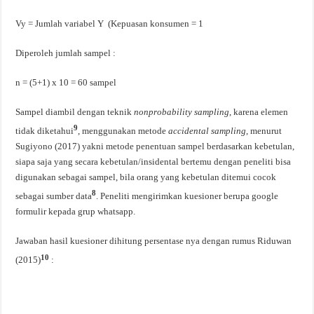
Vy = Jumlah variabel Y (Kepuasan konsumen = 1
Diperoleh jumlah sampel :
n = (5+1) x 10 = 60 sampel
Sampel diambil dengan teknik
nonprobability sampling
, karena elemen
9
tidak diketahui
, menggunakan metode
accidental sampling
, menurut
Sugiyono (2017) yakni metode penentuan sampel berdasarkan kebetulan,
siapa saja yang secara kebetulan/insidental bertemu dengan peneliti bisa
digunakan sebagai sampel, bila orang yang kebetulan ditemui cocok
8
sebagai sumber data
. Peneliti mengirimkan kuesioner berupa google
formulir kepada grup whatsapp.
Jawaban hasil kuesioner dihitung persentase nya dengan rumus Riduwan
10
(2015)
: