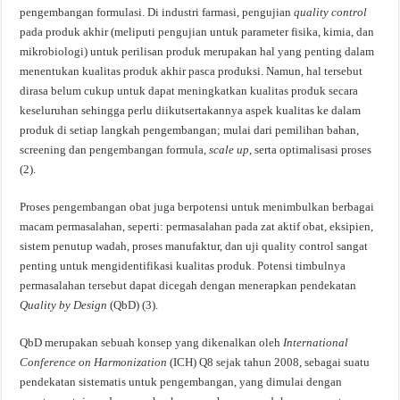
pengembangan formulasi. Di industri farmasi, pengujian
quality control
pada produk akhir (meliputi pengujian untuk parameter fisika, kimia, dan
mikrobiologi) untuk perilisan produk merupakan hal yang penting dalam
menentukan kualitas produk akhir pasca produksi. Namun, hal tersebut
dirasa belum cukup untuk dapat meningkatkan kualitas produk secara
keseluruhan sehingga perlu diikutsertakannya aspek kualitas ke dalam
produk di setiap langkah pengembangan; mulai dari pemilihan bahan,
screening dan pengembangan formula,
scale up
, serta optimalisasi proses
(2).
Proses pengembangan obat juga berpotensi untuk menimbulkan berbagai
macam permasalahan, seperti: permasalahan pada zat aktif obat, eksipien,
sistem penutup wadah, proses manufaktur, dan uji quality control sangat
penting untuk mengidentifikasi kualitas produk. Potensi timbulnya
permasalahan tersebut dapat dicegah dengan menerapkan pendekatan
Quality
by Design
(QbD) (3).
QbD merupakan sebuah konsep yang dikenalkan oleh
International
Conference on Harmonization
(ICH) Q8 sejak tahun 2008, sebagai suatu
pendekatan sistematis untuk pengembangan, yang dimulai dengan