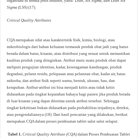
organisasi di semua jenis industri, yaitu:
Lean, Six Sigma, dan Lean Six
Sigma
(LSS) (17).
Critical
Quality Attributes
CQA merupakan sifat atau karakteristik fisik, kimia, biologi, atau
mikrobiologis dari bahan keluaran termasuk produk obat jadi yang harus
berada dalam batas, kisaran, atau distribusi yang sesuai untuk memastikan
kualitas produk yang diinginkan. Atribut mutu suatu produk obat dapat
meliputi pengujian identitas, kadar, keseragaman kandungan, produk
degradasi, pelarut residu, pelepasan atau pelarutan obat, kadar air, batas
mikroba, dan atribut fisik seperti warna, bentuk, ukuran, bau, dan
kerapuhan. Atribut-atribut ini bisa menjadi kritis atau tidak kritis
didasarkan pada tingkat keparahan bahaya bagi pasien jika produk berada
di luar kisaran yang dapat diterima untuk atribut tersebut. Sehingga
tingkat kekritisan bukan didasarkan pada probabilitas terjadinya, deteksi,
atau pengendaliannya (18). Dari hasil pencarian yang dilakukan, berikut
merupakan CQA dalam proses pembuatan tablet salut salut selaput:
Tabel 1.
Critical Quality Attribute (CQA)
dalam Proses Pembuatan Tablet