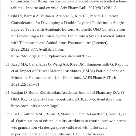
optimization of Rosiglitazone maleate mucoadhesive extended release
tablets – In vitro and ex vivo. Adv Pharm Bull. 2019;9(2):281–8.
QbD Y, Barresi A, Vallan A, Arsiccio A, Kim J-E, Park Y-J. Citation:
Consideration for Developing a Double-Layered Tablet into a Single-
Layered Tablet with Academic Editors: Antonello QbD Consideration
for Developing a Double-Layered Tablet into a Single-Layered Tablet
with Telmisartan and Amlodipine. Pharmaceutics [Internet].
2022;2022:377. Available from:
https://doi.org/10.3390/pharmaceutics14020377
Azad MA, Capellades G, Wang AB, Klee DM, Hammersmith G, Rapp K,
et al. Impact of Critical Material Attributes (CMAs)-Particle Shape on
Miniature Pharmaceutical Unit Operations. AAPS PharmSciTech.
2021;22(3):1–11.
Ranjan D, Bodla RB. Scholars Academic Journal of Pharmacy (SAJP)
QbD: Key to Quality Pharmaceuticals. 2018;260–5. Available from:
http://saspublisher.com/sajp/
Liu H, Galbraith SC, Ricart B, Stanton C, Smith-Goettler B, Verdi L, et
al. Optimization of critical quality attributes in continuous twin-screw
wet granulation via design space validated with pilot scale
experimental data Graphical Abstract HHS Public Access.