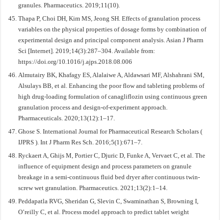
granules. Pharmaceutics. 2019;11(10).
Thapa P, Choi DH, Kim MS, Jeong SH. Effects of granulation process
variables on the physical properties of dosage forms by combination of
experimental design and principal component analysis. Asian J Pharm
Sci [Internet]. 2019;14(3):287–304. Available from:
https://doi.org/10.1016/j.ajps.2018.08.006
Almutairy BK, Khafagy ES, Alalaiwe A, Aldawsari MF, Alshahrani SM,
Alsulays BB, et al. Enhancing the poor flow and tableting problems of
high drug-loading formulation of canagliflozin using continuous green
granulation process and design-of-experiment approach.
Pharmaceuticals. 2020;13(12):1–17.
Ghose S. International Journal for Pharmaceutical Research Scholars (
IJPRS ). Int J Pharm Res Sch. 2016;5(1):671–7.
Ryckaert A, Ghijs M, Portier C, Djuric D, Funke A, Vervaet C, et al. The
influence of equipment design and process parameters on granule
breakage in a semi-continuous fluid bed dryer after continuous twin-
screw wet granulation. Pharmaceutics. 2021;13(2):1–14.
Peddapatla RVG, Sheridan G, Slevin C, Swaminathan S, Browning I,
O’reilly C, et al. Process model approach to predict tablet weight