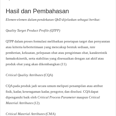
Hasil dan Pembahasan
Elemen-elemen
dalam
pendekatan
QbD
dijelaskan
sebagai
berikut
:
Quality Target Product Profile (
QTPP)
QTPP dalam proses formulasi melibatkan penetapan target dan persyaratan
atau kriteria keberterimaan yang mencakup bentuk sediaan, rute
pemberian, kekuatan, pelepasan obat atau pengiriman obat, karakteristik
farmakokinetik, serta stabilitas yang disesuaikan dengan zat aktif atau
produk obat yang akan dikembangkan (11).
Critical
Quality Attributes
(CQA)
CQA pada produk jadi secara umum meliputi penampilan atau atribut
fisik, kadar, keseragaman kadar, pengotor, dan disolusi. CQA dapat
dipengaruhi baik oleh
Critical Process Parameter
maupun
Critical
Material Attributes
(12).
Critical
Material Attributes
(CMA)