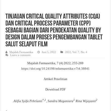
Evaluasi Kesesuaian Sistem Penyimpanan Obat, Suplemen, dan Kosmetik Eceran 
Tinjauan Critical Quality Attributes (CQA)
Dan Critical Process Parameter (CPP)
Sebagai Bagian Dari Pendekatan Quality By
Design Dalam Proses Pengembangan Tablet
Salut Selaput Film
Majalah Farmasetika
Juni 5, 2022
2022
,
Vol. 7, No. 4
Leave a comment
Majalah Farmasetika, 7 (4) 2022, 255-269
https://doi.org/10.24198/mfarmasetika.v7i4.38841
Artikel Penelitian
Download
PDF
*,1
1
2
Alifia
Syifa
Pebrianti
, Sandra Megantara
Rina
Wijayanti