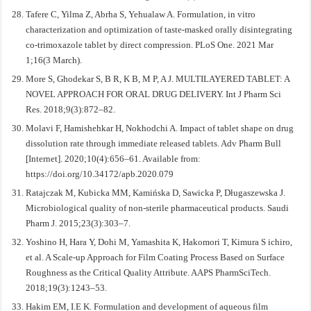
Tafere C, Yilma Z, Abrha S, Yehualaw A. Formulation, in vitro
characterization and optimization of taste-masked orally disintegrating
co-trimoxazole tablet by direct compression. PLoS One. 2021 Mar
1;16(3 March).
More S, Ghodekar S, B R, K B, M P, A J. MULTILAYERED TABLET: A
NOVEL APPROACH FOR ORAL DRUG DELIVERY. Int J Pharm Sci
Res. 2018;9(3):872–82.
Molavi F, Hamishehkar H, Nokhodchi A. Impact of tablet shape on drug
dissolution rate through immediate released tablets. Adv Pharm Bull
[Internet]. 2020;10(4):656–61. Available from:
https://doi.org/10.34172/apb.2020.079
Ratajczak M, Kubicka MM, Kamińska D, Sawicka P, Długaszewska J.
Microbiological quality of non-sterile pharmaceutical products. Saudi
Pharm J. 2015;23(3):303–7.
Yoshino H, Hara Y, Dohi M, Yamashita K, Hakomori T, Kimura S ichiro,
et al. A Scale-up Approach for Film Coating Process Based on Surface
Roughness as the Critical Quality Attribute. AAPS PharmSciTech.
2018;19(3):1243–53.
Hakim EM, I.E K. Formulation and development of aqueous film