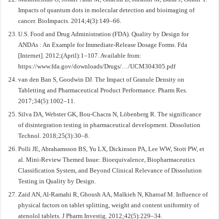
Impacts of quantum dots in molecular detection and bioimaging of
cancer. BioImpacts. 2014;4(3):149–66.
U.S. Food and Drug Administration (FDA). Quality by Design for
ANDAs : An Example for Immediate-Release Dosage Forms. Fda
[Internet]. 2012;(April):1–107. Available from:
https://www.fda.gov/downloads/Drugs/…/UCM304305.pdf
van den Ban S, Goodwin DJ. The Impact of Granule Density on
Tabletting and Pharmaceutical Product Performance. Pharm Res.
2017;34(5):1002–11.
Silva DA, Webster GK, Bou-Chacra N, Löbenberg R. The significance
of disintegration testing in pharmaceutical development. Dissolution
Technol. 2018;25(3):30–8.
Polli JE, Abrahamsson BS, Yu LX, Dickinson PA, Lee WW, Stott PW, et
al. Mini-Review Themed Issue: Bioequivalence, Biopharmaceutics
Classification System, and Beyond Clinical Relevance of Dissolution
Testing in Quality by Design.
Zaid AN, Al-Ramahi R, Ghoush AA, Malkieh N, Kharoaf M. Influence of
physical factors on tablet splitting, weight and content uniformity of
atenolol tablets. J Pharm Investig. 2012;42(5):229–34.