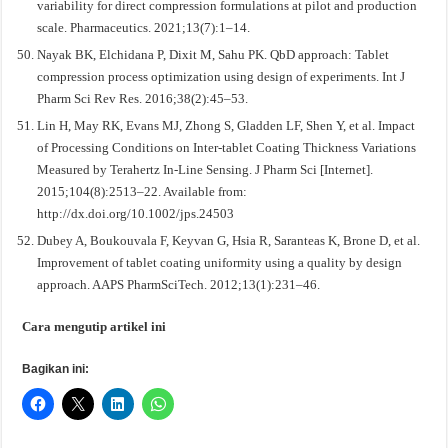
variability for direct compression formulations at pilot and production
scale. Pharmaceutics. 2021;13(7):1–14.
Nayak BK, Elchidana P, Dixit M, Sahu PK. QbD approach: Tablet
compression process optimization using design of experiments. Int J
Pharm Sci Rev Res. 2016;38(2):45–53.
Lin H, May RK, Evans MJ, Zhong S, Gladden LF, Shen Y, et al. Impact
of Processing Conditions on Inter-tablet Coating Thickness Variations
Measured by Terahertz In-Line Sensing. J Pharm Sci [Internet].
2015;104(8):2513–22. Available from:
http://dx.doi.org/10.1002/jps.24503
Dubey A, Boukouvala F, Keyvan G, Hsia R, Saranteas K, Brone D, et al.
Improvement of tablet coating uniformity using a quality by design
approach. AAPS PharmSciTech. 2012;13(1):231–46.
Cara mengutip artikel ini
Bagikan ini: