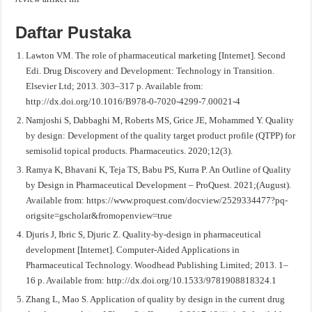
Daftar Pustaka
Lawton VM. The role of pharmaceutical marketing [Internet]. Second
Edi. Drug Discovery and Development: Technology in Transition.
Elsevier Ltd; 2013. 303–317 p. Available from:
http://dx.doi.org/10.1016/B978-0-7020-4299-7.00021-4
Namjoshi S, Dabbaghi M, Roberts MS, Grice JE, Mohammed Y. Quality
by design: Development of the quality target product profile (QTPP) for
semisolid topical products. Pharmaceutics. 2020;12(3).
Ramya K, Bhavani K, Teja TS, Babu PS, Kurra P. An Outline of Quality
by Design in Pharmaceutical Development – ProQuest. 2021;(August).
Available from: https://www.proquest.com/docview/2529334477?pq-
origsite=gscholar&fromopenview=true
Djuris J, Ibric S, Djuric Z. Quality-by-design in pharmaceutical
development [Internet]. Computer-Aided Applications in
Pharmaceutical Technology. Woodhead Publishing Limited; 2013. 1–
16 p. Available from: http://dx.doi.org/10.1533/9781908818324.1
Zhang L, Mao S. Application of quality by design in the current drug