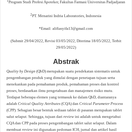
1
Program Studi Profesi Apoteker, Fakultas Farmasi Universitas Padjadjaran
2
PT. Menarini Indria Laboratories, Indonesia
*Email:
alifiasyifa13@gmail.com
(Submit 29/04/2022, Revisi 03/05/2022, Diterima 18/05/2022, Terbit
29/05/2022)
Abstrak
Quality by Design
(QbD) merupakan suatu pendekatan sistematis untuk
pengembangan produk yang dimulai dengan penetapan tujuan serta
menekankan pada pemahaman produk, pemahaman proses dan kontrol
proses, berdasarkan ilmu pengetahuan dan manajemen risiko mutu.
Terdapat beberapa elemen yang termasuk ke dalam QbD, diantaranya
adalah
Critical Quality Attributes
(CQA) dan
Critical Parameter Process
(CPP). Sebagian besar bentuk sediaan tablet di pasaran merupakan tablet
salut selaput. Sehingga, tujuan dari
review
ini adalah untuk mengetahui
CQA dan CPP pada proses pengembangan tablet salut selaput. Dalam
membuat
review
ini digunakan pedoman ICH, jurnal dan artikel hasil