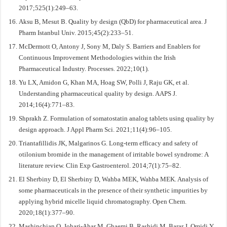
2017;525(1):249–63.
Aksu B, Mesut B. Quality by design (QbD) for pharmaceutical area. J
Pharm Istanbul Univ. 2015;45(2):233–51.
McDermott O, Antony J, Sony M, Daly S. Barriers and Enablers for
Continuous Improvement Methodologies within the Irish
Pharmaceutical Industry. Processes. 2022;10(1).
Yu LX, Amidon G, Khan MA, Hoag SW, Polli J, Raju GK, et al.
Understanding pharmaceutical quality by design. AAPS J.
2014;16(4):771–83.
Shprakh Z. Formulation of somatostatin analog tablets using quality by
design approach. J Appl Pharm Sci. 2021;11(4):96–105.
Triantafillidis JK, Malgarinos G. Long-term efficacy and safety of
otilonium bromide in the management of irritable bowel syndrome: A
literature review. Clin Exp Gastroenterol. 2014;7(1):75–82.
El Sherbiny D, El Sherbiny D, Wahba MEK, Wahba MEK. Analysis of
some pharmaceuticals in the presence of their synthetic impurities by
applying hybrid micelle liquid chromatography. Open Chem.
2020;18(1):377–90.
Mashinchian O, Johari-Ahar M, Ghaemi B, Rashidi M, Barar J, Omidi Y.