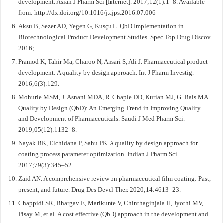
development. Asian J Pharm Sci [Internet]. 2017;12(1):1–8. Available
from: http://dx.doi.org/10.1016/j.ajps.2016.07.006
Aksu B, Sezer AD, Yegen G, Kusçu L. QbD Implementation in
Biotechnological Product Development Studies. Spec Top Drug Discov.
2016;
Pramod K, Tahir Ma, Charoo N, Ansari S, Ali J. Pharmaceutical product
development: A quality by design approach. Int J Pharm Investig.
2016;6(3):129.
Mohurle MSM, J. Asnani MDA, R. Chaple DD, Kurian MJ, G. Bais MA.
Quality by Design (QbD): An Emerging Trend in Improving Quality
and Development of Pharmaceuticals. Saudi J Med Pharm Sci.
2019;05(12):1132–8.
Nayak BK, Elchidana P, Sahu PK. A quality by design approach for
coating process parameter optimization. Indian J Pharm Sci.
2017;79(3):345–52.
Zaid AN. A comprehensive review on pharmaceutical film coating: Past,
present, and future. Drug Des Devel Ther. 2020;14:4613–23.
Chappidi SR, Bhargav E, Marikunte V, Chinthaginjala H, Jyothi MV,
Pisay M, et al. A cost effective (QbD) approach in the development and