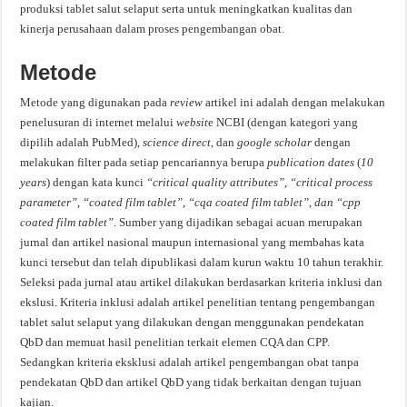
produksi tablet salut selaput serta untuk meningkatkan kualitas dan
kinerja perusahaan dalam proses pengembangan obat.
Metode
Metode yang digunakan pada
review
artikel ini adalah dengan melakukan
penelusuran di internet melalui
websit
e NCBI (dengan kategori yang
dipilih adalah PubMed),
science direct
, dan
google scholar
dengan
melakukan filter pada setiap pencariannya berupa
publication dates
(
10
years
) dengan kata kunci
“critical quality attributes”, “critical process
parameter”, “coated film tablet”, “
cqa
coated film tablet”,
dan
“
cpp
coated film tablet”
. Sumber yang dijadikan sebagai acuan merupakan
jurnal dan artikel nasional maupun internasional yang membahas kata
kunci tersebut dan telah dipublikasi dalam kurun waktu 10 tahun terakhir.
Seleksi pada jurnal atau artikel dilakukan berdasarkan kriteria inklusi dan
ekslusi. Kriteria inklusi adalah artikel penelitian tentang pengembangan
tablet salut selaput yang dilakukan dengan menggunakan pendekatan
QbD dan memuat hasil penelitian terkait elemen CQA dan CPP.
Sedangkan kriteria eksklusi adalah artikel pengembangan obat tanpa
pendekatan QbD dan artikel QbD yang tidak berkaitan dengan tujuan
kajian.