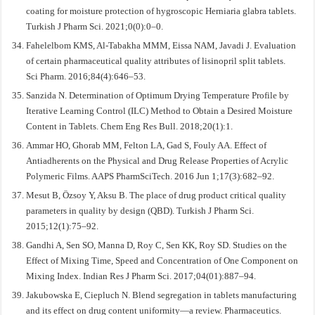
coating for moisture protection of hygroscopic Herniaria glabra tablets.
Turkish J Pharm Sci. 2021;0(0):0–0.
Fahelelbom KMS, Al-Tabakha MMM, Eissa NAM, Javadi J. Evaluation
of certain pharmaceutical quality attributes of lisinopril split tablets.
Sci Pharm. 2016;84(4):646–53.
Sanzida N. Determination of Optimum Drying Temperature Profile by
Iterative Learning Control (ILC) Method to Obtain a Desired Moisture
Content in Tablets. Chem Eng Res Bull. 2018;20(1):1.
Ammar HO, Ghorab MM, Felton LA, Gad S, Fouly AA. Effect of
Antiadherents on the Physical and Drug Release Properties of Acrylic
Polymeric Films. AAPS PharmSciTech. 2016 Jun 1;17(3):682–92.
Mesut B, Özsoy Y, Aksu B. The place of drug product critical quality
parameters in quality by design (QBD). Turkish J Pharm Sci.
2015;12(1):75–92.
Gandhi A, Sen SO, Manna D, Roy C, Sen KK, Roy SD. Studies on the
Effect of Mixing Time, Speed and Concentration of One Component on
Mixing Index. Indian Res J Pharm Sci. 2017;04(01):887–94.
Jakubowska E, Ciepluch N. Blend segregation in tablets manufacturing
and its effect on drug content uniformity—a review. Pharmaceutics.