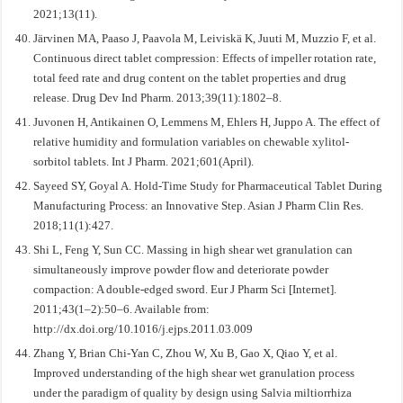
2021;13(11).
Järvinen MA, Paaso J, Paavola M, Leiviskä K, Juuti M, Muzzio F, et al.
Continuous direct tablet compression: Effects of impeller rotation rate,
total feed rate and drug content on the tablet properties and drug
release. Drug Dev Ind Pharm. 2013;39(11):1802–8.
Juvonen H, Antikainen O, Lemmens M, Ehlers H, Juppo A. The effect of
relative humidity and formulation variables on chewable xylitol-
sorbitol tablets. Int J Pharm. 2021;601(April).
Sayeed SY, Goyal A. Hold-Time Study for Pharmaceutical Tablet During
Manufacturing Process: an Innovative Step. Asian J Pharm Clin Res.
2018;11(1):427.
Shi L, Feng Y, Sun CC. Massing in high shear wet granulation can
simultaneously improve powder flow and deteriorate powder
compaction: A double-edged sword. Eur J Pharm Sci [Internet].
2011;43(1–2):50–6. Available from:
http://dx.doi.org/10.1016/j.ejps.2011.03.009
Zhang Y, Brian Chi-Yan C, Zhou W, Xu B, Gao X, Qiao Y, et al.
Improved understanding of the high shear wet granulation process
under the paradigm of quality by design using Salvia miltiorrhiza