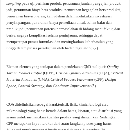
sampling
pada uji perilisan produk, penurunan jumlah pengujian produk
jadi, penurunan biaya bets produksi, penurunan kegagalan bets produksi,
penurunan biaya operasi, kemudahan dalam melakukan investigasi
penyimpangan, penurunan biaya persediaan untuk bahan baku dan
produk jadi, penurunan potensi permasalahan di bidang manufaktur, dan
berkurangnya komplikasi selama peninjauan, sehingga dapat
mempercepat proses formulasi dan meningkatkan keberhasilan yang
tinggi dalam proses persetujuan oleh badan regulator (6,7).
Elemen-elemen yang terdapat dalam pendekatan QbD meliputi:
Quality
Target Product Profile
(QTPP),
Critical Quality Attributes
(CQA),
Critical
Material Attributes
(CMA),
Critical Process Parameter
(CPP),
Design
Space
,
Control Strategy
, dan
Continous
Improvement
(5).
CQA didefinisikan sebagai karakteristik fisik, kimia, biologi atau
mikrobiologi yang harus berada dalam batas, kisaran, atau distribusi yang
sesuai untuk memastikan kualitas produk yang diinginkan. Sedangkan,
CPP merupakan input terukur dari suatu langkah proses yang harus
dikontrol untuk mencapai kualitas produk yang diinginkan (8).